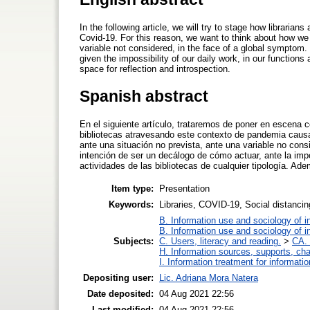
In the following article, we will try to stage how libraria
Covid-19. For this reason, we want to think about how we p
variable not considered, in the face of a global symptom. 
given the impossibility of our daily work, in our functions a
space for reflection and introspection.
Spanish abstract
En el siguiente artículo, trataremos de poner en escena
bibliotecas atravesando este contexto de pandemia caus
ante una situación no prevista, ante una variable no consi
intención de ser un decálogo de cómo actuar, ante la imp
actividades de las bibliotecas de cualquier tipología. Ad
Item type:
Presentation
Keywords:
Libraries, COVID-19, Social distancin
B. Information use and sociology of i
B. Information use and sociology of i
Subjects:
C. Users, literacy and reading.
>
CA. 
H. Information sources, supports, ch
I. Information treatment for informati
Depositing user:
Lic. Adriana Mora Natera
Date deposited:
04 Aug 2021 22:56
Last modified:
04 Aug 2021 22:56