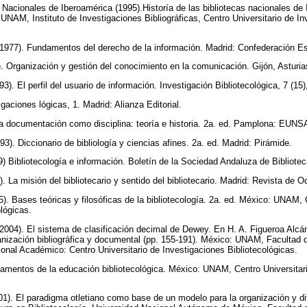
 Nacionales de Iberoamérica (1995).Historía de las bibliotecas nacionales de
 UNAM, Instituto de Investigaciones Bibliográficas, Centro Universitario de I
(1977). Fundamentos del derecho de la información. Madrid: Confederación E
. Organización y gestión del conocimiento en la comunicación. Gijón, Asturia
3). El perfil del usuario de información. Investigación Bibliotecológica, 7 (15
igaciones lógicas, 1. Madrid: Alianza Editorial.
La documentación como disciplina: teoría e historia. 2a. ed. Pamplona: EUNS
3). Diccionario de bibliología y ciencias afines. 2a. ed. Madrid: Pirámide.
 Bibliotecología e información. Boletín de la Sociedad Andaluza de Biblioteca
. La misión del bibliotecario y sentido del bibliotecario. Madrid: Revista de 
). Bases teóricas y filosóficas de la bibliotecología. 2a. ed. México: UNAM, 
ológicas.
(2004). El sistema de clasificación decimal de Dewey. En H. A. Figueroa Alcá
nización bibliográfica y documental (pp. 155-191). México: UNAM, Facultad de
onal Académico: Centro Universitario de Investigaciones Bibliotecológicas.
damentos de la educación bibliotecológica. México: UNAM, Centro Universitar
01). El paradigma otletiano como base de un modelo para la organización y di