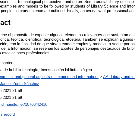
, scientific, technological perspective, and so on. Some crucial library scienc
s examples and models to be followed by students of Library Science and Info
 people in library science are outlined. Finally, an overview of professional as
ract
tiene el propósito de exponer algunos elementos relevantes que sustentan a l
osófica, teórica, científica, tecnológica, etcétera. También se explican algunos
ación, con la finalidad de que sirvan como ejemplos y modelos a seguir por pa
 de la Información, se reseñan los aportes de personajes destacados de la bib
 asociaciones profesionales.
chapter
ia de la bibliotecología, Investigación bibliotecológica
oretical and general aspects of libraries and information.
>
AA. Library and in
Manuel Zurita Sánchez
p 2021 21:59
p 2021 21:59
/hdl.handle.net/10760/42436
is record