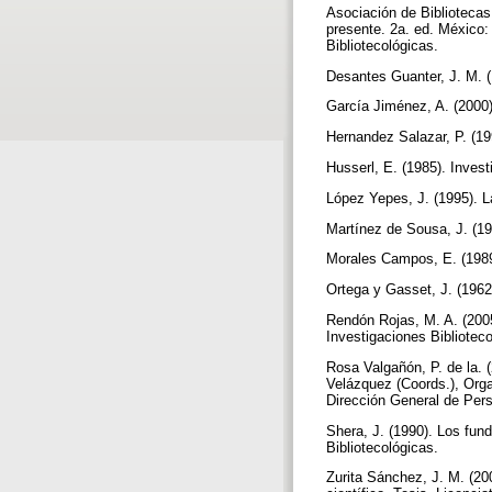
Asociación de Bibliotecas
presente. 2a. ed. México:
Bibliotecológicas.
Desantes Guanter, J. M. 
García Jiménez, A. (2000)
Hernandez Salazar, P. (199
Husserl, E. (1985). Invest
López Yepes, J. (1995). 
Martínez de Sousa, J. (199
Morales Campos, E. (1989)
Ortega y Gasset, J. (1962)
Rendón Rojas, M. A. (2005
Investigaciones Bibliotec
Rosa Valgañón, P. de la. 
Velázquez (Coords.), Orga
Dirección General de Pers
Shera, J. (1990). Los fun
Bibliotecológicas.
Zurita Sánchez, J. M. (20