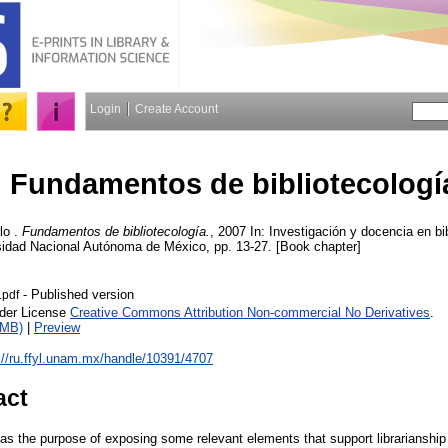
Login
Create Account
Fundamentos de bibliotecologí
lo
.
Fundamentos de bibliotecología.
, 2007 In: Investigación y docencia en bi
rsidad Nacional Autónoma de México, pp. 13-27. [Book chapter]
- Published version
.pdf
nder License
Creative Commons Attribution Non-commercial No Derivatives
.
1MB)
|
Preview
://ru.ffyl.unam.mx/handle/10391/4707
act
as the purpose of exposing some relevant elements that support librarianship 