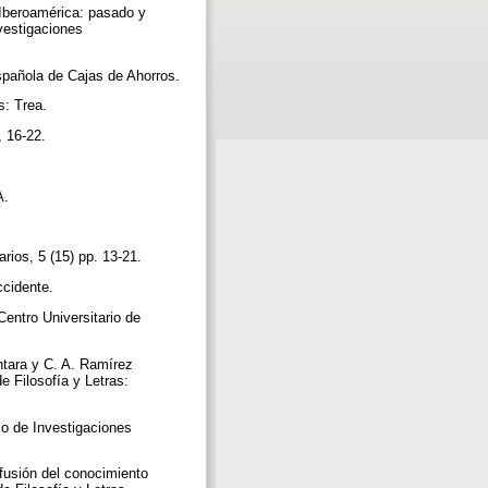
 Iberoamérica: pasado y
nvestigaciones
spañola de Cajas de Ahorros.
s: Trea.
), 16-22.
A.
rios, 5 (15) pp. 13-21.
Occidente.
Centro Universitario de
ntara y C. A. Ramírez
 Filosofía y Letras:
io de Investigaciones
fusión del conocimiento