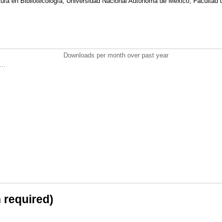
iatura en Bibliotecología, Universidad Nacional Autónoma de México, Facultad 
Downloads per month over past year
..
n required)