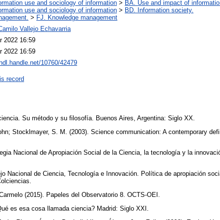
ormation use and sociology of information
>
BA. Use and impact of informatio
ormation use and sociology of information
>
BD. Information society.
nagement.
>
FJ. Knowledge management
amilo Vallejo Echavarria
r 2022 16:59
r 2022 16:59
/hdl.handle.net/10760/42479
is record
ciencia. Su método y su filosofía. Buenos Aires, Argentina: Siglo XX.
ohn; Stocklmayer, S. M. (2003). Science communication: A contemporary defin
.
egia Nacional de Apropiación Social de la Ciencia, la tecnología y la innovaci
o Nacional de Ciencia, Tecnología e Innovación. Política de apropiación socia
Colciencias.
, Carmelo (2015). Papeles del Observatorio 8. OCTS-OEI.
Qué es esa cosa llamada ciencia? Madrid: Siglo XXI.