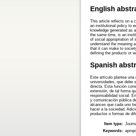
English abstr
This article reflects on a
an institutional policy to e
knowledge generated as a r
the same time, is an insti
of social appropriation o
understand the meaning and
that it can make to society
defining the products or w
Spanish abst
Este artículo plantea una
universidades, que debe s
directa. Esta función con
extensión, de tal forma qu
responsabilidad social. En
y comunicación pública de
alcances que cada uno tie
hacer a la sociedad. Adici
productos o formas de difu
Item type:
Journa
Keywords:
apropi