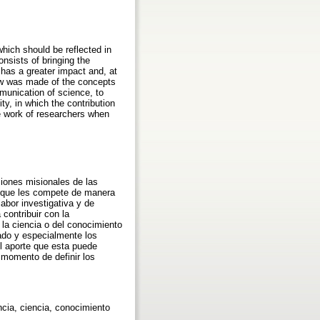
which should be reflected in
consists of bringing the
 has a greater impact and, at
view was made of the concepts
munication of science, to
y, in which the contribution
the work of researchers when
ciones misionales de las
ón que les compete de manera
abor investigativa y de
contribuir con la
 la ciencia o del conocimiento
cado y especialmente los
el aporte que esta puede
l momento de definir los
ncia, ciencia, conocimiento