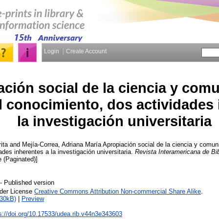
Login
Create Account
ción social de la ciencia y com
l conocimiento, dos actividades 
la investigación universitaria
ita
and
Mejía-Correa, Adriana María
Apropiación social de la ciencia y comun
des inherentes a la investigación universitaria.
Revista Interamericana de Bib
le (Paginated)]
- Published version
nder License
Creative Commons Attribution Non-commercial Share Alike
.
330kB)
|
Preview
s://doi.org/10.17533/udea.rib.v44n3e343603