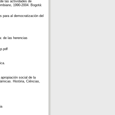
 de las actividades de
lombiano, 1990‑2004. Bogotá:
as para al democratización del
a: de las herencias
Sp.pdf
ica.
apropiación social de la
ámicas. História, Ciências,
cia