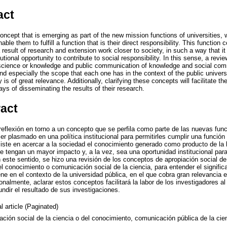
act
 concept that is emerging as part of the new mission functions of universities, 
nable them to fulfill a function that is their direct responsibility. This function 
esult of research and extension work closer to society, in such a way that it
tutional opportunity to contribute to social responsibility. In this sense, a re
f science or knowledge and public communication of knowledge and social com
 especially the scope that each one has in the context of the public universit
 is of great relevance. Additionally, clarifying these concepts will facilitate 
ays of disseminating the results of their research.
ract
 reflexión en torno a un concepto que se perfila como parte de las nuevas fun
er plasmado en una política institucional para permitirles cumplir una funci
siste en acercar a la sociedad el conocimiento generado como producto de la l
e tengan un mayor impacto y, a la vez, sea una oportunidad institucional para 
 este sentido, se hizo una revisión de los conceptos de apropiación social de
l conocimiento o comunicación social de la ciencia, para entender el signifi
ne en el contexto de la universidad pública, en el que cobra gran relevancia 
onalmente, aclarar estos conceptos facilitará la labor de los investigadores a
ndir el resultado de sus investigaciones.
l article (Paginated)
ación social de la ciencia o del conocimiento, comunicación pública de la cie