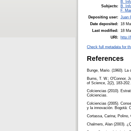
B. Inf
Subjects:
B. Inf
F. Ma
Depositing user:
Juan C
Date deposited:
18 Ma
Last modified:
18 Ma
URI:
http:/
Check full metadata for th
References
Bunge, Mario. (1960). La 
Burns, T. W.; O'Connor, J
of Science, 2(2), 183-202
Colciencias (2010). Estrat
Colciencias.
Colciencias (2005). Consej
y la innovación. Bogotá: 
Cortassa, Carina; Polino
Chalmers, Alan (2003). ¿