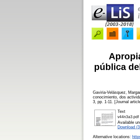
Apropia
pública de
Gaviria-Velásquez, Margar
conocimiento, dos activida
3, pp. 1-11. [Journal artic
Text
v44n3a3.pdf
Available u
Download (
Alternative locations:
http