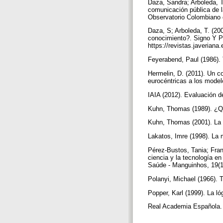
Daza, Sandra; Arboleda, T
comunicación pública de l
Observatorio Colombiano 
Daza, S; Arboleda, T. (20
conocimiento?. Signo Y P
https://revistas.javerian
Feyerabend, Paul (1986).
Hermelin, D. (2011). Un c
eurocéntricas a los model
IAIA (2012). Evaluación 
Kuhn, Thomas (1989). ¿Qu
Kuhn, Thomas (2001). La 
Lakatos, Imre (1998). La 
Pérez-Bustos, Tania; Fran
ciencia y la tecnología e
Saúde - Manguinhos, 19(1
Polanyi, Michael (1966). 
Popper, Karl (1999). La ló
Real Academia Española. (s