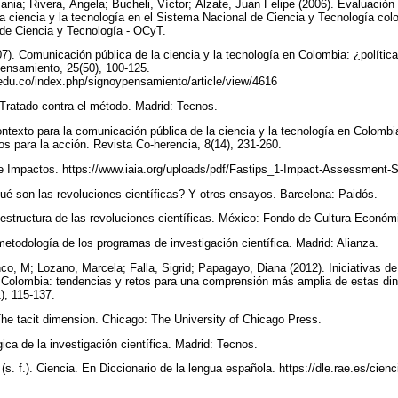
ania; Rivera, Ángela; Bucheli, Víctor; Álzate, Juan Felipe (2006). Evaluación
a ciencia y la tecnología en el Sistema Nacional de Ciencia y Tecnología co
de Ciencia y Tecnología - OCyT.
07). Comunicación pública de la ciencia y la tecnología en Colombia: ¿polític
ensamiento, 25(50), 100-125.
a.edu.co/index.php/signoypensamiento/article/view/4616
 Tratado contra el método. Madrid: Tecnos.
ontexto para la comunicación pública de la ciencia y la tecnología en Colombi
os para la acción. Revista Co-herencia, 8(14), 231-260.
de Impactos. https://www.iaia.org/uploads/pdf/Fastips_1-Impact-Assessment-
é son las revoluciones científicas? Y otros ensayos. Barcelona: Paidós.
estructura de las revoluciones científicas. México: Fondo de Cultura Económ
metodología de los programas de investigación científica. Madrid: Alianza.
co, M; Lozano, Marcela; Falla, Sigrid; Papagayo, Diana (2012). Iniciativas de 
n Colombia: tendencias y retos para una comprensión más amplia de estas din
), 115-137.
The tacit dimension. Chicago: The University of Chicago Press.
gica de la investigación científica. Madrid: Tecnos.
. f.). Ciencia. En Diccionario de la lengua española. https://dle.rae.es/cien