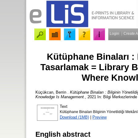
Login
Create 
Kütüphane Binaları : 
Tasarlamak = Library B
Where Knowl
Küçükcan, Berrin
.
Kütüphane Binaları : Bilginin Yönetil
Knowledge Is Management.
, 2021 In: Bilgi Merkezlerind
Text
Kütüphane Binaları Bilginin Yönetildiği Mekâ
Download (1MB)
|
Preview
English abstract