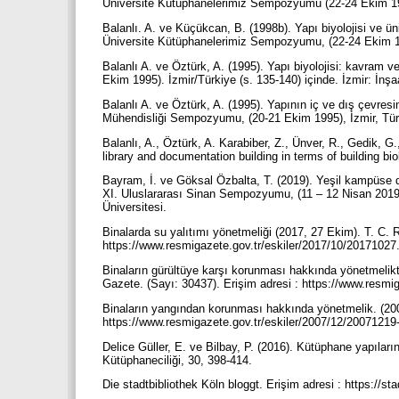
Üniversite Kütüphanelerimiz Sempozyumu (22-24 Ekim 1998
Balanlı. A. ve Küçükcan, B. (1998b). Yapı biyolojisi ve ün
Üniversite Kütüphanelerimiz Sempozyumu, (22-24 Ekim 199
Balanlı A. ve Öztürk, A. (1995). Yapı biyolojisi: kavram
Ekim 1995). İzmir/Türkiye (s. 135-140) içinde. İzmir: İnş
Balanlı A. ve Öztürk, A. (1995). Yapının iç ve dış çevresin
Mühendisliği Sempozyumu, (20-21 Ekim 1995), İzmir, Türki
Balanlı, A., Öztürk, A. Karabiber, Z., Ünver, R., Gedik, 
library and documentation building in terms of building b
Bayram, İ. ve Göksal Özbalta, T. (2019). Yeşil kampüse doğ
XI. Uluslararası Sinan Sempozyumu, (11 – 12 Nisan 2019) 
Üniversitesi.
Binalarda su yalıtımı yönetmeliği (2017, 27 Ekim). T. C. 
https://www.resmigazete.gov.tr/eskiler/2017/10/20171027
Binaların gürültüye karşı korunması hakkında yönetmelikt
Gazete. (Sayı: 30437). Erişim adresi : https://www.resmi
Binaların yangından korunması hakkında yönetmelik. (2007
https://www.resmigazete.gov.tr/eskiler/2007/12/2007121
Delice Güller, E. ve Bilbay, P. (2016). Kütüphane yapıları
Kütüphaneciliği, 30, 398-414.
Die stadtbibliothek Köln bloggt. Erişim adresi : https://s