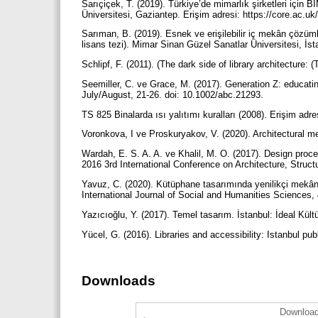
Sarıçiçek, T. (2019). Türkiye’de mimarlık şirketleri için
Üniversitesi, Gaziantep. Erişim adresi: https://core.ac.
Sarıman, B. (2019). Esnek ve erişilebilir iç mekân çözü
lisans tezi). Mimar Sinan Güzel Sanatlar Üniversitesi, İs
Schlipf, F. (2011). (The dark side of library architecture
Seemiller, C. ve Grace, M. (2017). Generation Z: educat
July/August, 21-26. doi: 10.1002/abc.21293.
TS 825 Binalarda ısı yalıtımı kuralları (2008). Erişim a
Voronkova, I ve Proskuryakov, V. (2020). Architectural m
Wardah, E. S. A. A. ve Khalil, M. O. (2017). Design proce
2016 3rd International Conference on Architecture, Struc
Yavuz, C. (2020). Kütüphane tasarımında yenilikçi mekânl
International Journal of Social and Humanities Sciences,
Yazıcıoğlu, Y. (2017). Temel tasarım. İstanbul: İdeal Kült
Yücel, G. (2016). Libraries and accessibility: Istanbul pub
Downloads
Download