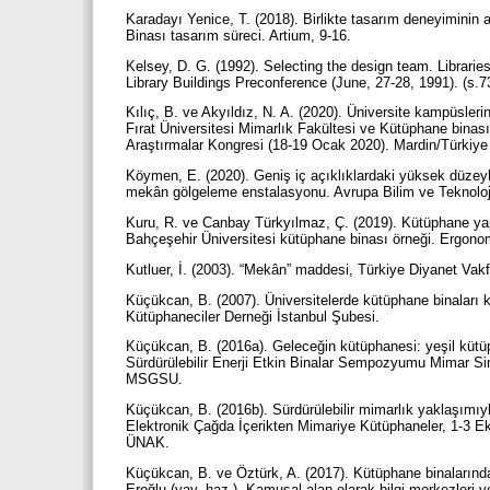
Karadayı Yenice, T. (2018). Birlikte tasarım deneyimini
Binası tasarım süreci. Artium, 9-16.
Kelsey, D. G. (1992). Selecting the design team. Librari
Library Buildings Preconference (June, 27-28, 1991). (s.
Kılıç, B. ve Akyıldız, N. A. (2020). Üniversite kampüslerin
Fırat Üniversitesi Mimarlık Fakültesi ve Kütüphane binası.
Araştırmalar Kongresi (18-19 Ocak 2020). Mardin/Türkiye 
Köymen, E. (2020). Geniş iç açıklıklardaki yüksek düzey
mekân gölgeleme enstalasyonu. Avrupa Bilim ve Teknoloji
Kuru, R. ve Canbay Türkyılmaz, Ç. (2019). Kütüphane ya
Bahçeşehir Üniversitesi kütüphane binası örneği. Ergono
Kutluer, İ. (2003). “Mekân” maddesi, Türkiye Diyanet Vakf
Küçükcan, B. (2007). Üniversitelerde kütüphane binaları ku
Kütüphaneciler Derneği İstanbul Şubesi.
Küçükcan, B. (2016a). Geleceğin kütüphanesi: yeşil küt
Sürdürülebilir Enerji Etkin Binalar Sempozyumu Mimar Sina
MSGSU.
Küçükcan, B. (2016b). Sürdürülebilir mimarlık yaklaşımı
Elektronik Çağda İçerikten Mimariye Kütüphaneler, 1-3 Ek
ÜNAK.
Küçükcan, B. ve Öztürk, A. (2017). Kütüphane binalarında 
Eroğlu (yay. haz.). Kamusal alan olarak bilgi merkezleri ve