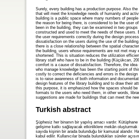
Surely, every building has a production purpose. Also the 
that will meet the knowledge needs of humanity and activiti
building is a public space where many numbers of people a
the reason for being there, is considered to be the user o
been in the building, they can be examined in two groups
constructed and used to meet the needs of these users. Bu
the user requirements correctly during the design process 
dissatisfaction on the users during the use of the buildin
there is a close relationship between the spatial charact
the building, users whose requirements are not met may ex
shortened. This is situation reduces the utilization efficie
library staff who have to be in the building (Küçükcan, 20
comfort is a cause of dissatisfaction. Therefore, the idea o
who manage knowledge has been the starting point of this 
costly to correct the deficiencies and errors in the desig
is to raise awareness of both information and documentatio
design features of the library building and to draw their 
this purpose, it is emphasized how the spaces should be for
formats to the users who need them, in other words, libra
suggestions are made for buildings that can meet the needs
Turkish abstract
Şüphesiz her binanın bir yapılış amacı vardır. Kütüphane b
gelişime katkı sağlayacak etkinliklere mekân oluşturmak i
sayıda kişinin bir arada bulunduğu bir kamusal alandır. H
kabul edilir. Kullanıcılar binada bulundukları süreler açısın