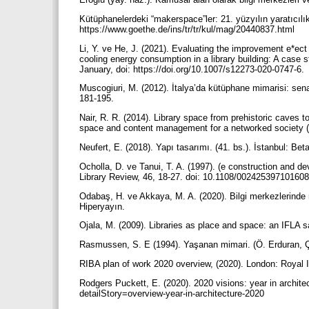
Kütüphanelerdeki “makerspace”ler: 21. yüzyılın yaratıcılık 
https://www.goethe.de/ins/tr/tr/kul/mag/20440837.html
Li, Y. ve He, J. (2021). Evaluating the improvement e*ec
cooling energy consumption in a library building: A case s
January, doi: https://doi.org/10.1007/s12273-020-0747-6.
Muscogiuri, M. (2012). İtalya’da kütüphane mimarisi: senaryo
181-195.
Nair, R. R. (2014). Library space from prehistoric caves 
space and content management for a networked society (
Neufert, E. (2018). Yapı tasarımı. (41. bs.). İstanbul: Bet
Ocholla, D. ve Tanui, T. A. (1997). (e construction and dev
Library Review, 46, 18-27. doi: 10.1108/00242539710160
Odabaş, H. ve Akkaya, M. A. (2020). Bilgi merkezlerinde m
Hiperyayın.
Ojala, M. (2009). Libraries as place and space: an IFLA s
Rasmussen, S. E (1994). Yaşanan mimari. (Ö. Erduran, Ç
RIBA plan of work 2020 overview, (2020). London: Royal In
Rodgers Puckett, E. (2020). 2020 visions: year in architec
detailStory=overview-year-in-architecture-2020