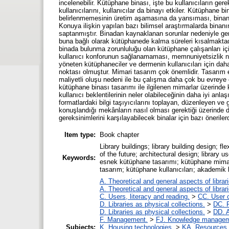
incelenebilir. Kütüphane binası, işte bu kullanıcıların gerek
kullanıcılarını, kullanıcılar da binayı etkiler. Kütüphane b
belirlenmemesinin üretim aşamasına da yansıması, binanın
Konuya ilişkin yapılan bazı bilimsel araştırmalarda binanın
saptanmıştır. Binadan kaynaklanan sorunlar nedeniyle gere
buna bağlı olarak kütüphanede kalma süreleri kısalmaktadı
binada bulunma zorunluluğu olan kütüphane çalışanları içi
kullanıcı konforunun sağlanamaması, memnuniyetsizlik n
yöneten kütüphaneciler ve dermenin kullanıcıları için daha
noktası olmuştur. Mimari tasarım çok önemlidir. Tasarım e
maliyetli oluşu nedeni ile bu çalışma daha çok bu evreye
kütüphane binası tasarımı ile ilgilenen mimarlar üzerinde kü
kullanıcı beklentilerinin neler olabileceğinin daha iyi anl
formatlardaki bilgi taşıyıcılarını toplayan, düzenleyen ve 
konuşlandığı mekânların nasıl olması gerektiği üzerinde 
gereksinimlerini karşılayabilecek binalar için bazı önerile
Item type:
Book chapter
Library buildings; library building design; flex
of the future; architectural design; library
Keywords:
esnek kütüphane tasarımı; kütüphane mimari
tasarım; kütüphane kullanıcıları; akademik
A. Theoretical and general aspects of librar
A. Theoretical and general aspects of librar
C. Users, literacy and reading.
>
CC. User c
D. Libraries as physical collections.
>
DC. P
D. Libraries as physical collections.
>
DD. A
F. Management.
>
FJ. Knowledge manage
Subjects:
K. Housing technologies.
>
KA. Resources 