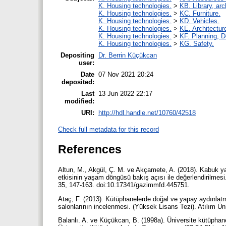
K. Housing technologies.
>
KB. Library, ar
K. Housing technologies.
>
KC. Furniture.
K. Housing technologies.
>
KD. Vehicles.
K. Housing technologies.
>
KE. Architectur
K. Housing technologies.
>
KF. Planning, 
K. Housing technologies.
>
KG. Safety.
Depositing
Dr. Berrin Küçükcan
user:
Date
07 Nov 2021 20:24
deposited:
Last
13 Jun 2022 22:17
modified:
URI:
http://hdl.handle.net/10760/42518
Check full metadata for this record
References
Altun, M., Akgül, Ç. M. ve Akçamete, A. (2018). Kabuk yal
etkisinin yaşam döngüsü bakış açısı ile değerlendirilmesi.
35, 147-163. doi:10.17341/gazimmfd.445751.
Ataç, F. (2013). Kütüphanelerde doğal ve yapay aydınlat
salonlarının incelenmesi. (Yüksek Lisans Tezi). Atılım Ün
Balanlı. A. ve Küçükcan, B. (1998a). Üniversite kütüphane