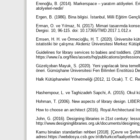
Erenoğlu, B. (2014). Markerspace – yaratım atölyeleri. E
atolyeleri-nedir/
Ergen, B. (1986). Bina bilgisi. İstanbul, Milli Eğitim Genç
Erman, O. ve Yılmaz, N. (2017). Mimari tasarımda konsep
Dergisi. 10, 96-115. doi: 10.17365/TMD.2017.1.012.x
Emsen, H. H. ve Örmecioğlu, H. T. (2020). Üniversite kütü
istatistiki bir çalışma: Akdeniz Üniversitesi Merkez Kütü
Guidelines for library services to babies and toddlers. (20
https://www.i'a.org/files/assets/hq/publications/professio
Güzelçoban Mayuk, S. (2020). Yeni yapılacak bina temeller
öneri. Gümüşhane Üniversitesi Fen Bilimleri Enstitüsü De
Halk Kütüphaneleri Yönetmeliği (2012, 11 Ocak). T. C. Re
Hashempour, L. ve Taghizadeh Sapchi, A. (2015). Okul kütü
Hohman, T. (2006). New aspects of library design. LIBER Q
How to choose an architect (2016). Royal Architectural Ins
John, G. (2016). Designing libraries in 21st century: less
http://www.designinglibraries.org.uk/documents/designing
Kamu binaları standartları rehberi [2018]. [Çevre ve Şehirc
adresi:https://webdosya.csb.gov.tr/db/turkce/faaliyetle