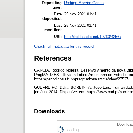
Depositing
Rodrigo Moreira Garcia
user:
Date
25 Nov 2021 01:41
deposited:
Last
25 Nov 2021 01:41
modified:
URI:
http://hdl.handle.net/10760/42567
Check full metadata for this record
References
GARCIA, Rodrigo Moreira. Desenvolvimento da nova Biblio
PragMATIZES - Revista Latino-Americana de Estudos em Cu
https://periodicos.uff.br/pragmatizes/article/view/27527/
GUERREIRO, Dália; BORBINHA, José Luís. Humanidades D
jan./jun. 2014. Disponível em: https://www.bad.pt/public
Downloads
Download
Loading...