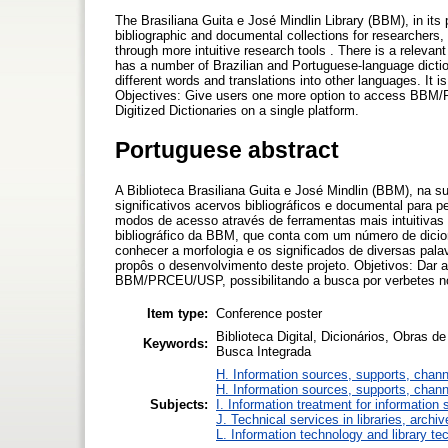
The Brasiliana Guita e José Mindlin Library (BBM), in its 
bibliographic and documental collections for researchers
through more intuitive research tools . There is a relevant
has a number of Brazilian and Portuguese-language dicti
different words and translations into other languages. It 
Objectives: Give users one more option to access BBM/PRC
Digitized Dictionaries on a single platform.
Portuguese abstract
A Biblioteca Brasiliana Guita e José Mindlin (BBM), na su
significativos acervos bibliográficos e documental para 
modos de acesso através de ferramentas mais intuitivas 
bibliográfico da BBM, que conta com um número de dicion
conhecer a morfologia e os significados de diversas pala
propôs o desenvolvimento deste projeto. Objetivos: Dar 
BBM/PRCEU/USP, possibilitando a busca por verbetes nos
Item type:
Conference poster
Biblioteca Digital, Dicionários, Obras 
Keywords:
Busca Integrada
H. Information sources, supports, chann
H. Information sources, supports, chann
Subjects:
I. Information treatment for information 
J. Technical services in libraries, arch
L. Information technology and library te