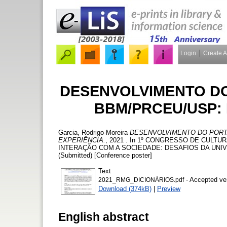
Login
Create 
DESENVOLVIMENTO DO
BBM/PRCEU/USP: 
Garcia, Rodrigo-Moreira
DESENVOLVIMENTO DO PORTA
EXPERIÊNCIA.
, 2021 . In 1º CONGRESSO DE CULT
INTERAÇÃO COM A SOCIEDADE: DESAFIOS DA UNIVERS
(Submitted) [Conference poster]
Text
- Accepted ve
2021_RMG_DICIONÁRIOS.pdf
Download (374kB)
|
Preview
English abstract