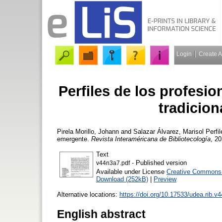
Login
Create 
Perfiles de los profesio
tradicion
Pirela Morillo, Johann
and
Salazar Álvarez, Marisol
Perfil
emergente.
Revista Interaméricana de Bibliotecología
, 20
Text
- Published version
v44n3a7.pdf
Available under License
Creative Commons A
Download (252kB)
|
Preview
Alternative locations:
https://doi.org/10.17533/udea.rib.
English abstract