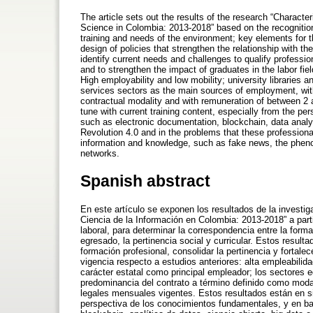
The article sets out the results of the research “Characte
Science in Colombia: 2013-2018” based on the recognition
training and needs of the environment; key elements for t
design of policies that strengthen the relationship with t
identify current needs and challenges to qualify professi
and to strengthen the impact of graduates in the labor field
High employability and low mobility; university libraries 
services sectors as the main sources of employment, wit
contractual modality and with remuneration of between 2
tune with current training content, especially from the p
such as electronic documentation, blockchain, data analyti
Revolution 4.0 and in the problems that these professiona
information and knowledge, such as fake news, the phenom
networks.
Spanish abstract
En este artículo se exponen los resultados de la investig
Ciencia de la Información en Colombia: 2013-2018” a part
laboral, para determinar la correspondencia entre la form
egresado, la pertinencia social y curricular. Estos resultad
formación profesional, consolidar la pertinencia y fortal
vigencia respecto a estudios anteriores: alta empleabilida
carácter estatal como principal empleador; los sectores 
predominancia del contrato a término definido como moda
legales mensuales vigentes. Estos resultados están en s
perspectiva de los conocimientos fundamentales, y en b