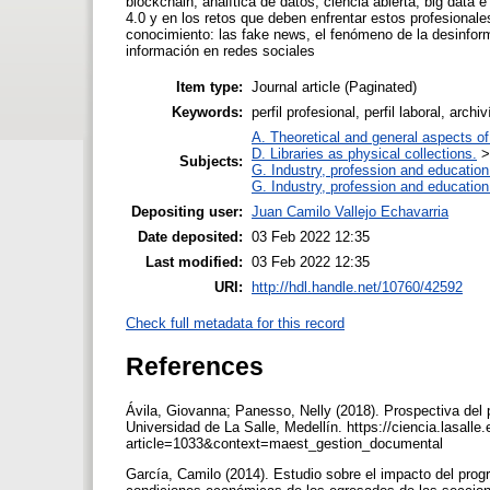
blockchain, analítica de datos, ciencia abierta, big data
4.0 y en los retos que deben enfrentar estos profesional
conocimiento: las fake news, el fenómeno de la desinform
información en redes sociales
Item type:
Journal article (Paginated)
Keywords:
perfil profesional, perfil laboral, arch
A. Theoretical and general aspects of 
D. Libraries as physical collections.
Subjects:
G. Industry, profession and education
G. Industry, profession and education
Depositing user:
Juan Camilo Vallejo Echavarria
Date deposited:
03 Feb 2022 12:35
Last modified:
03 Feb 2022 12:35
URI:
http://hdl.handle.net/10760/42592
Check full metadata for this record
References
Ávila, Giovanna; Panesso, Nelly (2018). Prospectiva del p
Universidad de La Salle, Medellín. https://ciencia.lasalle
article=1033&context=maest_gestion_documental
García, Camilo (2014). Estudio sobre el impacto del prog