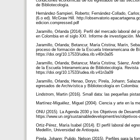
condiciones económicas de los egresados de las secciona
de Bibliotecología.
Hernández-Sampieri, Roberto; Fernández-Collado, Carlos; 
(6.o ed). McGraw Hill. http://observatorio.epacartagena.
edicion.compressed.pdf
Jaramillo, Orlanda (2014). Perfil del mercado laboral del 
en Colombia en el siglo XXI. Informe de investigación. M
Jaramillo, Orlanda; Betancur, María Cristina; Marín, Seba
proceso de formación de la Escuela Interamericana de Bib
https://doi.org/10.17533/udea.rib.v40n3a05
Jaramillo, Orlanda; Betancur, María Cristina; Sáenz, Andr
de la Escuela Interamericana de Bibliotecología. Revista 
https://doi.org/10.17533/udea.rib.v41n3a09
Jaramillo, Orlanda; Henao, Dorys; Pirela, Johann; Salazar
egresados de Archivística y Bibliotecología en Colombia:
Lindstrom, Martin (2016). Small data: las pequeñas pist
Martínez-Miguélez, Miguel (2004). Ciencia y arte en la me
ONU (2015). La Agenda 2030 y los Objetivos de Desarrollo
https://www.un.org/sustainabledevelopment/es/objetivos-d
Ortiz-Pérez, María Isabel (2014). El perfil laboral del eg
Medellín, Universidad de Antioquia.
Pirela, Johann; Pulido, Nelson (2015). Perfiles para la f