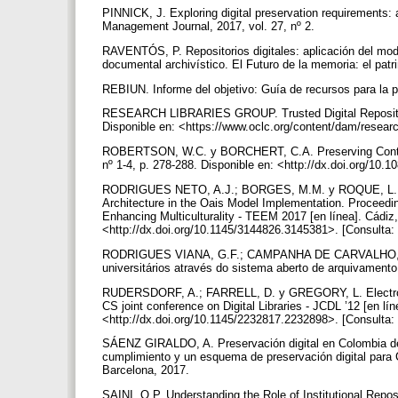
PINNICK, J. Exploring digital preservation requirements
Management Journal, 2017, vol. 27, nº 2.
RAVENTÓS, P. Repositorios digitales: aplicación del mo
documental archivístico. El Futuro de la memoria: el patri
REBIUN. Informe del objetivo: Guía de recursos para la p
RESEARCH LIBRARIES GROUP. Trusted Digital Repositories
Disponible en: <https://www.oclc.org/content/dam/researc
ROBERTSON, W.C. y BORCHERT, C.A. Preserving Content fr
nº 1-4, p. 278-288. Disponible en: <http://dx.doi.org/10
RODRIGUES NETO, A.J.; BORGES, M.M. y ROQUE, L. Preli
Architecture in the Oais Model Implementation. Proceedi
Enhancing Multiculturality - TEEM 2017 [en línea]. Cádiz
<http://dx.doi.org/10.1145/3144826.3145381>. [Consulta:
RODRIGUES VIANA, G.F.; CAMPANHA DE CARVALHO, T. y 
universitários através do sistema aberto de arquivamento
RUDERSDORF, A.; FARRELL, D. y GREGORY, L. Electronic
CS joint conference on Digital Libraries - JCDL ’12 [en 
<http://dx.doi.org/10.1145/2232817.2232898>. [Consulta:
SÁENZ GIRALDO, A. Preservación digital en Colombia desde
cumplimiento y un esquema de preservación digital para 
Barcelona, 2017.
SAINI, O.P. Understanding the Role of Institutional Reposi