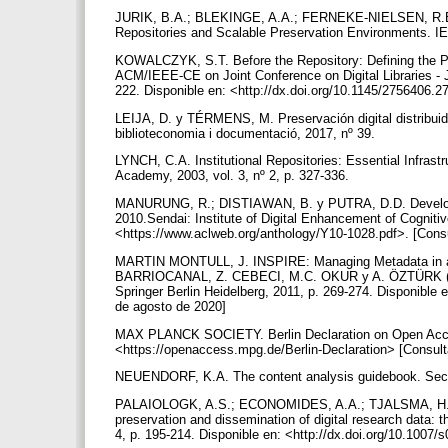
JURIK, B.A.; BLEKINGE, A.A.; FERNEKE-NIELSEN, R.B
Repositories and Scalable Preservation Environments. IE
KOWALCZYK, S.T. Before the Repository: Defining the Pr
ACM/IEEE-CE on Joint Conference on Digital Libraries - 
222. Disponible en: <http://dx.doi.org/10.1145/2756406.
LEIJA, D. y TÉRMENS, M. Preservación digital distribuida
biblioteconomia i documentació, 2017, nº 39.
LYNCH, C.A. Institutional Repositories: Essential Infrastr
Academy, 2003, vol. 3, nº 2, p. 327-336.
MANURUNG, R.; DISTIAWAN, B. y PUTRA, D.D. Developin
2010.Sendai: Institute of Digital Enhancement of Cogniti
<https://www.aclweb.org/anthology/Y10-1028.pdf>. [Cons
MARTIN MONTULL, J. INSPIRE: Managing Metadata in a G
BARRIOCANAL, Z. CEBECI, M.C. OKUR y A. ÖZTÜRK (eds.)
Springer Berlin Heidelberg, 2011, p. 269-274. Disponible 
de agosto de 2020]
MAX PLANCK SOCIETY. Berlin Declaration on Open Acces
<https://openaccess.mpg.de/Berlin-Declaration> [Consul
NEUENDORF, K.A. The content analysis guidebook. Sec
PALAIOLOGK, A.S.; ECONOMIDES, A.A.; TJALSMA, H.D. y
preservation and dissemination of digital research data: t
4, p. 195-214. Disponible en: <http://dx.doi.org/10.1007