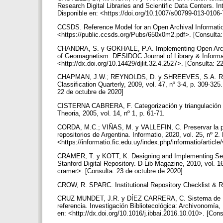
Research Digital Libraries and Scientific Data Centers. Int
Disponible en: <https://doi.org/10.1007/s00799-013-0106-
CCSDS. Reference Model for an Open Archival Informati
<https://public.ccsds.org/Pubs/650x0m2.pdf>. [Consulta:
CHANDRA, S. y GOKHALE, P.A. Implementing Open Archival
of Geomagnetism. DESIDOC Journal of Library & Informati
<http://dx.doi.org/10.14429/djlit.32.4.2527>. [Consulta: 
CHAPMAN, J.W.; REYNOLDS, D. y SHREEVES, S.A. Repos
Classification Quarterly, 2009, vol. 47, nº 3-4, p. 309-3
22 de octubre de 2020]
CISTERNA CABRERA, F. Categorización y triangulación co
Theoria, 2005, vol. 14, nº 1, p. 61-71.
CORDA, M.C.; VIÑAS, M. y VALLEFIN, C. Preservar la prod
repositorios de Argentina. Informatio, 2020, vol. 25, nº 2.
<https://informatio.fic.edu.uy/index.php/informatio/articl
CRAMER, T. y KOTT, K. Designing and Implementing Secon
Stanford Digital Repository. D-Lib Magazine, 2010, vol. 1
cramer>. [Consulta: 23 de octubre de 2020]
CROW, R. SPARC. Institutional Repository Checklist &
CRUZ MUNDET, J.R. y DÍEZ CARRERA, C. Sistema de Inf
referencia. Investigación Bibliotecológica: Archivonomía, 
en: <http://dx.doi.org/10.1016/j.ibbai.2016.10.010>. [Con