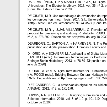
DA SILVA JÚNIOR, L.P. y MANUEL BORGES, M. Digital preser
Universities. The Electronic Library, 2017, vol. 35, nº 2,
[Consulta: 7 de octubre de 2020]
DE GIUSTI, M.R. Una metodología de evaluación de reposit
los contenidos [en línea]. Tesis. 2014. S.l.: Universidad 
<http://sedici.unlp.edu.ar/handle/10915/43157> [Consult
DE GIUSTI, M.R. y LUJÁN VILLARREAL, G. Revision of dif
proposal for preserving and auditing IR reliability. RDBCI
nº 2, p. 273-292. Disponible en: <http://dx.doi.org/10.20
DEARBORN, C.; BARTON, A. y HARMEYER, N. The Purdue 
publication and digital preservation. Libraries Faculty an
DI IORIO, A. y SCHAERF, M. Applicability of Digital Libr
SANTUCCI (eds.). Information Technologies for Performing
Springer Berlin Heidelberg, 2013, p. 78-89. Disponible en
julio de 2020]
DI IORIO, A. et al. A Digital Infrastructure for Trustwo
y A. POGGI (eds.). Bridging Between Cultural Heritage Inst
59-69. Disponible en: <http://link.springer.com/10.1007
DÍEZ CARRERA, C. La preservación digital en las bibliot
ANABAD, 2012, nº 2, p. 171-178.
DOWNS, R.R. y CHEN, R.S. Designing submission and workf
Science Informatics, 2010, vol. 3, nº 1-2, p. 101-110. Di
octubre de 2020]