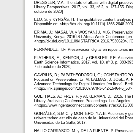
DRESSLER, V.A. The state of affairs with digital preserva
Library Perspectives, 2017, vol. 33, nº 2, p. 137-155. Di
octubre de 2020]
ELO, S. y KYNGÄS, H. The qualitative content analysis pr
Disponible en: <http://dx.doi.org/10.1111/j.1365-2648.20
ERIMA, J.; MASAI, W. y WOSYANJU, M.G. Preservation of 
University, Kenya. 2016 IST-Africa Week Conference [en l
<http://dx.doi.org/10.1109/ISTAFRICA.2016.7530620>. [C
FERNÁNDEZ, T.F. Preservación digital en repositorios 
FLATHERS, E.; KENYON, J. y GESSLER, P.E. A service-b
Earth Science Informatics, 2017, vol. 10, nº 3, p. 383-39
7 de octubre de 2020]
GAVRILIS, D.; PAPATHEODOROU, C.; CONSTANTOPOULOS
Focused on Preservation. En M. LALMAS, J. JOSE, A.
Advanced Technology for Digital Libraries [en línea]. Berl
<http://link.springer.com/10.1007/978-3-642-15464-5_53> 
GOETHALS, A.; FREY, F. y ACKERMAN, D., 2015. The Evo
Library. Archiving Conference Proceedings. Los Angeles: 
<https://www.ingentaconnect.com/content/ist/ac/2015/00
GONZÁLEZ, S.M.C. y MONTERO, Y.A.B. Acciones y gestione
universitarias: estudio de caso de la Universidad del Ros
Universidad de La Salle, 2017.
HALLO CARRASCO, M. y DE LA FUENTE, P. Preservación dig