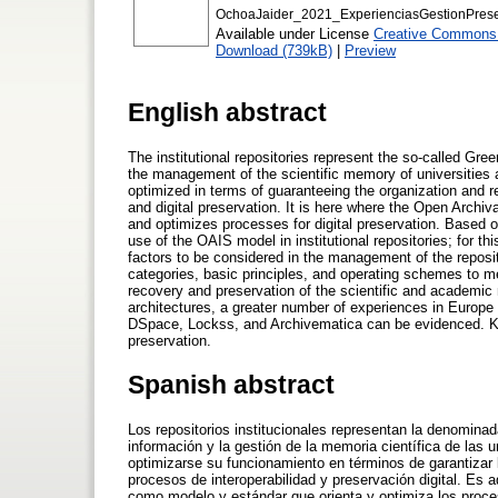
OchoaJaider_2021_ExperienciasGestionPreser
Available under License
Creative Commons A
Download (739kB)
|
Preview
English abstract
The institutional repositories represent the so-called Gr
the management of the scientific memory of universities a
optimized in terms of guaranteeing the organization and re
and digital preservation. It is here where the Open Archi
and optimizes processes for digital preservation. Based o
use of the OAIS model in institutional repositories; for 
factors to be considered in the management of the reposi
categories, basic principles, and operating schemes to me
recovery and preservation of the scientific and academic 
architectures, a greater number of experiences in Europ
DSpace, Lockss, and Archivematica can be evidenced. Key
preservation.
Spanish abstract
Los repositorios institucionales representan la denominad
información y la gestión de la memoria científica de las 
optimizarse su funcionamiento en términos de garantizar 
procesos de interoperabilidad y preservación digital. Es
como modelo y estándar que orienta y optimiza los procesos