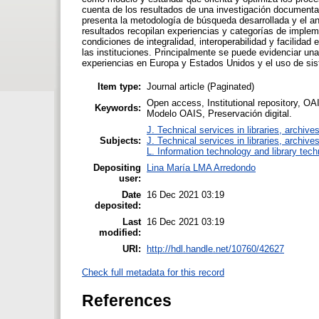
cuenta de los resultados de una investigación documental 
presenta la metodología de búsqueda desarrollada y el anál
resultados recopilan experiencias y categorías de imple
condiciones de integralidad, interoperabilidad y facilida
las instituciones. Principalmente se puede evidenciar un
experiencias en Europa y Estados Unidos y el uso de s
Item type:
Journal article (Paginated)
Open access, Institutional repository, OAI
Keywords:
Modelo OAIS, Preservación digital.
J. Technical services in libraries, archiv
Subjects:
J. Technical services in libraries, archiv
L. Information technology and library tec
Depositing
Lina María LMA Arredondo
user:
Date
16 Dec 2021 03:19
deposited:
Last
16 Dec 2021 03:19
modified:
URI:
http://hdl.handle.net/10760/42627
Check full metadata for this record
References