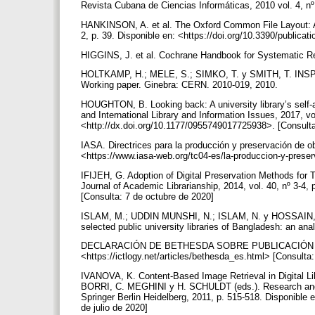
Revista Cubana de Ciencias Informáticas, 2010 vol. 4, nº
HANKINSON, A. et al. The Oxford Common File Layout: A 
2, p. 39. Disponible en: <https://doi.org/10.3390/publica
HIGGINS, J. et al. Cochrane Handbook for Systematic Re
HOLTKAMP, H.; MELE, S.; SIMKO, T. y SMITH, T. INSPIRE: 
Working paper. Ginebra: CERN. 2010-019, 2010.
HOUGHTON, B. Looking back: A university library’s self-
and International Library and Information Issues, 2017, vo
<http://dx.doi.org/10.1177/0955749017725938>. [Consult
IASA. Directrices para la producción y preservación de obj
<https://www.iasa-web.org/tc04-es/la-produccion-y-prese
IFIJEH, G. Adoption of Digital Preservation Methods for 
Journal of Academic Librarianship, 2014, vol. 40, nº 3-4, 
[Consulta: 7 de octubre de 2020]
ISLAM, M.; UDDIN MUNSHI, N.; ISLAM, N. y HOSSAIN, A. Di
selected public university libraries of Bangladesh: an anal
DECLARACIÓN DE BETHESDA SOBRE PUBLICACIÓN DE A
<https://ictlogy.net/articles/bethesda_es.html> [Consult
IVANOVA, K. Content-Based Image Retrieval in Digital L
BORRI, C. MEGHINI y H. SCHULDT (eds.). Research and Adv
Springer Berlin Heidelberg, 2011, p. 515-518. Disponible 
de julio de 2020]