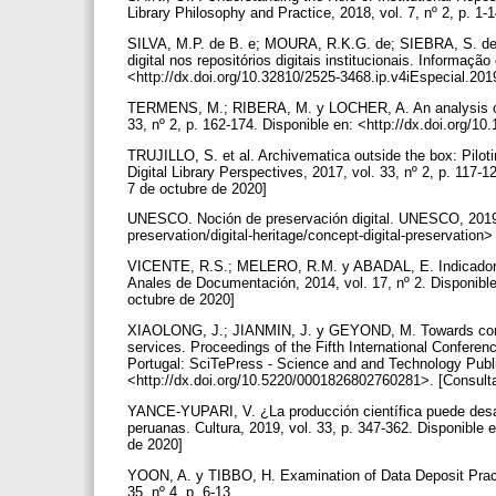
Library Philosophy and Practice, 2018, vol. 7, nº 2, p. 1-
SILVA, M.P. de B. e; MOURA, R.K.G. de; SIEBRA, S. de 
digital nos repositórios digitais institucionais. Informaçã
<http://dx.doi.org/10.32810/2525-3468.ip.v4iEspecial.20
TERMENS, M.; RIBERA, M. y LOCHER, A. An analysis of file
33, nº 2, p. 162-174. Disponible en: <http://dx.doi.org/
TRUJILLO, S. et al. Archivematica outside the box: Piloti
Digital Library Perspectives, 2017, vol. 33, nº 2, p. 117-
7 de octubre de 2020]
UNESCO. Noción de preservación digital. UNESCO, 2019 [e
preservation/digital-heritage/concept-digital-preservatio
VICENTE, R.S.; MELERO, R.M. y ABADAL, E. Indicadores p
Anales de Documentación, 2014, vol. 17, nº 2. Disponible
octubre de 2020]
XIAOLONG, J.; JIANMIN, J. y GEYOND, M. Towards comput
services. Proceedings of the Fifth International Confere
Portugal: SciTePress - Science and and Technology Publi
<http://dx.doi.org/10.5220/0001826802760281>. [Consult
YANCE-YUPARI, V. ¿La producción científica puede desap
peruanas. Cultura, 2019, vol. 33, p. 347-362. Disponible 
de 2020]
YOON, A. y TIBBO, H. Examination of Data Deposit Pract
35, nº 4, p. 6-13.