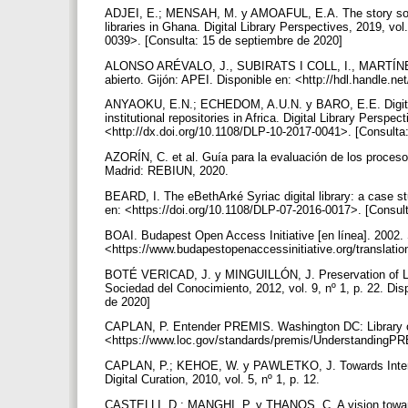
ADJEI, E.; MENSAH, M. y AMOAFUL, E.A. The story so far-
libraries in Ghana. Digital Library Perspectives, 2019, vo
0039>. [Consulta: 15 de septiembre de 2020]
ALONSO ARÉVALO, J., SUBIRATS I COLL, I., MARTÍNE
abierto. Gijón: APEI. Disponible en: <http://hdl.handle.
ANYAOKU, E.N.; ECHEDOM, A.U.N. y BARO, E.E. Digital pre
institutional repositories in Africa. Digital Library Perspec
<http://dx.doi.org/10.1108/DLP-10-2017-0041>. [Consulta
AZORÍN, C. et al. Guía para la evaluación de los procesos 
Madrid: REBIUN, 2020.
BEARD, I. The eBethArké Syriac digital library: a case stu
en: <https://doi.org/10.1108/DLP-07-2016-0017>. [Consul
BOAI. Budapest Open Access Initiative [en línea]. 2002. S
<https://www.budapestopenaccessinitiative.org/translati
BOTÉ VERICAD, J. y MINGUILLÓN, J. Preservation of Lear
Sociedad del Conocimiento, 2012, vol. 9, nº 1, p. 22. Dis
de 2020]
CAPLAN, P. Entender PREMIS. Washington DC: Library of
<https://www.loc.gov/standards/premis/UnderstandingPR
CAPLAN, P.; KEHOE, W. y PAWLETKO, J. Towards Interope
Digital Curation, 2010, vol. 5, nº 1, p. 12.
CASTELLI, D.; MANGHI, P. y THANOS, C. A vision towards