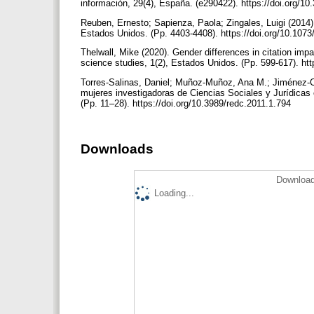
información, 29(4), España. (e290422). https://doi.org/10
Reuben, Ernesto; Sapienza, Paola; Zingales, Luigi (2014
Estados Unidos. (Pp. 4403-4408). https://doi.org/10.10
Thelwall, Mike (2020). Gender differences in citation imp
science studies, 1(2), Estados Unidos. (Pp. 599-617). ht
Torres-Salinas, Daniel; Muñoz-Muñoz, Ana M.; Jiménez-Cont
mujeres investigadoras de Ciencias Sociales y Jurídicas
(Pp. 11–28). https://doi.org/10.3989/redc.2011.1.794
Downloads
Download
Loading...