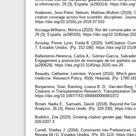
la información, 29 (3), España. (e290314). https://doi.o
Andersen, Jens-Peter; Nielsen, Mathias-Wullum (2018). 
citation coverage across five scientific disciplines. Journ
https://doi.org/10.1016/j.joi.2018.07.010
Arzuaga-Williams, Mónica (2020). Rol del comunicador org
29 (3), España. (e290326). https://doi.org/10.3145/epi.2
Azoulay, Pierre; Lynn, Freda B. (2020). SelfCitation, Cu
7, Estados Unidos. (Pp. 152-186). https://doi.org/10.151
Ballesteros-Herencia, Carlos A.; Gómez-García, Salvador 
Engagement y promoción de mensajes de los partidos polí
(e290629). https://doi.org/10.3145/epi.2020.nov.29
Beaudry, Catherine; Larivière, Vincent (2016). Which gend
medicine. Research Policy, 45(9), Holanda. (Pp. 1790-181
Benjamens, Stan; Banning, Louise B. D.; Van-den-Berg, Ta
Citations in Transplantation Research. Transplantation Di
https://doi.org/10.1097/TXD.0000000000001072
Brown, Nadia E.; Samuels, David. (2018). Beyond the Gen
Analysis, 26 (3), Reino Unido. (Pp. 328-330). https://doi
Budrikis, Zoe (2020). Growing citation gender gap. Nature
020-0207-3
Correll, Shelley J. (2004). Constraints into Preferences:
Review 69 (1), Estados Unidos. (Pp. 93–113). https://d