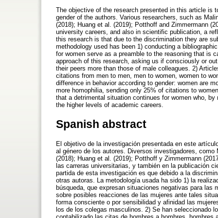
The objective of the research presented in this article is 
gender of the authors. Various researchers, such as Malin
(2018); Huang et al. (2019); Potthoff and Zimmermann (201
university careers, and also in scientific publication, a r
this research is that due to the discrimination they are 
methodology used has been 1) conducting a bibliographic 
for women serve as a preamble to the reasoning that is ca
approach of this research, asking us if consciously or ou
their peers more than those of male colleagues. 2) Articl
citations from men to men, men to women, women to wo
difference in behavior according to gender: women are 
more homophilia, sending only 25% of citations to women 
that a detrimental situation continues for women who, by n
the higher levels of academic careers.
Spanish abstract
El objetivo de la investigación presentada en este artícul
al género de los autores. Diversos investigadores, como M
(2018); Huang et al. (2019); Potthoff y Zimmermann (2017)
las carreras universitarias, y también en la publicación ci
partida de esta investigación es que debido a la discrim
otras autoras. La metodología usada ha sido 1) la realiza
búsqueda, que expresan situaciones negativas para las 
sobre posibles reacciones de las mujeres ante tales situ
forma consciente o por sensibilidad y afinidad las mujer
los de los colegas masculinos. 2) Se han seleccionado l
contabilizado las citas de hombres a hombres, hombres 