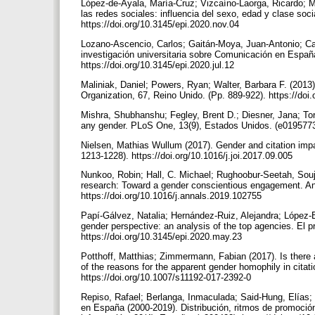
López-de-Ayala, María-Cruz; Vizcaíno-Laorga, Ricardo; 
las redes sociales: influencia del sexo, edad y clase soci
https://doi.org/10.3145/epi.2020.nov.04
Lozano-Ascencio, Carlos; Gaitán-Moya, Juan-Antonio; Ca
investigación universitaria sobre Comunicación en España
https://doi.org/10.3145/epi.2020.jul.12
Maliniak, Daniel; Powers, Ryan; Walter, Barbara F. (2013).
Organization, 67, Reino Unido. (Pp. 889-922). https://d
Mishra, Shubhanshu; Fegley, Brent D.; Diesner, Jana; Torvi
any gender. PLoS One, 13(9), Estados Unidos. (e0195773)
Nielsen, Mathias Wullum (2017). Gender and citation impa
1213-1228). https://doi.org/10.1016/j.joi.2017.09.005
Nunkoo, Robin; Hall, C. Michael; Rughoobur-Seetah, Souja
research: Toward a gender conscientious engagement. An
https://doi.org/10.1016/j.annals.2019.102755
Papí-Gálvez, Natalia; Hernández-Ruiz, Alejandra; López-Be
gender perspective: an analysis of the top agencies. El p
https://doi.org/10.3145/epi.2020.may.23
Potthoff, Matthias; Zimmermann, Fabian (2017). Is there
of the reasons for the apparent gender homophily in citat
https://doi.org/10.1007/s11192-017-2392-0
Repiso, Rafael; Berlanga, Inmaculada; Said-Hung, Elías; 
en España (2000-2019). Distribución, ritmos de promoción