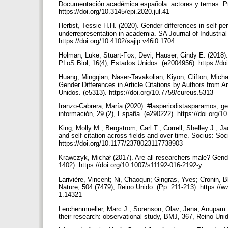
Documentación académica española: actores y temas. Prof
https://doi.org/10.3145/epi.2020.jul.41
Herbst, Tessie H.H. (2020). Gender differences in self-
underrepresentation in academia. SA Journal of Industrial
https://doi.org/10.4102/sajip.v46i0.1704
Holman, Luke; Stuart-Fox, Devi; Hauser, Cindy E. (2018)
PLoS Biol, 16(4), Estados Unidos. (e2004956). https://do
Huang, Mingqian; Naser-Tavakolian, Kiyon; Clifton, Micha
Gender Differences in Article Citations by Authors from A
Unidos. (e5313). https://doi.org/10.7759/cureus.5313
Iranzo-Cabrera, María (2020). #lasperiodistasparamos, ges
información, 29 (2), España. (e290222). https://doi.org/
King, Molly M.; Bergstrom, Carl T.; Correll, Shelley J.; J
and self-citation across fields and over time. Socius: Soci
https://doi.org/10.1177/2378023117738903
Krawczyk, Michał (2017). Are all researchers male? Gender
1402). https://doi.org/10.1007/s11192-016-2192-y
Larivière, Vincent; Ni, Chaoqun; Gingras, Yves; Cronin, B
Nature, 504 (7479), Reino Unido. (Pp. 211-213). https://w
1.14321
Lerchenmueller, Marc J.; Sorenson, Olav; Jena, Anupam B
their research: observational study, BMJ, 367, Reino Unid