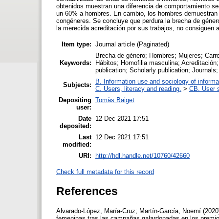
obtenidos muestran una diferencia de comportamiento seg
un 60% a hombres. En cambio, los hombres demuestran m
congéneres. Se concluye que perdura la brecha de género y
la merecida acreditación por sus trabajos, no consiguen 
Item type:
Journal article (Paginated)
Brecha de género; Hombres; Mujeres; Carrer
Keywords:
Hábitos; Homofilia masculina; Acreditació
publication; Scholarly publication; Journals;
B. Information use and sociology of informa
Subjects:
C. Users, literacy and reading.
>
CB. User s
Depositing
Tomàs Baiget
user:
Date
12 Dec 2021 17:51
deposited:
Last
12 Dec 2021 17:51
modified:
URI:
http://hdl.handle.net/10760/42660
Check full metadata for this record
References
Alvarado-López, María-Cruz; Martín-García, Noemí (2020). 
femeninas tras las campañas galardonadas en los premios