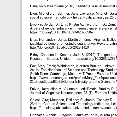
Dinu, Nicoleta-Roxana (2018). "Tendinţe la nivel mondial în 
Dion, Michelle L.; Sumner, Jane-Lawrence; Mitchell, Sara
social science methodology fields. Political analysis 26(
Dworkin, Jordan D.; Linn, Kristin A.; Teich, Erin G.; Zurn
drivers of gender imbalance in neuroscience reference lis
https://doi.org/10.1038/s41593-020-0658-y
Etura-Hernández, Dunia; Martín-Jiménez, Virginia; Ballest
igualdad de género: un estudio cuantitativo. Revista Lat
http://doi.org/10.4185/RLCS-2019-1410
Exley, Christine L.; Kessler, Judd B. (2019). The gender
Research. Estados Unidos. https://doi.org/10.3386/w263
Fox, Mary-Frank; Whittington, Kjersten Bunker; Linkova, M
24. In: The Handbook of Science and Technology Studies, 
Smith-Doerr. Cambridge, Mass: MIT Press. Estados Unid
https://www.researchgate.net/profile/Mary_Fox4/publica
21a6fdcc3cbac93d59/Gender-InEquity-and-the-Scientific
Fulvio, Jacqueline M.; Akinnola, Ileri; Postle, Bradley R.
Journal of Cognitive Neuroscience, 33 (1), Estados Unido
Ghiasi, Gita; Mongeon, Philippe; Sugimoto, Cassidy R.; La
23rd Intl Conf on Science and Technology Indicators, Lei
https://scholarlypublications.universiteitleiden.nl/acce
González-Alcaide, Gregorio; González-Teruel, Aurora (202