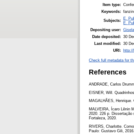
Item type:
Confe
Keywords:
fanzin
E. Pub
Subjects:
E. Pub
Depositing user:
Gisel
Date deposited:
30 De
Last modified:
30 De
URI:
http:/
Check full metadata for th
References
ANDRADE, Carlos Drummon
EISNER, Will. Quadrinhos
MAGALHÃES, Henrique. O q
MALVEIRA, Ícaro Lênin Mai
2020. 226 p. Dissertação 
Fortaleza, 2020.
RIVERS, Charlotte. Como fa
Paulo: Gustavo Gili, 2016