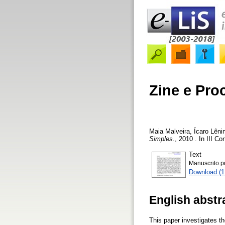
Zine e Pro
Maia Malveira, Ícaro Lêni
Simples.
, 2010 . In III 
Text
Manuscrito.p
Download (
English abstr
This paper investigates t