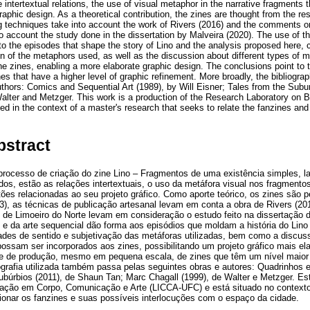
intertextual relations, the use of visual metaphor in the narrative fragments th
graphic design. As a theoretical contribution, the zines are thought from the 
ng techniques take into account the work of Rivers (2016) and the comments on
to account the study done in the dissertation by Malveira (2020). The use of 
to the episodes that shape the story of Lino and the analysis proposed here, c
n of the metaphors used, as well as the discussion about different types of m
he zines, enabling a more elaborate graphic design. The conclusions point to th
es that have a higher level of graphic refinement. More broadly, the bibliogr
uthors: Comics and Sequential Art (1989), by Will Eisner; Tales from the Sub
alter and Metzger. This work is a production of the Research Laboratory on
d in the context of a master's research that seeks to relate the fanzines and 
bstract
 processo de criação do zine Lino – Fragmentos de uma existência simples, l
os, estão as relações intertextuais, o uso da metáfora visual nos fragmentos
ões relacionadas ao seu projeto gráfico. Como aporte teórico, os zines são p
), as técnicas de publicação artesanal levam em conta a obra de Rivers (20
 de Limoeiro do Norte levam em consideração o estudo feito na dissertação 
e da arte sequencial dão forma aos episódios que moldam a história do Lino 
des de sentido e subjetivação das metáforas utilizadas, bem como a discuss
possam ser incorporados aos zines, possibilitando um projeto gráfico mais e
de de produção, mesmo em pequena escala, de zines que têm um nível maior 
grafia utilizada também passa pelas seguintes obras e autores: Quadrinhos e
ubúrbios (2011), de Shaun Tan; Marc Chagall (1999), de Walter e Metzger. E
igação em Corpo, Comunicação e Arte (LICCA-UFC) e está situado no context
ionar os fanzines e suas possíveis interlocuções com o espaço da cidade.