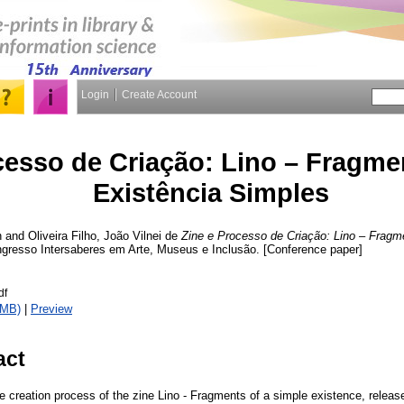
Login
Create Account
cesso de Criação: Lino – Fragm
Existência Simples
n
and
Oliveira Filho, João Vilnei de
Zine e Processo de Criação: Lino – Frag
Congresso Intersaberes em Arte, Museus e Inclusão. [Conference paper]
df
1MB)
|
Preview
act
he creation process of the zine Lino - Fragments of a simple existence, relea