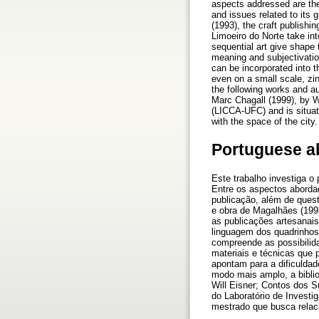
aspects addressed are the 
and issues related to its 
(1993), the craft publishi
Limoeiro do Norte take in
sequential art give shape 
meaning and subjectivatio
can be incorporated into t
even on a small scale, zin
the following works and a
Marc Chagall (1999), by W
(LICCA-UFC) and is situate
with the space of the city.
Portuguese a
Este trabalho investiga o
Entre os aspectos abordad
publicação, além de quest
e obra de Magalhães (1993
as publicações artesanais
linguagem dos quadrinhos 
compreende as possibilida
materiais e técnicas que 
apontam para a dificulda
modo mais amplo, a biblio
Will Eisner; Contos dos S
do Laboratório de Invest
mestrado que busca relac