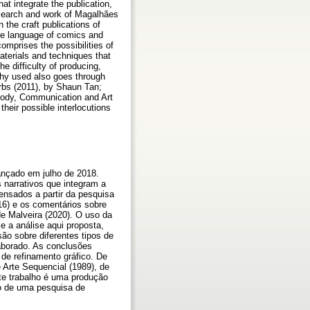
at integrate the publication,
research and work of Magalhães
 the craft publications of
the language of comics and
omprises the possibilities of
aterials and techniques that
e difficulty of producing,
aphy used also goes through
urbs (2011), by Shaun Tan;
 Body, Communication and Art
their possible interlocutions
ançado em julho de 2018.
 narrativos que integram a
ensados a partir da pesquisa
16) e os comentários sobre
de Malveira (2020). O uso da
e a análise aqui proposta,
ão sobre diferentes tipos de
laborado. As conclusões
de refinamento gráfico. De
 Arte Sequencial (1989), de
ste trabalho é uma produção
o de uma pesquisa de