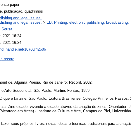
rence paper
e, publicação, quadrinhos
lishing and legal issues.
lishing and legal issues.
>
EB. Printing, electronic publishing, broadcasting.
a Sousa
c 2021 16:24
c 2021 16:24
/hdl.handle.net/10760/42686
is record
d de. Alguma Poesia. Rio de Janeiro: Record, 2002.
 e Arte Sequencial. São Paulo: Martins Fontes, 1989.
ue é fanzine. São Paulo: Editora Brasiliense, Coleção Primeiros Passos,
a. Zine-cidade: vivendo a cidade através da criação de zines. Orientador: Joã
(Mestrado em Artes) - Instituto de Cultura e Arte, Campus do Pici, Universid
zer seus próprios livros: novas ideias e técnicas tradicionais para a criação
.