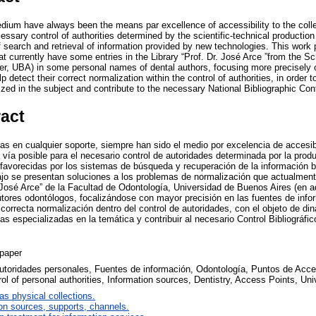
dium have always been the means par excellence of accessibility to the collec
essary control of authorities determined by the scientific-technical production 
 search and retrieval of information provided by new technologies. This work 
t currently have some entries in the Library “Prof. Dr. José Arce ”from the Sch
ter, UBA) in some personal names of dental authors, focusing more precisely 
detect their correct normalization within the control of authorities, in order t
lized in the subject and contribute to the necessary National Bibliographic Con
ract
cas en cualquier soporte, siempre han sido el medio por excelencia de accesib
 vía posible para el necesario control de autoridades determinada por la produ
favorecidas por los sistemas de búsqueda y recuperación de la información 
ajo se presentan soluciones a los problemas de normalización que actualmen
r. José Arce” de la Facultad de Odontología, Universidad de Buenos Aires (en 
tores odontólogos, focalizándose con mayor precisión en las fuentes de inf
correcta normalización dentro del control de autoridades, con el objeto de din
nas especializadas en la temática y contribuir al necesario Control Bibliográfic
paper
autoridades personales, Fuentes de información, Odontología, Puntos de Acc
rol of personal authorities, Information sources, Dentistry, Access Points, Un
 as physical collections.
on sources, supports, channels.