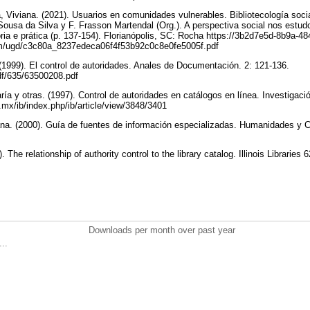
a, Viviana. (2021). Usuarios en comunidades vulnerables. Bibliotecología socia
Sousa da Silva y F. Frasson Martendal (Org.). A perspectiva social nos estud
ria e prática (p. 137-154). Florianópolis, SC: Rocha https://3b2d7e5d-8b9a-4
om/ugd/c3c80a_8237edeca06f4f53b92c0c8e0fe5005f.pdf
 (1999). El control de autoridades. Anales de Documentación. 2: 121-136.
pdf/635/63500208.pdf
 y otras. (1997). Control de autoridades en catálogos en línea. Investigación
m.mx/ib/index.php/ib/article/view/3848/3401
na. (2000). Guía de fuentes de información especializadas. Humanidades y 
 The relationship of authority control to the library catalog. Illinois Libraries
Downloads per month over past year
..