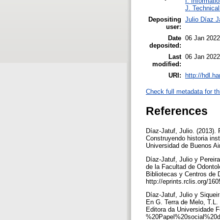
I. Informati
J. Technical
Depositing
Julio Díaz J
user:
Date
06 Jan 2022
deposited:
Last
06 Jan 2022
modified:
URI:
http://hdl.h
Check full metadata for th
References
Díaz-Jatuf, Julio. (2013).
Construyendo historia ins
Universidad de Buenos Air
Díaz-Jatuf, Julio y Pereir
de la Facultad de Odontol
Bibliotecas y Centros de
http://eprints.rclis.org
Díaz-Jatuf, Julio y Sique
En G. Terra de Melo, T.L. 
Editora da Universidade F
%20Papel%20social%20