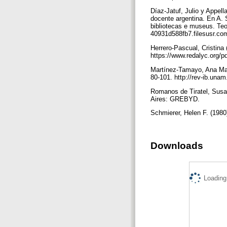
Díaz-Jatuf, Julio y Appell
docente argentina. En A. 
bibliotecas e museus. Teo
40931d588fb7.filesusr.c
Herrero-Pascual, Cristina
https://www.redalyc.org/
Martínez-Tamayo, Ana María
80-101. http://rev-ib.una
Romanos de Tiratel, Susa
Aires: GREBYD.
Schmierer, Helen F. (1980).
Downloads
Loading.