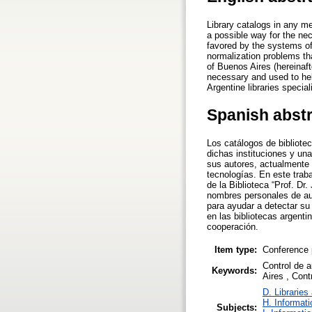
Library catalogs in any me
a possible way for the nec
favored by the systems of
normalization problems tha
of Buenos Aires (hereinaf
necessary and used to help 
Argentine libraries specia
Spanish abst
Los catálogos de bibliote
dichas instituciones y una
sus autores, actualmente 
tecnologías. En este trab
de la Biblioteca “Prof. D
nombres personales de au
para ayudar a detectar su 
en las bibliotecas argenti
cooperación.
Item type:
Conference 
Control de 
Keywords:
Aires , Cont
D. Libraries
H. Informati
Subjects: