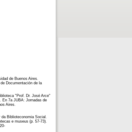
rsidad de Buenos Aires.
os de Documentación de la
iblioteca "Prof. Dr. José Arce"
o]. En 7a JUBA: Jornadas de
os Aires.
r da Biblioteconomia Social.
iotecas e museus (p. 57-73).
20-