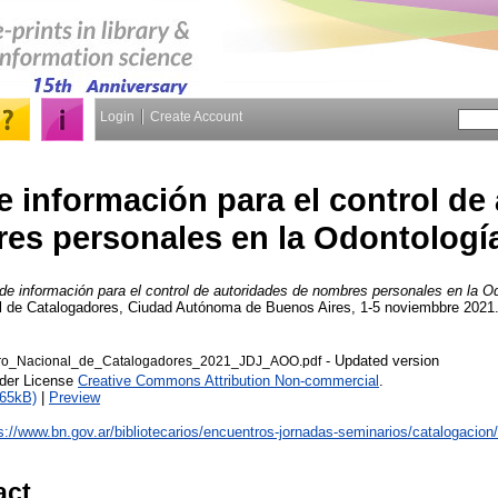
Login
Create Account
 información para el control de
es personales en la Odontología
de información para el control de autoridades de nombres personales en la Od
al de Catalogadores, Ciudad Autónoma de Buenos Aires, 1-5 noviembbre 2021.
- Updated version
tro_Nacional_de_Catalogadores_2021_JDJ_AOO.pdf
nder License
Creative Commons Attribution Non-commercial
.
965kB)
|
Preview
s://www.bn.gov.ar/bibliotecarios/encuentros-jornadas-seminarios/catalogacion/
act