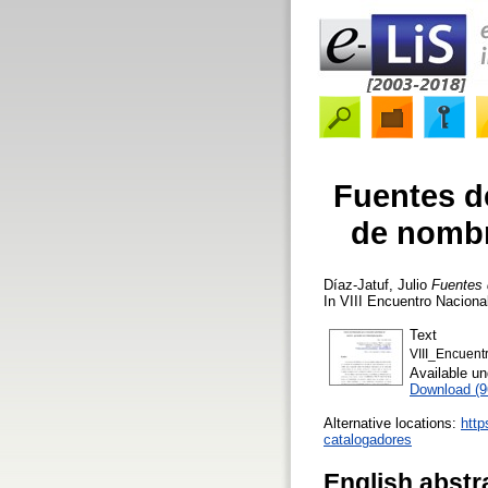
Fuentes de
de nombr
Díaz-Jatuf, Julio
Fuentes 
In VIII Encuentro Nacion
Text
VIII_Encuen
Available u
Download (
Alternative locations:
http
catalogadores
English abstr