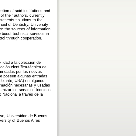
tion of said institutions and
of their authors, currently
presents solutions to the
ool of Dentistry, University
on the sources of information
o boost technical services in
trol through cooperation.
ilidad a la colección de
cción científica-técnica de
brindadas por las nuevas
te poseen algunas entradas
adelante, UBA) en algunos
ormación necesarias y usadas
amizar los servicios técnicos
o Nacional a través de la
eso, Universidad de Buenos
iversity of Buenos Aires