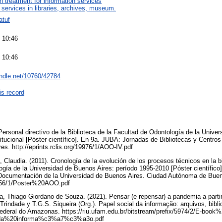
on treatment for information services
 services in libraries, archives, museum.
atuf
 10:46
 10:46
andle.net/10760/42784
is record
 Personal directivo de la Biblioteca de la Facultad de Odontología de la Unive
titucional [Póster científico]. En 9a. JUBA: Jornadas de Bibliotecas y Centr
es. http://eprints.rclis.org/19976/1/AOO-IV.pdf
a, Claudia. (2011). Cronología de la evolución de los procesos técnicos en la b
ogía de la Universidad de Buenos Aires: período 1995-2010 [Póster científic
 Documentación de la Universidad de Buenos Aires. Ciudad Autónoma de Buen
/16056/1/Poster%20AOO.pdf
ira, Thiago Giordano de Souza. (2021). Pensar (e repensar) a pandemia a parti
Trindade y T.G.S. Siqueira (Org.). Papel social da informação: arquivos, bibl
ederal do Amazonas. https://riu.ufam.edu.br/bitstream/prefix/5974/2/E-book%
da%20informa%c3%a7%c3%a3o.pdf