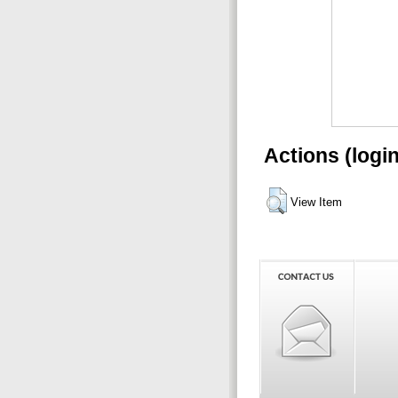
Actions (logi
View Item