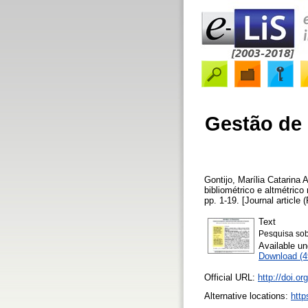
Gestão de 
Gontijo, Marília Catarina 
bibliométrico e altmétric
pp. 1-19. [Journal article 
Text
Pesquisa sob
Available u
Download (
Official URL:
http://doi.o
Alternative locations:
http