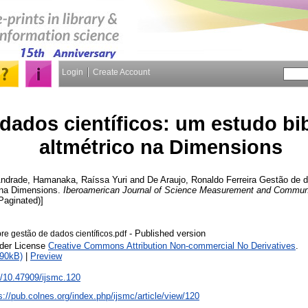
Login
Create Account
dados científicos: um estudo bib
altmétrico na Dimensions
Andrade
,
Hamanaka, Raíssa Yuri
and
De Araujo, Ronaldo Ferreira
Gestão de da
o na Dimensions.
Iberoamerican Journal of Science Measurement and Commun
(Paginated)]
- Published version
re gestão de dados científicos.pdf
nder License
Creative Commons Attribution Non-commercial No Derivatives
.
490kB)
|
Preview
rg/10.47909/ijsmc.120
s://pub.colnes.org/index.php/ijsmc/article/view/120