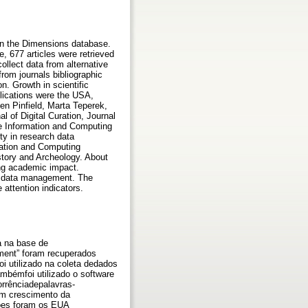
in the Dimensions database.
 677 articles were retrieved
llect data from alternative
from journals bibliographic
. Growth in scientific
blications were the USA,
n Pinfield, Marta Teperek,
 of Digital Curation, Journal
re Information and Computing
ty in research data
mation and Computing
story and Archeology. About
wing academic impact.
rch data management. The
attention indicators.
a na base de
ment” foram recuperados
oi utilizado na coleta dedados
ambémfoi utilizado o software
orrênciadepalavras-
um crescimento da
ções foram os EUA