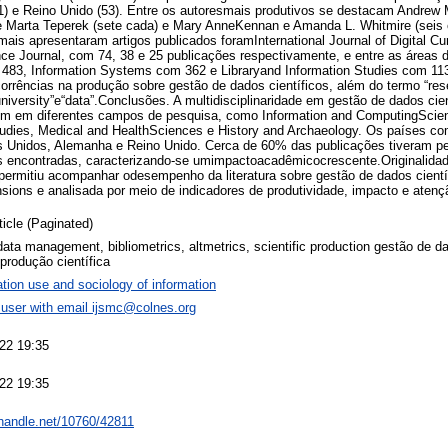
1) e Reino Unido (53). Entre os autoresmais produtivos se destacam Andrew 
d e Marta Teperek (sete cada) e Mary AnneKennan e Amanda L. Whitmire (seis
mais apresentaram artigos publicados foramInternational Journal of Digital Cu
nce Journal, com 74, 38 e 25 publicações respectivamente, e entre as áreas 
83, Information Systems com 362 e Libraryand Information Studies com 113
orrências na produção sobre gestão de dados científicos, além do termo “res
versity”e“data”.Conclusões. A multidisciplinaridade em gestão de dados cien
em em diferentes campos de pesquisa, como Information and ComputingScie
Studies, Medical and HealthSciences e History and Archaeology. Os países co
s Unidos, Alemanha e Reino Unido. Cerca de 60% das publicações tiveram 
es encontradas, caracterizando-se umimpactoacadêmicocrescente.Originalidad
o permitiu acompanhar odesempenho da literatura sobre gestão de dados científ
ions e analisada por meio de indicadores de produtividade, impacto e atençã
ticle (Paginated)
ata management, bibliometrics, altmetrics, scientific production gestão de dad
 produção científica
ation use and sociology of information
user with email
ijsmc@colnes.org
22 19:35
22 19:35
l.handle.net/10760/42811