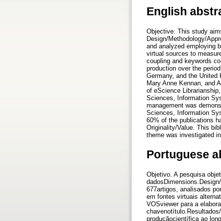
English abstr
Objective. This study aim
Design/Methodology/Appro
and analyzed employing bi
virtual sources to measure
coupling and keywords co-
production over the perio
Germany, and the United 
Mary Anne Kennan, and Ama
of eScience Librarianship
Sciences, Information Sys
management was demonstrat
Sciences, Information Sys
60% of the publications ha
Originality/Value. This bi
theme was investigated in
Portuguese a
Objetivo. A pesquisa obje
dadosDimensions.Design/M
677artigos, analisados po
em fontes virtuais alterna
VOSviewer para a elaboraç
chavenotítulo.Resultados
produçãocientífica ao lo