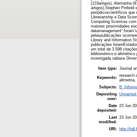
(133artigos), Alemanha (9
artigos),Stephen Pinfiel
periódicoscientíficos que 
Librarianship e Data Scie
Computing Sciences com 4
maiores proximidades eoc
datamanagement”,foram“uni
pelaspublicações ocorrer
Library and Information 
publicações foramEstado
um total de 3.598 citaçõ
bibliométrico e altmétric
investigada nabase Dimens
Item type:
Journal ar
research d
Keywords:
altmetria,
Subjects:
B. Inform
Depositing
Unnamed 
user:
Date
23 Jun 20
deposited:
Last
23 Jun 20
modified:
URI:
http://hd