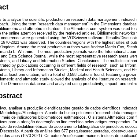
act
s to analyze the scientific production on research data management indexed 
ach. Using the term “research data management” in the Dimensions database,
bliometric and altmetric indicators. The Altmetrics.com system was used to co
 the online attention received by the retrieved articles. Bibliometric networks 
occurrence were generated using the VOSviewer software. Results/Discussion
d 1970-2021 was observed. The countries/regions with the highest rates of pu
Kingdom. Among the most productive authors were Andrew Martin Cox, Stephe
nda L. Whitmire. The most productive journals were the International Journal
, and Data Science Journal, while the most representative research areas we
tems, and Library and Information Studies. Conclusions. The multidisciplinari
ed by publications occurring in different fields of research, such as Infor
tems, Library and Information Studies, Medical and Health Sciences, and Hi
d at least one citation, with a total of 3,598 citations found, featuring a gro
bliometric and altmetric study allowed the analysis of the literature on resea
 the Dimensions database and analyzed using productivity, impact, and online 
bstract
tivou analisar a produção científicasobre gestão de dados científicos indexad
etodologia/Abordagem. A partir da busca pelotermo “research data manage
r meio de indicadores bibliométricos ealtmétricos. O sistema Altmetrics.com f
tivas para a aferição daatenção on-line recebida pelos artigos recuperados. T
ão de redesbibliométricas de acoplamento bibliográfico de periódicos ecooc
/Discussão. A partir da análise das 677 pesquisasrecuperadas, observou-se 
ngo dos anos (1970-2021). Os países/regiõescom maiores índices de publica