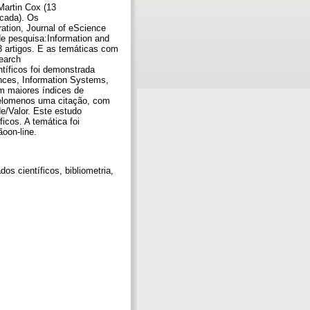
Martin Cox (13
 cada). Os
ration, Journal of eScience
de pesquisa:Information and
 artigos. E as temáticas com
earch
tíficos foi demonstrada
nces, Information Systems,
m maiores índices de
pelomenos uma citação, com
e/Valor. Este estudo
icos. A temática foi
oon-line.
os científicos, bibliometria,