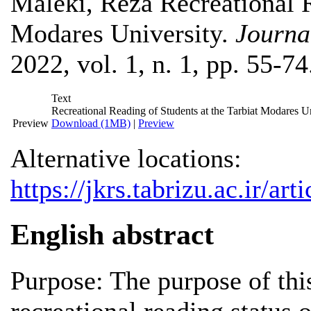
Maleki, Reza
Recreational R
Modares University.
Journa
2022, vol. 1, n. 1, pp. 55-74
Text
Recreational Reading of Students at the Tarbiat Modares Un
Preview
Download (1MB)
|
Preview
Alternative locations:
https://jkrs.tabrizu.ac.ir/a
English abstract
Purpose: The purpose of this
recreational reading status 