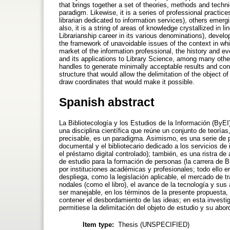
that brings together a set of theories, methods and techni
paradigm. Likewise, it is a series of professional practi
librarian dedicated to information services), others emerging
also, it is a string of areas of knowledge crystallized in l
Librarianship career in its various denominations), develo
the framework of unavoidable issues of the context in whic
market of the information professional, the history and e
and its applications to Library Science, among many other
handles to generate minimally acceptable results and conta
structure that would allow the delimitation of the object o
draw coordinates that would make it possible.
Spanish abstract
La Bibliotecología y los Estudios de la Información (ByE
una disciplina científica que reúne un conjunto de teorí
precisable, es un paradigma. Asimismo, es una serie de p
documental y el bibliotecario dedicado a los servicios de 
el préstamo digital controlado); también, es una ristra d
de estudio para la formación de personas (la carrera de 
por instituciones académicas y profesionales; todo ello 
despliega, como la legislación aplicable, el mercado de tr
nodales (como el libro), el avance de la tecnología y sus
ser manejable, en los términos de la presente propuesta
contener el desbordamiento de las ideas; en esta investi
permitiese la delimitación del objeto de estudio y su abord
Item type:
Thesis (UNSPECIFIED)