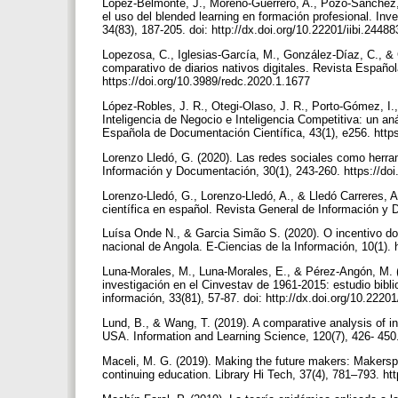
López-Belmonte, J., Moreno-Guerrero, A., Pozo-Sánchez, 
el uso del blended learning en formación profesional. Inve
34(83), 187-205. doi: http://dx.doi.org/10.22201/iibi.24
Lopezosa, C., Iglesias-García, M., González-Díaz, C., & 
comparativo de diarios nativos digitales. Revista Españo
https://doi.org/10.3989/redc.2020.1.1677
López-Robles, J. R., Otegi-Olaso, J. R., Porto-Gómez, I
Inteligencia de Negocio e Inteligencia Competitiva: un aná
Española de Documentación Científica, 43(1), e256. http
Lorenzo Lledó, G. (2020). Las redes sociales como herram
Información y Documentación, 30(1), 243-260. https://do
Lorenzo-Lledó, G., Lorenzo-Lledó, A., & Lledó Carreres, A
científica en español. Revista General de Información y 
Luísa Onde N., & Garcia Simão S. (2020). O incentivo do 
nacional de Angola. E-Ciencias de la Información, 10(1). 
Luna-Morales, M., Luna-Morales, E., & Pérez-Angón, M. (
investigación en el Cinvestav de 1961-2015: estudio bibli
información, 33(81), 57-87. doi: http://dx.doi.org/10.222
Lund, B., & Wang, T. (2019). A comparative analysis of 
USA. Information and Learning Science, 120(7), 426- 450.
Maceli, M. G. (2019). Making the future makers: Makersp
continuing education. Library Hi Tech, 37(4), 781–793. h