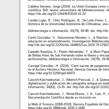
Caldera Serrano, Jorge (2019). La Unión Europea como ca
científica. BiD: textos universitaris de biblioteconomia 
https://dx.doi.org/10.1344/BiD2019.43.24
Candia Luján, R., Ortiz Rodríguez, B., De León Fierro, L.
histórica de la Universidad Autónoma de Chihuahua: una r
bibliotecología e información, 33(79), 83-98. doi: http:/
Cantú González, V., Glasserman Morales, L., & Ramírez 
educación en emprendimiento. Investigación Bibliotecológi
http://dx.doi.org/10.22201/iibi.24488321xe.2019.79.5790
Carpallo Bautista, A., Flores Hernández, Y., & Moro Pajue
de Bellas Artes de San Fernando sobre el librero y encu
archivonomía, bibliotecología e información, 33(78), 29-4
Carvajal González, H. (2019). ’Cient sacras de pargamino
en el Archivo Histórico Nacional. Revista General de Inf
https://doi.org/10.5209/rgid.66975
Cascón-Katchadourian, J., Alberich-Pascual, J., & Quesa
digitalización y publicación de cartografía antigua en med
información, 34(83), 13-35. doi: http://dx.doi.org/10.222
Cascón-Katchadourian, J., Moral-Munoz, J. A., Liao, H., &
Documentación Científica desde su inclusión en
la Web of Science (2008-2018). Revista Española de Docu
https://doi.org/10.3989/redc.2020.3.1690