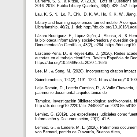
LaPierre, S. S., & Kitzie, V. (2019). “Lots of Questions
2016–2018. Public Library Quarterly, 38(4), 428–452. ht
Lau, K. S. N., Lo, P., Chiu, D. K. W., Ho, K. K. W., Jiang, 
Library and learning experiences turned mobile: A compa
Librarianship, 46(2), 1. doi: http://dx.doi.org/10.1016/j.a
Lázaro-Rodríguez, P., López-Gijón, J., Alonso, S., & He
la biblioteca informativa y social-creadora y cuestión de 
Documentación Científica, 43(2), e264. https://doi.org/1
Lazcano-Peña, D., & Reyes-Lillo, D. (2020). Redes acadé
autorías en el trabajo científico. Revista Española de Do
https://doi.org/10.3989/redc.2020.1.1626
Lee, M., & Song, M. (2020). Incorporating citation impact
Scientometrics, 124(2), 1191–1224. https://doi.org/10.1
Leija Román, D., Loredo Cansino, R., & Valle Chavarria, L.
patrimonio documental arquitectónico de
Tampico. Investigación Bibliotecológica: archivonomía, bib
http://dx.doi.org/10.22201/iibi.24488321xe.2020.85.5818
Lemiez, G. (2019). Los expedientes judiciales como fuente
Información y Documentación, 29(1), 41-6
Lemiez, G., & Endere, M. L. (2020). Patrimonio documenta
von Bernard, partido de Olavarría, Buenos Aires,