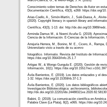
Marco-Cuenca, G., & Merlo-Vega, J. A. (2020).
Conocimiento sobre temas de Derechos de Autor en estu
Documentación Científica, 43(3), e269. https://doi.org/1
Arias-Coello, A., Simón-Martín, J., Sulé-Duesa, A., Alvite
(2020). Copyright literacy in spanish library and inform
Científica, 43(3), 1-13. doi: http://dx.doi.org/10.3989/re
Arminda Damus M., & Noemí Acuña G. (2019). Aproximación
Ciencia de la Información. E-Ciencias de la Información, 
Arrejuría Herrera, M., Bonino, M. E., Cicero, A., Rampa, D.
Universitario visto a través de su acervo
fotográfico. Informatio. Revista del Instituto de Informa
https://doi.org/10.35643/Info.25.1.7
Artigas W., & Wongo Gungula E. (2020). Gestión de revis
Información, 10(1). https://doi.org/10.15517/eci.v10i1.39
Ávila Barrientos, E. (2019). Los datos enlazados y el desc
1-32. https://doi.org/10.15359/rb.37-1.3
Ávila Barrientos, E. (2020). Los datos bibliográficos abi
Investigación Bibliotecológica: archivonomía, bibliotecolo
http://dx.doi.org/10.22201/iibi.24488321xe.2020.82.5813
Babini, D. (2019). La comunicación científica en América 
Palabra Clave (La Plata), 8(2), e065. https://doi.org/10