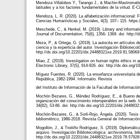
Mendoza Villalobos Y., Tarango J., & Machin-Mastromatte
latitudes y a los factores fundamentales de la virtud. E-C
Mendoza, L. R. (2020). La alfabetización informacional: 
Ciencias Humanísticas y Sociales, 4(3), 107– 115. https:
Meschede, C., & Henkel, M. (2019). Library and informati
Journal of Documentation, 75(6), 1356- 1369. doi: http:/
Meza, P., & Ortega, G. (2019). La autocita en artículos de
ciencia y la experticia del autor. Investigación Biblioteco
http://dx.doi.org/10.22201/iibi.24488321xe.2019.81.5806
Miao, Z. (2019). Investigation on human rights ethics in ar
Electronic Library, 37(5), 914-926. doi: http://dx.doi.org
Míguez Fuentes, R. (2020). La enseñanza universitaria de 
República, 1982-1994. Informatio. Revista
del Instituto de Información de la Facultad de Informació
Mochón Bezares, G., Méndez Rodríguez, E., & Bueno de 
organización del conocimiento interoperables en la web. I
34(82), 53-86. doi: http://dx.doi.org/10.22201/iibi.24488
Mochón-Bezares, G., & Sorli-Rojo, Ángela. (2020). Tesis
bibliométrico, 1986-2018. Revista General de Información
Mogollón, J., & Troitiño Rodríguez, S. (2019). Diplomáti
arquivo. Investigación Bibliotecológica: archivonomía, bib
http://dx.doi.org/10.22201/iibi.24488321xe.2019.78.5792