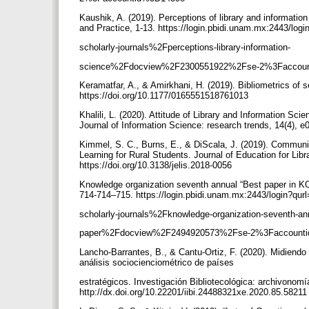
Kaushik, A. (2019). Perceptions of library and information
and Practice, 1-13. https://login.pbidi.unam.mx:2443
scholarly-journals%2Fperceptions-library-information-
science%2Fdocview%2F2300551922%2Fse-2%3Faccou
Keramatfar, A., & Amirkhani, H. (2019). Bibliometrics of s
https://doi.org/10.1177/0165551518761013
Khalili, L. (2020). Attitude of Library and Information Sci
Journal of Information Science: research trends, 14(4),
Kimmel, S. C., Burns, E., & DiScala, J. (2019). Commun
Learning for Rural Students. Journal of Education for Lib
https://doi.org/10.3138/jelis.2018-0056
Knowledge organization seventh annual “Best paper in KO
714-714–715. https://login.pbidi.unam.mx:2443/logi
scholarly-journals%2Fknowledge-organization-seventh-an
paper%2Fdocview%2F2494920573%2Fse-2%3Faccount
Lancho-Barrantes, B., & Cantu-Ortiz, F. (2020). Midiendo l
análisis sociocienciométrico de países
estratégicos. Investigación Bibliotecológica: archivonomía
http://dx.doi.org/10.22201/iibi.24488321xe.2020.85.5821