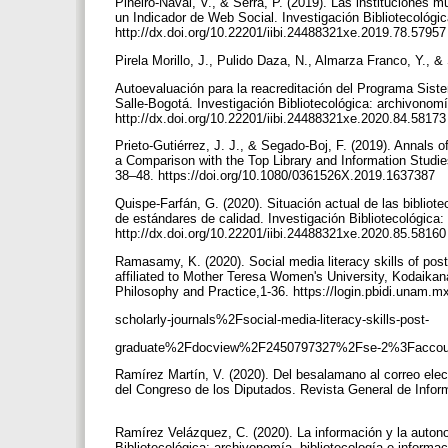
Piñeiro-Naval, V., & Serra, P. (2019). Las instituciones 
un Indicador de Web Social. Investigación Bibliotecológica
http://dx.doi.org/10.22201/iibi.24488321xe.2019.78.5795
Pirela Morillo, J., Pulido Daza, N., Almarza Franco, Y.,
Autoevaluación para la reacreditación del Programa Siste
Salle-Bogotá. Investigación Bibliotecológica: archivonomía
http://dx.doi.org/10.22201/iibi.24488321xe.2020.84.5817
Prieto-Gutiérrez, J. J., & Segado-Boj, F. (2019). Annals o
a Comparison with the Top Library and Information Studies
38–48. https://doi.org/10.1080/0361526X.2019.1637387
Quispe-Farfán, G. (2020). Situación actual de las bibliot
de estándares de calidad. Investigación Bibliotecológica: 
http://dx.doi.org/10.22201/iibi.24488321xe.2020.85.5816
Ramasamy, K. (2020). Social media literacy skills of pos
affiliated to Mother Teresa Women's University, Kodaikana
Philosophy and Practice,1-36. https://login.pbidi.un
scholarly-journals%2Fsocial-media-literacy-skills-post-
graduate%2Fdocview%2F2450797327%2Fse-2%3Facco
Ramírez Martín, V. (2020). Del besalamano al correo elec
del Congreso de los Diputados. Revista General de Inform
Ramírez Velázquez, C. (2020). La información y la auton
Bibliotecológica: archivonomía, bibliotecología e informac