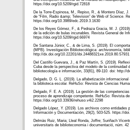
https://doi.org/10.5209/rgid.72818
De la Torre-Espinosa, M., Repiso, R., & Montero Díaz, J.
de “Film, Radio &amp; Television” de Web of Science. Re
https://doi.org/10.3989/edc.2019.3.1630
De los Reyes Gómez, F., & Pedraza Gracia, M. J. (2019).
de la edición de bulas incunables. Revista General de In
https://doi.org/10.5209/rgid.66974
De Santana Júnior, C., & de Lima, S. (2019). El comport
(MPB). Investigación Bibliotecológica: archivonomía, bibli
http://dx.doi.org/10.22201/iibi.24488321xe.2019.80.5793
Del Castillo Guevara, J., & Paz Martín, S. (2019). Refle
Cuba desde la perspectiva del modelo de la continuidad d
bibliotecología e información, 33(81), 89-110. doi: http:
Delgado, D. G. L. (2019). La alfabetización informacional 
la biblioteca escolar. ReHuSo: Revista de Ciencias Human
Delgado, F. E. A. (2019). La gestión de las competencia
proceso de aprendizaje competente. ReHuSo: Revista de 
https://doi.org/10.33936/rehuso.v4i2.2298
Delgado López, Y. (2019). Los archivos como entidades p
Información y Documentación, 29(2), 503-525. https://do
Delmàs Ruiz, Maria; Lleal Ronda, Joffre; Suriñach Vicente
universitaris de biblioteconomia i documentació, núm. 42 