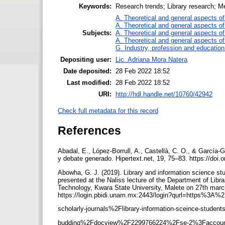
Keywords:
Research trends; Library research; M
A. Theoretical and general aspects of 
A. Theoretical and general aspects of 
Subjects:
A. Theoretical and general aspects of 
A. Theoretical and general aspects of 
G. Industry, profession and education
Depositing user:
Lic. Adriana Mora Natera
Date deposited:
28 Feb 2022 18:52
Last modified:
28 Feb 2022 18:52
URI:
http://hdl.handle.net/10760/42942
Check full metadata for this record
References
Abadal, E., López-Borrull, A., Castellà, C. O., & García-G
y debate generado. Hipertext.net, 19, 75–83. https://doi.
Abowha, G. J. (2019). Library and information science stud
presented at the Naliss lecture of the Department of Lib
Technology, Kwara State University, Malete on 27th march
https://login.pbidi.unam.mx:2443/login?qurl=https%
scholarly-journals%2Flibrary-information-sceince-student
budding%2Fdocview%2F2299766224%2Fse-2%3Faccou