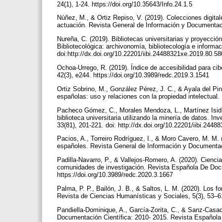
24(1), 1-24. https://doi.org/10.35643/Info.24.1.5
Núñez, M., & Ortiz Repiso, V. (2019). Colecciones digital
actuación. Revista General de Información y Documentaci
Nureña, C. (2019). Bibliotecas universitarias y proyecció
Bibliotecológica: archivonomía, bibliotecología e informac
doi:http://dx.doi.org/10.22201/iibi.24488321xe.2019.80.5
Ochoa-Urrego, R. (2019). Índice de accesibilidad para c
42(3), e244. https://doi.org/10.3989/redc.2019.3.1541
Ortiz Sobrino, M., González Pérez, J. C., & Ayala del Pin
españolas: uso y relaciones con la propiedad intelectual
Pacheco Gómez, C., Morales Mendoza, L., Martínez Isidro
biblioteca universitaria utilizando la minería de datos. In
33(81), 201-221. doi: http://dx.doi.org/10.22201/iibi.24
Pacios, A., Torreiro Rodríguez, I., & Moro Cavero, M. M. 
españoles. Revista General de Información y Documentaci
Padilla-Navarro, P., & Vallejos-Romero, A. (2020). Ciencia
comunidades de investigación. Revista Española De Docu
https://doi.org/10.3989/redc.2020.3.1667
Palma, P. P., Bailón, J. B., & Saltos, L. M. (2020). Los f
Revista de Ciencias Humanísticas y Sociales, 5(3), 53–6
Pandiella-Dominique, A., García-Zorita, C., & Sanz-Casado
Documentación Científica: 2010- 2015. Revista Española 