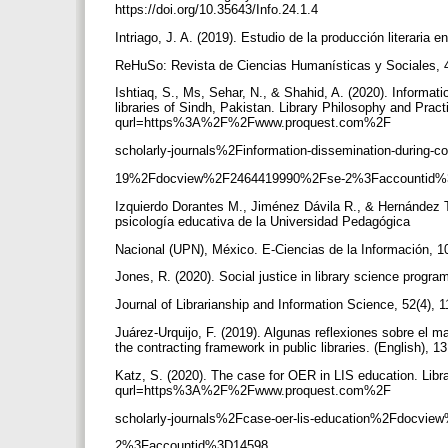
https://doi.org/10.35643/Info.24.1.4
Intriago, J. A. (2019). Estudio de la producción literaria
ReHuSo: Revista de Ciencias Humanísticas y Sociales, 4(
Ishtiaq, S., Ms, Sehar, N., & Shahid, A. (2020). Informat
libraries of Sindh, Pakistan. Library Philosophy and Pract
qurl=https%3A%2F%2Fwww.proquest.com%2F
scholarly-journals%2Finformation-dissemination-during-c
19%2Fdocview%2F2464419990%2Fse-2%3Faccountid
Izquierdo Dorantes M., Jiménez Dávila R., & Hernández T
psicología educativa de la Universidad Pedagógica
Nacional (UPN), México. E-Ciencias de la Información, 10
Jones, R. (2020). Social justice in library science progr
Journal of Librarianship and Information Science, 52(4),
Juárez-Urquijo, F. (2019). Algunas reflexiones sobre el m
the contracting framework in public libraries. (English), 
Katz, S. (2020). The case for OER in LIS education. Libra
qurl=https%3A%2F%2Fwww.proquest.com%2F
scholarly-journals%2Fcase-oer-lis-education%2Fdocv
2%3Faccountid%3D14598