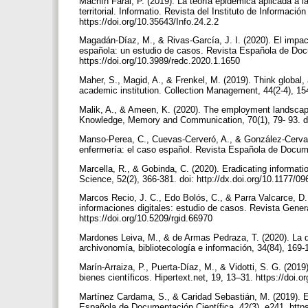
Machín Faral, P. (2019). La teoría epidémica aplicada a 
territorial. Informatio. Revista del Instituto de Informac
https://doi.org/10.35643/Info.24.2.2
Magadán-Díaz, M., & Rivas-García, J. I. (2020). El impacto
española: un estudio de casos. Revista Española de Docu
https://doi.org/10.3989/redc.2020.1.1650
Maher, S., Magid, A., & Frenkel, M. (2019). Think global,
academic institution. Collection Management, 44(2-4), 1
Malik, A., & Ameen, K. (2020). The employment landscap
Knowledge, Memory and Communication, 70(1), 79- 93. d
Manso-Perea, C., Cuevas-Cerveró, A., & González-Cervan
enfermería: el caso español. Revista Española de Documen
Marcella, R., & Gobinda, C. (2020). Eradicating informati
Science, 52(2), 366-381. doi: http://dx.doi.org/10.1177
Marcos Recio, J. C., Edo Bolós, C., & Parra Valcarce, D. 
informaciones digitales: estudio de casos. Revista Gene
https://doi.org/10.5209/rgid.66970
Mardones Leiva, M., & de Armas Pedraza, T. (2020). La des
archivonomía, bibliotecología e información, 34(84), 169-
Marín-Arraiza, P., Puerta-Díaz, M., & Vidotti, S. G. (201
bienes científicos. Hipertext.net, 19, 13–31. https://doi.
Martínez Cardama, S., & Caridad Sebastián, M. (2019). E
Española de Documentación Científica, 42(3), e241. http