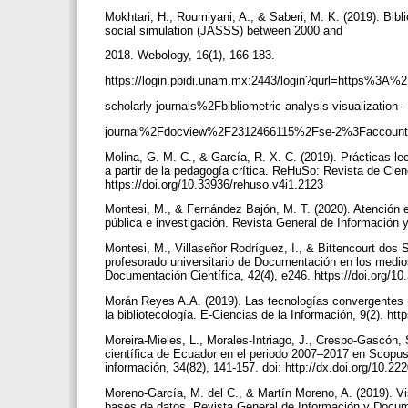
Mokhtari, H., Roumiyani, A., & Saberi, M. K. (2019). Biblio
social simulation (JASSS) between 2000 and
2018. Webology, 16(1), 166-183.
https://login.pbidi.unam.mx:2443/login?qurl=https%
scholarly-journals%2Fbibliometric-analysis-visualization-
journal%2Fdocview%2F2312466115%2Fse-2%3Faccoun
Molina, G. M. C., & García, R. X. C. (2019). Prácticas le
a partir de la pedagogía crítica. ReHuSo: Revista de Cie
https://doi.org/10.33936/rehuso.v4i1.2123
Montesi, M., & Fernández Bajón, M. T. (2020). Atención en
pública e investigación. Revista General de Información 
Montesi, M., Villaseñor Rodríguez, I., & Bittencourt dos Sa
profesorado universitario de Documentación en los medio
Documentación Científica, 42(4), e246. https://doi.org/1
Morán Reyes A.A. (2019). Las tecnologías convergentes (n
la bibliotecología. E-Ciencias de la Información, 9(2). ht
Moreira-Mieles, L., Morales-Intriago, J., Crespo-Gascón, 
científica de Ecuador en el periodo 2007–2017 en Scopus.
información, 34(82), 141-157. doi: http://dx.doi.org/10.
Moreno-García, M. del C., & Martín Moreno, A. (2019). Vi
bases de datos. Revista General de Información y Docume