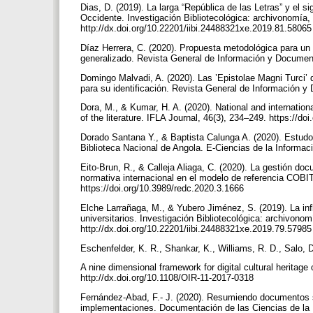
Dias, D. (2019). La larga “República de las Letras” y el sig
Occidente. Investigación Bibliotecológica: archivonomía, b
http://dx.doi.org/10.22201/iibi.24488321xe.2019.81.5806
Díaz Herrera, C. (2020). Propuesta metodológica para u
generalizado. Revista General de Información y Documenta
Domingo Malvadi, A. (2020). Las ’Epistolae Magni Turci’
para su identificación. Revista General de Información y
Dora, M., & Kumar, H. A. (2020). National and internation
of the literature. IFLA Journal, 46(3), 234–249. https://
Dorado Santana Y., & Baptista Calunga A. (2020). Estudo
Biblioteca Nacional de Angola. E-Ciencias de la Informaci
Eito-Brun, R., & Calleja Aliaga, C. (2020). La gestión do
normativa internacional en el modelo de referencia COBI
https://doi.org/10.3989/redc.2020.3.1666
Elche Larrañaga, M., & Yubero Jiménez, S. (2019). La infl
universitarios. Investigación Bibliotecológica: archivonomí
http://dx.doi.org/10.22201/iibi.24488321xe.2019.79.5798
Eschenfelder, K. R., Shankar, K., Williams, R. D., Salo,
A nine dimensional framework for digital cultural heritage 
http://dx.doi.org/10.1108/OIR-11-2017-0318
Fernández-Abad, F.- J. (2020). Resumiendo documentos s
implementaciones. Documentación de las Ciencias de la I