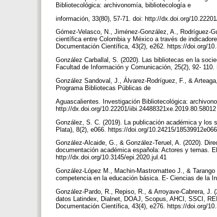
Bibliotecológica: archivonomía, bibliotecología e
información, 33(80), 57-71. doi: http://dx.doi.org/10.222
Gómez-Velasco, N., Jiménez-González, A., Rodríguez-Guti
científica entre Colombia y México a través de indicadore
Documentación Científica, 43(2), e262. https://doi.org/1
González Carballal, S. (2020). Las bibliotecas en la soci
Facultad de Información y Comunicación, 25(2), 92- 110. 
González Sandoval, J., Álvarez-Rodríguez, F., & Arteaga,
Programa Bibliotecas Públicas de
Aguascalientes. Investigación Bibliotecológica: archivono
http://dx.doi.org/10.22201/iibi.24488321xe.2019.80.5801
González, S. C. (2019). La publicación académica y los 
Plata), 8(2), e066. https://doi.org/10.24215/18539912e06
González-Alcaide, G., & González-Teruel, A. (2020). Direc
documentación académica española: Actores y temas. El P
http://dx.doi.org/10.3145/epi.2020.jul.41
González-López M., Machin-Mastromatteo J., & Tarango J.
competencia en la educación básica. E- Ciencias de la In
González-Pardo, R., Repiso, R., & Arroyave-Cabrera, J. 
datos Latindex, Dialnet, DOAJ, Scopus, AHCI, SSCI, RE
Documentación Científica, 43(4), e276. https://doi.org/1