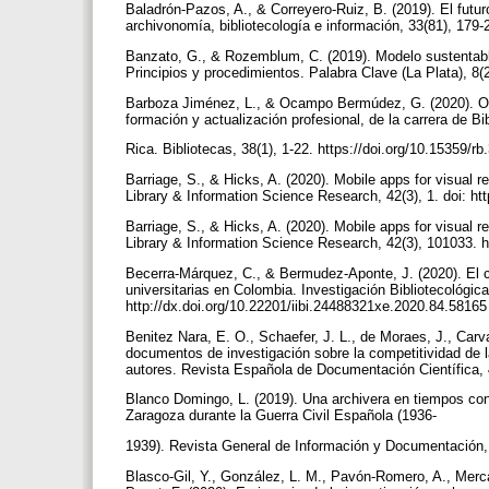
Baladrón-Pazos, A., & Correyero-Ruiz, B. (2019). El futuro
archivonomía, bibliotecología e información, 33(81), 179-
Banzato, G., & Rozemblum, C. (2019). Modelo sustentable
Principios y procedimientos. Palabra Clave (La Plata), 8
Barboza Jiménez, L., & Ocampo Bermúdez, G. (2020). Op
formación y actualización profesional, de la carrera de 
Rica. Bibliotecas, 38(1), 1-22. https://doi.org/10.15359/rb
Barriage, S., & Hicks, A. (2020). Mobile apps for visual 
Library & Information Science Research, 42(3), 1. doi: htt
Barriage, S., & Hicks, A. (2020). Mobile apps for visual 
Library & Information Science Research, 42(3), 101033. ht
Becerra-Márquez, C., & Bermudez-Aponte, J. (2020). El clim
universitarias en Colombia. Investigación Bibliotecológica
http://dx.doi.org/10.22201/iibi.24488321xe.2020.84.5816
Benitez Nara, E. O., Schaefer, J. L., de Moraes, J., Carva
documentos de investigación sobre la competitividad de
autores. Revista Española de Documentación Científica, 
Blanco Domingo, L. (2019). Una archivera en tiempos conv
Zaragoza durante la Guerra Civil Española (1936-
1939). Revista General de Información y Documentación, 2
Blasco-Gil, Y., González, L. M., Pavón-Romero, A., Merc