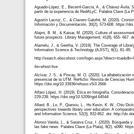
Aguado-López, E., Becerril-García, A., & Chávez-Ávila, S
partir de la experiencia de RedALyC. Palabra Clave (La P
Agustín Lacruz, C., & Clavero Galofré, M. (2020). Cronist
Información y Documentación, 30(2), 573-608. https://do
Alajmi, B. M., & Kaisar, M. (2020). Culture of assessment 
future prospects. Library Management, 41(8), 655- 667. d
Alamelu, J., & Geetha, V. (2019). The Coverage of Librar
Information Science & Technology (AJIST), 9(1), 81–85.
http://search.ebscohost.com/login.aspx?direct=true&
ite=ehost-live
Alcívar, J. S., & Pincay, M. O. (2020). La alfabetización
presencial de la UTM. ReHuSo: Revista de Ciencias Huma
https://doi.org/10.33936/rehuso.v5i3.2666
Alfaro López, H. (2019). Ética en fotografía. Considerac
229-239. https://doi.org/10.5209/rgid.64544
Allard, B., Lo, P., Qianxiu, L., Ho Kevin, K. W., Chiu Dick
perspectives towards library user education: A comparative
and Information Science, 52(3), 832-852. doi: http://dx
Alonso Varela, L., & Saraiva Cruz, I. (2020). Búsqueda 
las fake news. Palabra Clave (La Plata), 9(2), e090. htt