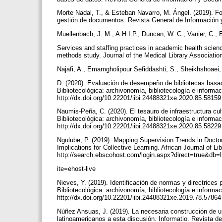
Morte Nadal, T., & Esteban Navarro, M. Ángel. (2019). F
gestión de documentos. Revista General de Información y
Muellenbach, J. M., A.H.I.P., Duncan, W. C., Vanier, C., 
Services and staffing practices in academic health scien
methods study. Journal of the Medical Library Association
Najafi, A., Emamgholipour Sefiddashti, S., Sheikhshoaei
D. (2020). Evaluación de desempeño de bibliotecas basa
Bibliotecológica: archivonomía, bibliotecología e informac
http://dx.doi.org/10.22201/iibi.24488321xe.2020.85.5815
Naumis-Peña, C. (2020). El tesauro de infraestructura cult
Bibliotecológica: archivonomía, bibliotecología e informac
http://dx.doi.org/10.22201/iibi.24488321xe.2020.85.5822
Ngulube, P. (2019). Mapping Supervision Trends in Doctor
Implications for Collective Learning. African Journal of L
http://search.ebscohost.com/login.aspx?direct=true&
ite=ehost-live
Nieves, Y. (2019). Identificación de normas y directrices 
Bibliotecológica: archivonomía, bibliotecología e informac
http://dx.doi.org/10.22201/iibi.24488321xe.2019.78.5786
Núñez Ansuas, J. (2019). La necesaria construcción de un
latinoamericanos a esta discusión. Informatio. Revista d