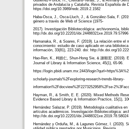
Gutiérrez-Ponce, H., Creixans-Tenas, J., & Arimany-Serra
privados de Andalucía y Cataluña. Revista Española de D
https://doi.org/10.3989/redc.2019.2.1582
Haba-Osca, J., Osca-Lluch, J., & González-Sala, F. (2019
género a través de Web of Science (1975-
2017). Investigación Bibliotecológica: archivonomía, bibli
http://dx.doi.org/10.22201/iibi.24488321xe.2019.79.5799
Hamanaka, R., & Soares, F. (2019). La relación entre el 
conocimiento: estudio de caso aplicado en una biblioteca d
información, 33(81), 223-240. doi: http://dx.doi.org/10.
Hao-Ren, K., 柯皓仁, Shun-Hong Sie, & 謝順宏. (2019). Explor
Journal of Library & Information Science, 45(1), 65-96.
https://login.pbidi.unam.mx:2443/login?qurl=https%
scholarly-journals%2Fexploring-research-trends-library-
information%2Fdocview%2F2273252958%2Fse-2%3Fac
Hayman, R., & Smith, E. E. (2020). Mixed Methods Resea
Evidence Based Library & Information Practice, 15(1), 10
Hernández Salazar, P. (2019). Metodología cualitativa en b
artículos académicos. Investigación Bibliotecológica: arc
http://dx.doi.org/10.22201/iibi.24488321xe.2019.78.5802
Hernández y Orduña, M., & Lagunes Gómez, I. (2020). Si
utilidad pública prestados por Municipios. Revista