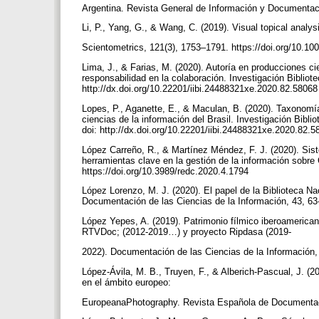
Argentina. Revista General de Información y Documentació
Li, P., Yang, G., & Wang, C. (2019). Visual topical analys
Scientometrics, 121(3), 1753–1791. https://doi.org/10.1
Lima, J., & Farias, M. (2020). Autoría en producciones cien
responsabilidad en la colaboración. Investigación Bibliote
http://dx.doi.org/10.22201/iibi.24488321xe.2020.82.5806
Lopes, P., Aganette, E., & Maculan, B. (2020). Taxonomí
ciencias de la información del Brasil. Investigación Bibli
doi: http://dx.doi.org/10.22201/iibi.24488321xe.2020.82.
López Carreño, R., & Martínez Méndez, F. J. (2020). Si
herramientas clave en la gestión de la información sobr
https://doi.org/10.3989/redc.2020.4.1794
López Lorenzo, M. J. (2020). El papel de la Biblioteca Na
Documentación de las Ciencias de la Información, 43, 63-
López Yepes, A. (2019). Patrimonio fílmico iberoamerica
RTVDoc; (2012-2019…) y proyecto Ripdasa (2019-
2022). Documentación de las Ciencias de la Información, 
López-Ávila, M. B., Truyen, F., & Alberich-Pascual, J. (20
en el ámbito europeo:
EuropeanaPhotography. Revista Española de Documentació