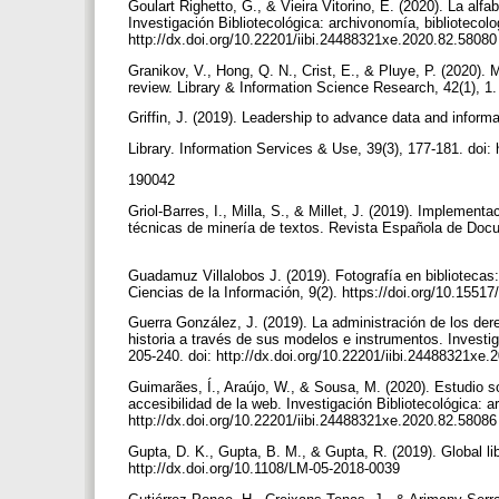
Goulart Righetto, G., & Vieira Vitorino, E. (2020). La al
Investigación Bibliotecológica: archivonomía, bibliotecolo
http://dx.doi.org/10.22201/iibi.24488321xe.2020.82.5808
Granikov, V., Hong, Q. N., Crist, E., & Pluye, P. (2020).
review. Library & Information Science Research, 42(1), 1. 
Griffin, J. (2019). Leadership to advance data and inform
Library. Information Services & Use, 39(3), 177-181. doi: 
190042
Griol-Barres, I., Milla, S., & Millet, J. (2019). Implemen
técnicas de minería de textos. Revista Española de Docum
Guadamuz Villalobos J. (2019). Fotografía en bibliotecas:
Ciencias de la Información, 9(2). https://doi.org/10.1551
Guerra González, J. (2019). La administración de los de
historia a través de sus modelos e instrumentos. Investig
205-240. doi: http://dx.doi.org/10.22201/iibi.24488321xe
Guimarães, Í., Araújo, W., & Sousa, M. (2020). Estudio s
accesibilidad de la web. Investigación Bibliotecológica: a
http://dx.doi.org/10.22201/iibi.24488321xe.2020.82.5808
Gupta, D. K., Gupta, B. M., & Gupta, R. (2019). Global li
http://dx.doi.org/10.1108/LM-05-2018-0039