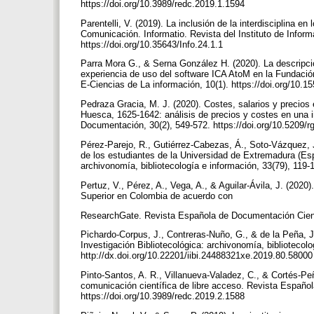
https://doi.org/10.3989/redc.2019.1.1594
Parentelli, V. (2019). La inclusión de la interdisciplina e
Comunicación. Informatio. Revista del Instituto de Infor
https://doi.org/10.35643/Info.24.1.1
Parra Mora G., & Serna González H. (2020). La descripc
experiencia de uso del software ICA AtoM en la Fundaci
E-Ciencias de La información, 10(1). https://doi.org/10.
Pedraza Gracia, M. J. (2020). Costes, salarios y precios
Huesca, 1625-1642: análisis de precios y costes en una i
Documentación, 30(2), 549-572. https://doi.org/10.5209/
Pérez-Parejo, R., Gutiérrez-Cabezas, Á., Soto-Vázquez, J.
de los estudiantes de la Universidad de Extremadura (Esp
archivonomía, bibliotecología e información, 33(79), 119-
Pertuz, V., Pérez, A., Vega, A., & Aguilar-Ávila, J. (2020
Superior en Colombia de acuerdo con
ResearchGate. Revista Española de Documentación Científ
Pichardo-Corpus, J., Contreras-Nuño, G., & de la Peña, J.
Investigación Bibliotecológica: archivonomía, bibliotecolo
http://dx.doi.org/10.22201/iibi.24488321xe.2019.80.5800
Pinto-Santos, A. R., Villanueva-Valadez, C., & Cortés-Peñ
comunicación científica de libre acceso. Revista Español
https://doi.org/10.3989/redc.2019.2.1588