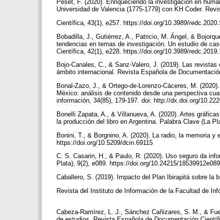
Peset, F. (2020). Enriqueciendo la investigación en huma
Universidad de Valencia (1775-1779) con KH Coder. Rev
Científica, 43(1), e257. https://doi.org/10.3989/redc.202
Bobadilla, J., Gutiérrez, A., Patricio, M. Ángel, & Bojorqu
tendencias en temas de investigación. Un estudio de caso
Científica, 42(1), e228. https://doi.org/10.3989/redc.201
Bojo-Canales, C., & Sanz-Valero, J. (2019). Las revistas d
ámbito internacional. Revista Española de Documentación 
Bonal-Zazo, J., & Ortego-de-Lorenzo-Cáceres, M. (2020)
México: análisis de contenido desde una perspectiva cuant
información, 34(85), 179-197. doi: http://dx.doi.org/10.
Bonelli Zapata, A., & Villanueva, A. (2020). Artes gráficas
la producción del libro en Argentina. Palabra Clave (La P
Bonini, T., & Borgnino, A. (2020). La radio, la memoria y 
https://doi.org/10.5209/dcin.69115
C. S. Casarin, H., & Paulo, R. (2020). Uso seguro da i
Plata), 9(2), e089. https://doi.org/10.24215/18539912e08
Caballero, S. (2019). Impacto del Plan Ibirapitá sobre la 
Revista del Instituto de Información de la Facultad de In
Cabeza-Ramírez, L. J., Sánchez Cañizares, S. M., & Fuent
de estudios. Revista Española de Documentación Científi