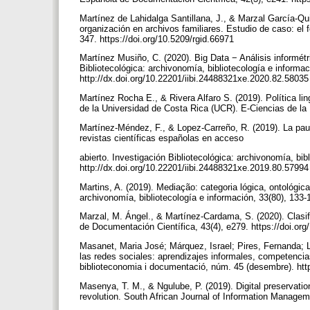
Martínez de Lahidalga Santillana, J., & Marzal García-Qu
organización en archivos familiares. Estudio de caso: el
347. https://doi.org/10.5209/rgid.66971
Martínez Musiño, C. (2020). Big Data − Análisis inform
Bibliotecológica: archivonomía, bibliotecología e informac
http://dx.doi.org/10.22201/iibi.24488321xe.2020.82.5803
Martínez Rocha E., & Rivera Alfaro S. (2019). Política lin
de la Universidad de Costa Rica (UCR). E-Ciencias de la 
Martínez-Méndez, F., & Lopez-Carreño, R. (2019). La paul
revistas científicas españolas en acceso
abierto. Investigación Bibliotecológica: archivonomía, bibl
http://dx.doi.org/10.22201/iibi.24488321xe.2019.80.5799
Martins, A. (2019). Mediação: categoria lógica, ontológic
archivonomía, bibliotecología e información, 33(80), 133-
Marzal, M. Ángel., & Martínez-Cardama, S. (2020). Clasif
de Documentación Científica, 43(4), e279. https://doi.or
Masanet, Maria José; Márquez, Israel; Pires, Fernanda; 
las redes sociales: aprendizajes informales, competencias
biblioteconomia i documentació, núm. 45 (desembre). htt
Masenya, T. M., & Ngulube, P. (2019). Digital preservation
revolution. South African Journal of Information Manageme