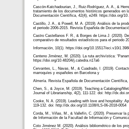
Cascón-Katchadourian, J., Ruiz-Rodríguez, A. A., & Herrer
tratamiento de los documentos históricos generados en l
Documentación Científica, 42(4), e249. https://doi.org/1
Castillo, J. A., & Powell, M. A. (2019). Análisis de la pr
el periodo 2006-2015. Revista Española de Documentación
Castro Castellanos F. R., & Borges de Lima J. (2020). De
comparativo de resultados estadísticos para el periodo 
Información, 10(1). https://doi.org/10.15517/eci.v10i1.39
Centeno Jiménez, M. (2020). La ruta archivística: “Panam
https://doi.org/10.48204/j.catedra.n17a6
Cervantes, L., Navas, M., & Cuadrado, I. (2019). Contacto
marroquíes y españoles en Barcelona y
Almería. Revista Española de Documentación Científica, 
Chen, S., & Joyce, M. (2019). Teaching a Cataloging/Meta
Journal of Librarianship, 4(2), 111-122. doi: http://dx.doi
Cooke, N. A. (2019). Leading with love and hospitality: A
119-132. doi: http://dx.doi.org/10.1108/ILS-06-2018-0054
Corda, M., Viñas, M., & Vallefín, C. (2020). Preservar la p
de Información de la Facultad de Información y Comunicac
Coto Jiménez M. (2020). Análisis bibliométrico de los pro