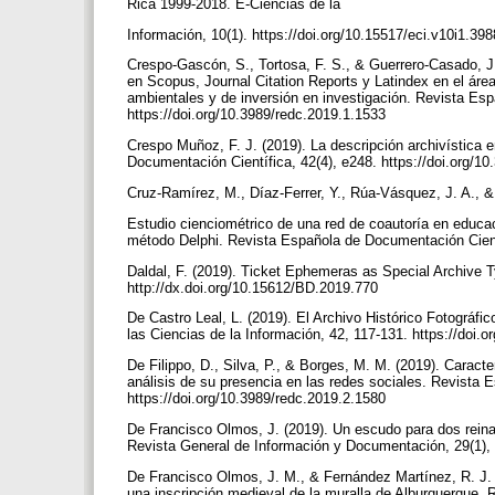
Rica 1999-2018. E-Ciencias de la
Información, 10(1). https://doi.org/10.15517/eci.v10i1.39
Crespo-Gascón, S., Tortosa, F. S., & Guerrero-Casado, J.
en Scopus, Journal Citation Reports y Latindex en el áre
ambientales y de inversión en investigación. Revista Esp
https://doi.org/10.3989/redc.2019.1.1533
Crespo Muñoz, F. J. (2019). La descripción archivística 
Documentación Científica, 42(4), e248. https://doi.org/1
Cruz-Ramírez, M., Díaz-Ferrer, Y., Rúa-Vásquez, J. A., 
Estudio cienciométrico de una red de coautoría en educa
método Delphi. Revista Española de Documentación Cientí
Daldal, F. (2019). Ticket Ephemeras as Special Archive Ty
http://dx.doi.org/10.15612/BD.2019.770
De Castro Leal, L. (2019). El Archivo Histórico Fotográf
las Ciencias de la Información, 42, 117-131. https://doi.
De Filippo, D., Silva, P., & Borges, M. M. (2019). Carac
análisis de su presencia en las redes sociales. Revista 
https://doi.org/10.3989/redc.2019.2.1580
De Francisco Olmos, J. (2019). Un escudo para dos reina
Revista General de Información y Documentación, 29(1), 
De Francisco Olmos, J. M., & Fernández Martínez, R. J. (
una inscripción medieval de la muralla de Alburquerque.