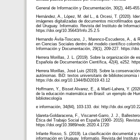
General de Información y Documentación, 30(2), 445-455.
Hernández, A., López, M. del L., & Orcesi, T. (2020). Iden
imágenes digitalizadas de documentos microfilmados que i
del Uruguay. Informatio. Revista del Instituto de Informa
https://doi.org/10.35643/Info.25.2.5
Hernando Ávila-Toscano, J., Marenco-Escuderos, A., & Ro
en Ciencias Sociales dentro del modelo científico colom
Información y Documentación, 29(1), 209-227. https://do
Herrera Morillas, J. L. (2019). Sobre la organización de 
Española de Documentación Científica, 42(4), e252. http
Herrera Morillas, José Luis (2019). Sobre la conservación
autónomas. BiD: textos universitaris de biblioteconomia
https://dx.doi.org/10.1344/BiD2019.43.12
Hoffmann, Y., Bisset Alvarez, E., & Martí-Lahera, Y. (202
de la educación matemática en Brasil: un ejemplo de Hum
bibliotecología
e información, 34(84), 103-133. doi: http://dx.doi.org/1
Idareta-Goldaracena, F., Viscarret-Garro, J. J., Ballester
Ética del Trabajo Social en España (1900- 2015). Revist
https://doi.org/10.3989/redc.2020.4.1720
Infante Rosso, S. (2019). La clasificación documental y 
información en Uruguay. Informatio. Revista del Instituto