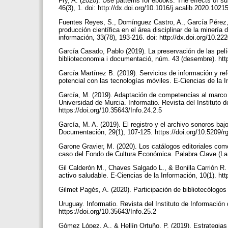
Fry, A. (2020). Use patterns for ebooks: The effects of su
46(3), 1. doi: http://dx.doi.org/10.1016/j.acalib.2020.102
Fuentes Reyes, S., Domínguez Castro, A., García Pérez, 
producción científica en el área disciplinar de la minería
información, 33(78), 193-216. doi: http://dx.doi.org/10.
García Casado, Pablo (2019). La preservación de las pelíc
biblioteconomia i documentació, núm. 43 (desembre). htt
García Martínez B. (2019). Servicios de información y ref
potencial con las tecnologías móviles. E-Ciencias de la I
García, M. (2019). Adaptación de competencias al marco
Universidad de Murcia. Informatio. Revista del Instituto 
https://doi.org/10.35643/Info.24.2.5
García, M. A. (2019). El registro y el archivo sonoros ba
Documentación, 29(1), 107-125. https://doi.org/10.5209/
Garone Gravier, M. (2020). Los catálogos editoriales como f
caso del Fondo de Cultura Económica. Palabra Clave (La P
Gil Calderón M., Chaves Salgado L., & Bonilla Carrión R.
activo saludable. E-Ciencias de la Información, 10(1). ht
Gilmet Pagés, A. (2020). Participación de bibliotecólogos 
Uruguay. Informatio. Revista del Instituto de Información
https://doi.org/10.35643/Info.25.2
Gómez López, A., & Hellín Ortuño, P. (2019). Estrategias 