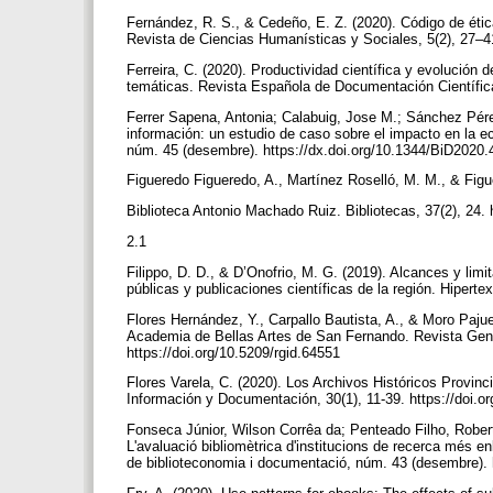
Fernández, R. S., & Cedeño, E. Z. (2020). Código de étic
Revista de Ciencias Humanísticas y Sociales, 5(2), 27–4
Ferreira, C. (2020). Productividad científica y evolución 
temáticas. Revista Española de Documentación Científica
Ferrer Sapena, Antonia; Calabuig, Jose M.; Sánchez Pérez
información: un estudio de caso sobre el impacto en la ec
núm. 45 (desembre). https://dx.doi.org/10.1344/BiD2020
Figueredo Figueredo, A., Martínez Roselló, M. M., & Fig
Biblioteca Antonio Machado Ruiz. Bibliotecas, 37(2), 24. 
2.1
Filippo, D. D., & D’Onofrio, M. G. (2019). Alcances y limit
públicas y publicaciones científicas de la región. Hiperte
Flores Hernández, Y., Carpallo Bautista, A., & Moro Pajue
Academia de Bellas Artes de San Fernando. Revista Gene
https://doi.org/10.5209/rgid.64551
Flores Varela, C. (2020). Los Archivos Históricos Provin
Información y Documentación, 30(1), 11-39. https://doi.o
Fonseca Júnior, Wilson Corrêa da; Penteado Filho, Rober
L'avaluació bibliomètrica d'institucions de recerca més en
de biblioteconomia i documentació, núm. 43 (desembre). 