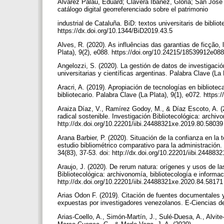
Álvarez Palau, Eduard; Clavera Ibáñez, Glòria; San José P
catálogo digital georreferenciado sobre el patrimonio
industrial de Cataluña. BiD: textos universitaris de bibl
https://dx.doi.org/10.1344/BiD2019.43.5
Alves, R. (2020). As influências das garantias de ficção, l
Plata), 9(2), e088. https://doi.org/10.24215/18539912e08
Angelozzi, S. (2020). La gestión de datos de investigación
universitarias y científicas argentinas. Palabra Clave (L
Aracri, A. (2019). Apropiación de tecnologías en bibliote
bibliotecario. Palabra Clave (La Plata), 9(1), e072. http
Araiza Díaz, V., Ramírez Godoy, M., & Díaz Escoto, A. (2
radical sostenible. Investigación Bibliotecológica: archiv
http://dx.doi.org/10.22201/iibi.24488321xe.2019.80.5803
Arana Barbier, P. (2020). Situación de la confianza en l
estudio bibliométrico comparativo para la administración. 
34(83), 37-53. doi: http://dx.doi.org/10.22201/iibi.24488
Araujo, J. (2020). De rerum natura: orígenes y usos de las
Bibliotecológica: archivonomía, bibliotecología e informac
http://dx.doi.org/10.22201/iibi.24488321xe.2020.84.5817
Arias Odon F. (2019). Citación de fuentes documentales y
expuestas por investigadores venezolanos. E-Ciencias de 
Arias-Coello, A., Simón-Martín, J., Sulé-Duesa, A., Alvit