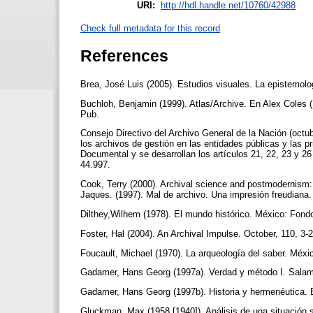
URI:
http://hdl.handle.net/10760/42988
Check full metadata for this record
References
Brea, José Luis (2005). Estudios visuales. La epistemologí
Buchloh, Benjamin (1999). Atlas/Archive. En Alex Coles (
Pub.
Consejo Directivo del Archivo General de la Nación (octubr
los archivos de gestión en las entidades públicas y las p
Documental y se desarrollan los artículos 21, 22, 23 y 2
44.997.
Cook, Terry (2000). Archival science and postmodernism: n
Jaques. (1997). Mal de archivo. Una impresión freudiana
Dilthey,Wilhem (1978). El mundo histórico. México: Fon
Foster, Hal (2004). An Archival Impulse. October, 110, 3
Foucault, Michael (1970). La arqueología del saber. Méxi
Gadamer, Hans Georg (1997a). Verdad y método I. Sal
Gadamer, Hans Georg (1997b). Historia y hermenéutica. 
Gluckman, Max (1958 [1940]). Análisis de una situación 