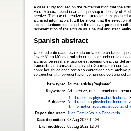
A case study focused on the reinterpretation that the art
Viera Múnera, found in an antique shop in the city of Mede
archive. The use of creative art strategies is highlighted
archived information. It will be shown that the selection, 
social situations contained in the archive, promote a diff
representation of the archive as a neutral and static entit
Spanish abstract
Un estudio de caso focalizado en la reinterpretación que 
Javier Viera Múnera, hallado en un anticuario en la ciudad
archivo. Se resalta el uso de estrategias creativas del ar
transmitir la información archivada. Se mostrará que las t
sobre las situaciones sociales contenidas en el archivo pr
se cuestiona la representación común que se tiene del ar
Item type:
Journal article (Paginated)
Keywords:
Art, archive, artistic practices, memo
D. Libraries as physical collections.
Subjects:
D. Libraries as physical collections.
H. Information sources, supports, ch
Depositing user:
Juan Camilo Vallejo Echavarria
Date deposited:
08 Aug 2022 12:04
Last modified:
08 Aug 2022 12:04