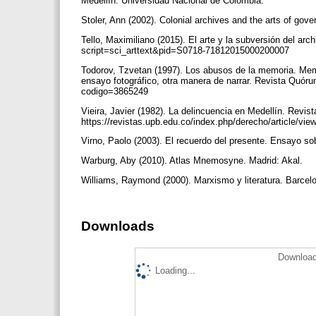
Medellín: Universidad Nacional de Colombia.
Stoler, Ann (2002). Colonial archives and the arts of gov
Tello, Maximiliano (2015). El arte y la subversión del archi
script=sci_arttext&pid=S0718-71812015000200007
Todorov, Tzvetan (1997). Los abusos de la memoria. Memo
ensayo fotográfico, otra manera de narrar. Revista Quórum 
codigo=3865249
Vieira, Javier (1982). La delincuencia en Medellín. Revis
https://revistas.upb.edu.co/index.php/derecho/article/vi
Virno, Paolo (2003). El recuerdo del presente. Ensayo so
Warburg, Aby (2010). Atlas Mnemosyne. Madrid: Akal.
Williams, Raymond (2000). Marxismo y literatura. Barcel
Downloads
Download
Loading...