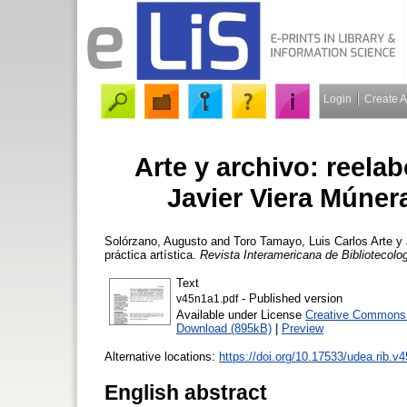
Login
Create 
Arte y archivo: reela
Javier Viera Múnera
Solórzano, Augusto
and
Toro Tamayo, Luis Carlos
Arte y 
práctica artística.
Revista Interamericana de Bibliotecolo
Text
- Published version
v45n1a1.pdf
Available under License
Creative Commons A
Download (895kB)
|
Preview
Alternative locations:
https://doi.org/10.17533/udea.rib.
English abstract