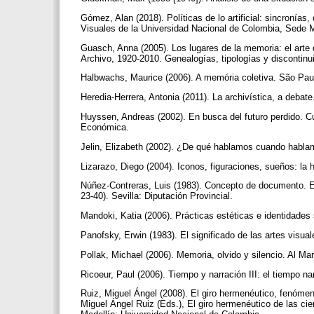
Gómez, Alan (2018). Políticas de lo artificial: sincronías
Visuales de la Universidad Nacional de Colombia, Sede 
Guasch, Anna (2005). Los lugares de la memoria: el arte d
Archivo, 1920-2010. Genealogías, tipologías y discontinu
Halbwachs, Maurice (2006). A memória coletiva. São Pau
Heredia-Herrera, Antonia (2011). La archivística, a debat
Huyssen, Andreas (2002). En busca del futuro perdido. C
Económica.
Jelin, Elizabeth (2002). ¿De qué hablamos cuando habla
Lizarazo, Diego (2004). Iconos, figuraciones, sueños: l
Núñez-Contreras, Luis (1983). Concepto de documento. En 
23-40). Sevilla: Diputación Provincial.
Mandoki, Katia (2006). Prácticas estéticas e identidades 
Panofsky, Erwin (1983). El significado de las artes visua
Pollak, Michael (2006). Memoria, olvido y silencio. Al Ma
Ricoeur, Paul (2006). Tiempo y narración III: el tiempo n
Ruiz, Miguel Ángel (2008). El giro hermenéutico, fenóm
Miguel Ángel Ruiz (Eds.), El giro hermenéutico de las ci