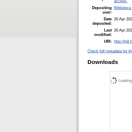
access.
Depositing
Biblioteca
user:
Date
26 Apr 20
deposited:
Last
26 Apr 20
modified:
URI:
http://hdl
Check full metadata for th
Downloads
Loading.