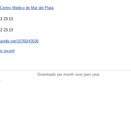
 Centro Médico de Mar del Plata
22 23:13
22 23:13
.handle.net/10760/43036
is record
Downloads per month over past year
..