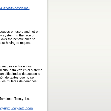
ci%C3%B3n-desde-los-
 focuses on users and not on
rty system, in the face of
llows the beneficiaries to
hout having to request
 vez, se centra en los
librio, esta vez en el sistema
tan dificultades de acceso a
ción de textos que no se
 los titulares de derechos:
Marrakesh Treaty, Latin
opyright, copyleft, open