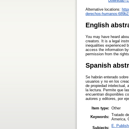
Download (
Alternative locations:
http
derechos-humanos-689b2
English abstr
You may have heard about t
creators. It is a legal ins
inequalities experienced by
access the information by 
permission from the rights
Spanish abst
Se habrán enterado sobre 
usuarios y no en los cread
de propiedad intelectual,
la lectura. Permite que l
encuentran disponibles co
autores y editores, por ej
Item type:
Other
Tratado de
Keywords:
America, Co
E. Publish
Subjects: