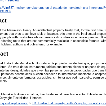
1MB)
|
Preview
s://virc587.medium.com/barreras-en-el-tratado-de-marrakech-una-interpreta
1317982
act
he Marrakesh Treaty. An intellectual property treaty that, for the first time,
trument that tries to achieve a bit of balance, this time in the intellectual prope
 people with disabilities who experience difficulties in accessing reading. It a
adapting texts that are not commercially available in accessible formats, wit
 holders: authors and publishers, for example.
ract
el Tratado de Marrakech. Un tratado de propiedad intelectual que, por primera
ores. Se trata de un instrumento jurídico que intenta alcanzar un poco de equi
 ante las desigualdades que viven las personas con discapacidades que transi
as personas beneficiarias puedan acceder a la información mediante la adapta
mercialmente en formatos accesibles, sin tener que pedir para ello, permiso a
emplo.
 Marrakech, América Latina, Flexibilidades al derecho de autor, Bibliotecas, 
pyright Flexibilities, Libraries
ing and legal issues.
>
ED. Intellectual property: author's rights, ownership, c