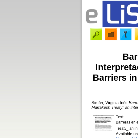
Bar
interpret
Barriers i
Simón, Virginia Inés
Barre
Marrakesh Treaty: an inte
Text
Barreras en 
Treaty_ an in
Available u