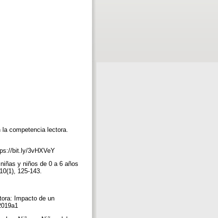
n la competencia lectora.
ttps://bit.ly/3vHXVeY
 niñas y niños de 0 a 6 años
 10(1), 125-143.
tora: Impacto de un
d2019a1