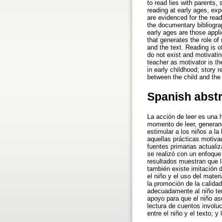
to read lies with parents,
reading at early ages, exp
are evidenced for the readi
the documentary bibliograp
early ages are those appli
that generates the role of 
and the text. Reading is o
do not exist and motivatin
teacher as motivator is th
in early childhood; story r
between the child and the 
Spanish abst
La acción de leer es una h
momento de leer, generand
estimular a los niños a la
aquellas prácticas motiva
fuentes primarias actualiz
se realizó con un enfoque 
resultados muestran que l
también existe imitación d
el niño y el uso del materi
la promoción de la calida
adecuadamente al niño ten
apoyo para que el niño asu
lectura de cuentos involuc
entre el niño y el texto; y