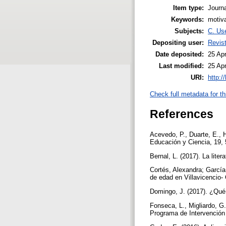
Item type:
Journa
Keywords:
motiva
Subjects:
C. Use
Depositing user:
Revist
Date deposited:
25 Ap
Last modified:
25 Ap
URI:
http:/
Check full metadata for th
References
Acevedo, P., Duarte, E., H
Educación y Ciencia, 19,
Bernal, L. (2017). La lite
Cortés, Alexandra; García
de edad en Villavicencio-
Domingo, J. (2017). ¿Qué
Fonseca, L., Migliardo, G
Programa de Intervención 