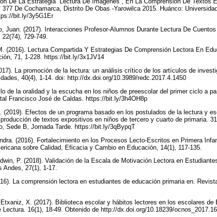
ción De La Estrategia “Lectura De Imágenes”, En La Comprensión De Textos E
 N° 377 De Cochamarca, Distrito De Obas -Yarowilca 2015. Huánco: Universida
ps://bit.ly/3y5G1Er
o, Juan. (2017). Interacciones Profesor-Alumnos Durante Lectura De Cuento
, 22(74), 729-749.
M. (2016). Lectura Compartida Y Estrategias De Comprensión Lectora En Educa
ón, 71, 1-228. https://bit.ly/3x1JV14
17). La promoción de la lectura: un análisis crítico de los artículos de inves
ades, 40(4), 1-14. doi: http://dx.doi.org/10.3989/redc.2017.4.1450
o de la oralidad y la escucha en los niños de preescolar del primer ciclo a partir
ital Francisco José de Caldas. https://bit.ly/3h4OH8p
 (2019). Efectos de un programa basado en los postulados de la lectura y es
producción de textos expositivos en niños de tercero y cuarto de primaria. 31
lo, Sede B, Jornada Tarde. https://bit.ly/3qBypqT
dra. (2016). Fortalecimiento en los Procesos Lecto-Escritos en Primera Infa
ericana sobre Calidad, Eficacia y Cambio en Educación, 14(1), 117-135.
ldwin, P. (2018). Validación de la Escala de Motivación Lectora en Estudian
s Andes, 27(1), 1-17.
016). La comprensión lectora en estudiantes de educación primaria en. Revist
 Etxaniz, X. (2017). Biblioteca escolar y hábitos lectores en los escolares d
 Lectura. 16(1), 18-49. Obtenido de http://dx.doi.org/10.18239/ocnos_2017.1