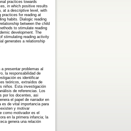
ional practices towards
es, in which positive results
 at a descriptive level, with
 practices for reading at
ing habits. Dialogic reading
 relationship between the child
methods to stimulate reading
 academic development. The
f stimulating reading activity
ial generates a relationship
.
n a presentar problemas al
o, la responsabilidad de
stigación es identificar
es teóricos, extraídos de
os niños. Esta investigación
análisis de referencias. Los
s por los docentes, asi
genera el papel de narrador en
ra es de vital importancia para
 existen y motivar
te como motivador es el
ora en la primera infancia; la
oteca genera una relación