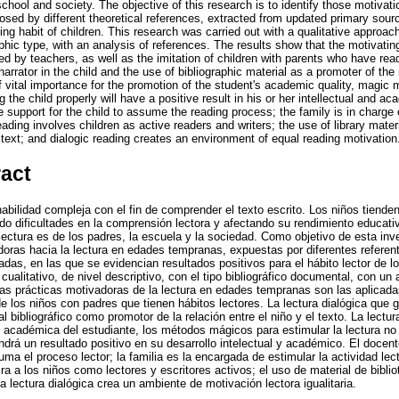
 school and society. The objective of this research is to identify those motivat
osed by different theoretical references, extracted from updated primary sourc
ng habit of children. This research was carried out with a qualitative approach,
hic type, with an analysis of references. The results show that the motivating
ed by teachers, as well as the imitation of children with parents who have read
narrator in the child and the use of bibliographic material as a promoter of the
f vital importance for the promotion of the student's academic quality, magic 
g the child properly will have a positive result in his or her intellectual and
e support for the child to assume the reading process; the family is in charge o
eading involves children as active readers and writers; the use of library mater
text; and dialogic reading creates an environment of equal reading motivation
ract
abilidad compleja con el fin de comprender el texto escrito. Los niños tiende
o dificultades en la comprensión lectora y afectando su rendimiento educativ
 lectura es de los padres, la escuela y la sociedad. Como objetivo de esta inve
doras hacia la lectura en edades tempranas, expuestas por diferentes referent
adas, en las que se evidencian resultados positivos para el hábito lector de l
cualitativo, de nivel descriptivo, con el tipo bibliográfico documental, con un 
as prácticas motivadoras de la lectura en edades tempranas son las aplicada
e los niños con padres que tienen hábitos lectores. La lectura dialógica que 
al bibliográfico como promotor de la relación entre el niño y el texto. La lectu
d académica del estudiante, los métodos mágicos para estimular la lectura no
drá un resultado positivo en su desarrollo intelectual y académico. El docen
ma el proceso lector; la familia es la encargada de estimular la actividad lect
ra a los niños como lectores y escritores activos; el uso de material de bibli
 la lectura dialógica crea un ambiente de motivación lectora igualitaria.