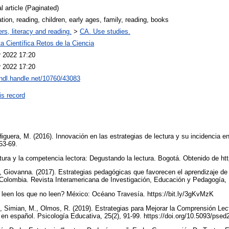
l article (Paginated)
tion, reading, children, early ages, family, reading, books
rs, literacy and reading.
>
CA. Use studies.
a Científica Retos de la Ciencia
r 2022 17:20
r 2022 17:20
/hdl.handle.net/10760/43083
is record
iguera, M. (2016). Innovación en las estrategias de lectura y su incidencia e
 53-69.
ratura y la competencia lectora: Degustando la lectura. Bogotá. Obtenido de h
, Giovanna. (2017). Estrategias pedagógicas que favorecen el aprendizaje de
 Colombia. Revista Interamericana de Investigación, Educación y Pedagogía,
 leen los que no leen? México: Océano Travesía. https://bit.ly/3gKvMzK
., Simian, M., Olmos, R. (2019). Estrategias para Mejorar la Comprensión Lec
en español. Psicología Educativa, 25(2), 91-99. https://doi.org/10.5093/pse