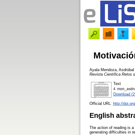
Motivació
Ayala Mendoza, Asdrúbal
Revista Científica Retos d
Text
4. mon_asdru
Download (
Official URL:
http://doi.o
English abstr
The action of reading is a
generating difficulties in