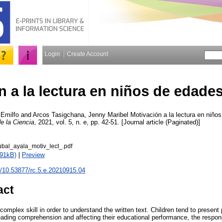
Login
Create Account
n a la lectura en niños de edad
 Emilfo
and
Arcos Tasigchana, Jenny Maribel
Motivación a la lectura en niño
e la Ciencia
, 2021, vol. 5, n. e, pp. 42-51. [Journal article (Paginated)]
bal_ayala_motiv_lect_.pdf
291kB)
|
Preview
rg/10.53877/rc.5.e.20210915.04
act
 complex skill in order to understand the written text. Children tend to presen
 reading comprehension and affecting their educational performance, the responsi