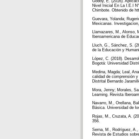
Godoy, E. (2016). Aplica
Nivel Inicial En La I.E.I
Chimbote. Obtenido de htt
Guevara, Yolanda; Rugeri
Mexicanas. Investigacion
Llamazares, M., Alonso, 
Iberoamericana de Educaci
Lluch, G., Sánchez, S. (20
de la Educación y Humanid
López, C. (2018). Desarroll
Bogotá: Universidad Distr
Medina, Magda; Leal, Ana.
calidad de comprensión y 
Distrital Bernardo Jaramil
Mora, Jenny; Morales, San
Learning. Revista Iberoam
Navarro, M., Orellana, Ba
Básica. Universidad de lo
Rojas, M., Cruzata, A. (2
356.
Serna, M., Rodríguez, A.,
Revista de Estudios sobre