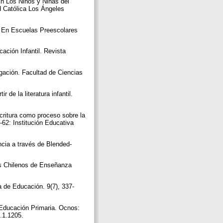
n Los Niños y Niñas del
d Católica Los Ángeles
s En Escuelas Preescolares
ción Infantil. Revista
tigación. Facultad de Ciencias
 de la literatura infantil.
critura como proceso sobre la
-62: Institución Educativa
ncia a través de Blended-
tes Chilenos de Enseñanza
a de Educación. 9(7), 337-
e Educación Primaria. Ocnos:
6.1.1205.