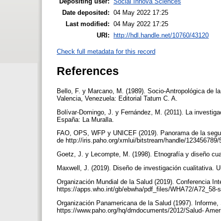
Depositing user:
Social Innova Sciences
Date deposited:
04 May 2022 17:25
Last modified:
04 May 2022 17:25
URI:
http://hdl.handle.net/10760/43120
Check full metadata for this record
References
Bello, F. y Marcano, M. (1989). Socio-Antropológica de
Valencia, Venezuela: Editorial Tatum C. A.
Bolívar-Domingo, J. y Fernández, M. (2011). La investiga
España: La Muralla.
FAO, OPS, WFP y UNICEF (2019). Panorama de la segurida
de http://iris.paho.org/xmlui/bitstream/handle/12345
Goetz, J. y Lecompte, M. (1998). Etnografía y diseño cua
Maxwell, J. (2019). Diseño de investigación cualitativa. 
Organización Mundial de la Salud (2019). Conferencia Int
https://apps.who.int/gb/ebwha/pdf_files/WHA72/A72_58-
Organización Panamericana de la Salud (1997). Informe,
https://www.paho.org/hq/dmdocuments/2012/Salud- Amer