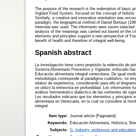
The purpose of the research is the redemption of basic pr
Vigilant Food System, focused on the concept of holistic 
Similarly, a creative and innovative orientation was enco
paradigm, the biographical method of Daniel Bertaux (198
interview was used. The informants were seven selected b
analysis of the meanings was carried out based on the cri
elements and principles support a new perspective of Food
benefit of health and therefore of integral well-being.
Spanish abstract
La investigación tiene como propósito la redención de pri
Sistema Alimentario Preventivo y Vigilante, enfocado haci
Educación alimentaria integral venezolana. De igual modo
metodología corresponde al paradigma cualitativo, se emp
relatos de experiencia, considerando para ello el biograma
se utilizó la entrevista en profundidad. Los informantes f
análisis hermenéutico dialéctico de las vertientes de sign
Los resultados indicaron que los elementos y principios
alimentaria en Venezuela, en la cual se considere al hombr
integral.
Item type:
Journal article (Paginated)
Keywords:
Educación Alimentaria, Holística, Bie
Subjects:
G. Industry, profession and education