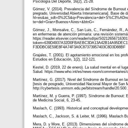
Psicología Del Deporte, 16(2), 21-28.
Gómez, V. (2014). Prevalencia del Síndrome de Burnout e
pregrado, Universidad Abierta Interamericana]. Base de d
hl=es&as_sdt=0%2C5&q=Prevalencia+del+S%C3%ADnd
te+del+Gran+Buenos+Aires+&btnG=
Gómez, J., Monsalve, C., San Luis, C., Fernández, R., A
en enfermeras de atención primaria: una revisión sistemát
https://reader.elsevier.com/reader/sd/pii/S021265671630
token=639D4937A32D0FBAEBC3DA13A42B14A95DEC1
F3DDBC6E59E8F4A74F3A0C87373957403C8D3D88BF
Grajales, T. (2001). El agotamiento emocional en los pro
Estudios en Educación, 1(2), 112-121.
Kestel, D. (2019, 22 de enero). La salud mental en el luga
Salud. https://www.who.int/es/news-room/commentaries/d
Martínez, G. (2017). Nivel del Síndrome de Burnout en la
[tesis de posgrado, Universidad Nacional Mayor de San
http://cybertesis.unmsm.edu.pe/bitstream/handle/20.50
Martínez, M. y Guerra, P. (1997). Síndrome de Burnout: E
de Medicina Social, 6, 23-45.
Maslach, C. (1993). Historical and conceptual developme
Maslach, C., Jackson, S. & Leiter, M. (1996). Maslach B
Mera, D. y More, E. (2013). Dimensiones del síndrome de 