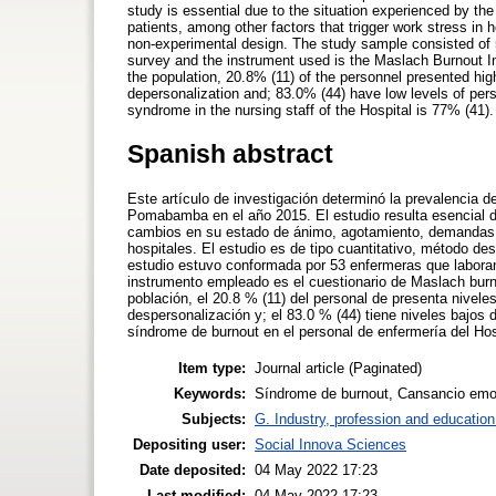
study is essential due to the situation experienced by th
patients, among other factors that trigger work stress in 
non-experimental design. The study sample consisted of
survey and the instrument used is the Maslach Burnout In
the population, 20.8% (11) of the personnel presented hig
depersonalization and; 83.0% (44) have low levels of pers
syndrome in the nursing staff of the Hospital is 77% (41).
Spanish abstract
Este artículo de investigación determinó la prevalencia d
Pomabamba en el año 2015. El estudio resulta esencial de
cambios en su estado de ánimo, agotamiento, demandas d
hospitales. El estudio es de tipo cuantitativo, método de
estudio estuvo conformada por 53 enfermeras que labora
instrumento empleado es el cuestionario de Maslach burn
población, el 20.8 % (11) del personal de presenta nivele
despersonalización y; el 83.0 % (44) tiene niveles bajos 
síndrome de burnout en el personal de enfermería del Hos
Item type:
Journal article (Paginated)
Keywords:
Síndrome de burnout, Cansancio emoc
Subjects:
G. Industry, profession and education
Depositing user:
Social Innova Sciences
Date deposited:
04 May 2022 17:23
Last modified:
04 May 2022 17:23