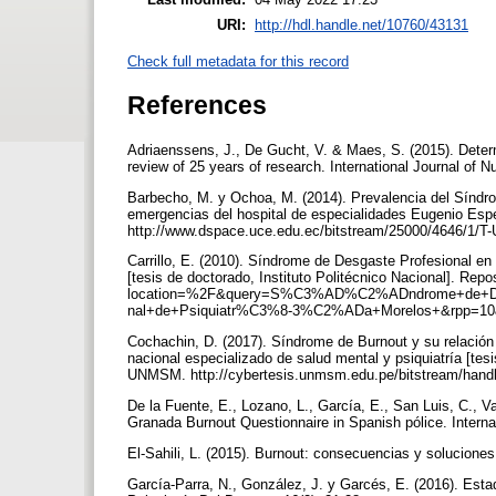
URI:
http://hdl.handle.net/10760/43131
Check full metadata for this record
References
Adriaenssens, J., De Gucht, V. & Maes, S. (2015). Deter
review of 25 years of research. International Journal of N
Barbecho, M. y Ochoa, M. (2014). Prevalencia del Síndro
emergencias del hospital de especialidades Eugenio Espe
http://www.dspace.uce.edu.ec/bitstream/25000/4646/1/T
Carrillo, E. (2010). Síndrome de Desgaste Profesional en
[tesis de doctorado, Instituto Politécnico Nacional]. Repo
location=%2F&query=S%C3%AD%C2%ADndrome+de+Desga
nal+de+Psiquiatr%C3%8-3%C2%ADa+Morelos+&rpp=10&
Cochachin, D. (2017). Síndrome de Burnout y su relación 
nacional especializado de salud mental y psiquiatría [te
UNMSM. http://cybertesis.unmsm.edu.pe/bitstream/han
De la Fuente, E., Lozano, L., García, E., San Luis, C., V
Granada Burnout Questionnaire in Spanish pólice. Interna
El-Sahili, L. (2015). Burnout: consecuencias y solucione
García-Parra, N., González, J. y Garcés, E. (2016). Esta