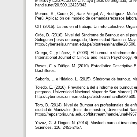
MINSA y ESSALUD de Chiclayo [tesis de pregrado, Univers
handle.net/20.500.12423/343
Moreno, B., Corso, S., Sanz-Vergel, A., Rodríguez- Muñoz
Perú. Aplicación del modelo de demandasrecursos laboral
OIT (2016). Estrés en el trabajo. Un reto colectivo. Organ
Orós, D. (2016). Nivel del Síndrome de Burnout en el per
Sologuren [tesis de posgrado, Universidad Nacional Ma
http://cybertesis.unmsm.edu.pe/bitstream/handle/20.50
Ortega, C., y López, F. (2003). El burnout o síndrome de 
International Journal of Clinical and Health Psychology, 4
Rosas, C. y Zúñiga, M. (2010). Estadística Descriptiva E I
Bachilleres.
Saborío, L. e Hidalgo, L. (2015). Síndrome de burnout. M
Toledo, E. (2016). Prevalencia del síndrome de burnout e
pregrado, Universidad Nacional Mayor de San Marcos]. 
http://cybertesis.unmsm.edu.pe/bitstream/handle/20.50
Toro, D. (2014). Nivel de Burnout en profesionales de enfe
ciudad de Manizales [tesis de maestría, Universidad Nac
https://repositorio.unal.edu.co/bitstream/handle/unal/
Yavuz, G. & Dogan, N. (2014). Maslach burnout inventory-
Sciences, 116, 2453-2457.