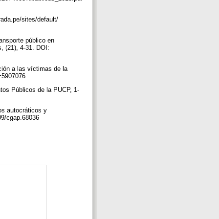
rada.pe/sites/default/
ansporte público en
 (21), 4-31. DOI:
ción a las víctimas de la
go=5907076
ntos Públicos de la PUCP, 1-
os autocráticos y
5209/cgap.68036