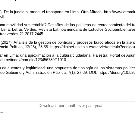
). De la jungla al orden, el transporte en Lima. Otra Mirada. http://www.otrami
pdf
una movilidad sustentable? Desafíos de las políticas de reordenamiento del tr
 Lima. Letras Verdes. Revista Latinoamericana de Estudios Socioambientales,
letrasverdes.21.2017.2445
 (2017). Análisis de la gestión de políticas y procesos burocráticos en la aten
ncia Política, 12(23), 23-55. https://dialnet.unirioja.es/servlet/articulo?codi
r en Lima: una aproximación a la cultura ciudadana. Palestra: Portal de Asu
p.edu.pe/index/han-dle/123456789/11910
 de cuentas y legitimidad: una propuesta de tipología de los sistemas polític
e Gobierno y Administración Pública, 7(1), 27-39. DOI: https://doi.org/10.
Downloads per month over past year
..