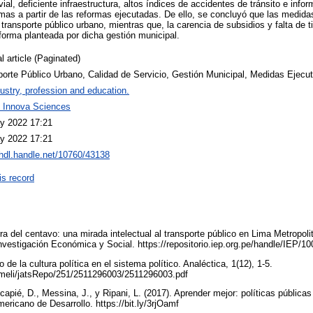
 vial, deficiente infraestructura, altos índices de accidentes de tránsito e infor
emas a partir de las reformas ejecutadas. De ello, se concluyó que las medida
ransporte público urbano, mientras que, la carencia de subsidios y falta de t
orma planteada por dicha gestión municipal.
l article (Paginated)
porte Público Urbano, Calidad de Servicio, Gestión Municipal, Medidas Ejecu
ustry, profession and education.
l Innova Sciences
y 2022 17:21
y 2022 17:21
/hdl.handle.net/10760/43138
is record
rra del centavo: una mirada intelectual al transporte público en Lima Metropoli
vestigación Económica y Social. https://repositorio.iep.org.pe/handle/IEP/1
de la cultura política en el sistema político. Analéctica, 1(12), 1-5.
g/ameli/jatsRepo/251/2511296003/2511296003.pdf
ncapié, D., Messina, J., y Ripani, L. (2017). Aprender mejor: políticas públicas
ericano de Desarrollo. https://bit.ly/3rjOamf