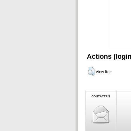
Actions (logi
View Item