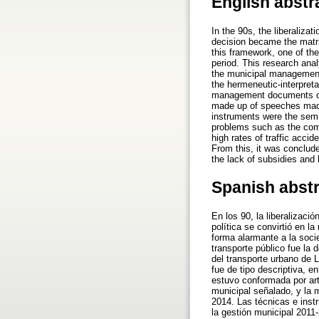
English abstr
In the 90s, the liberaliza
decision became the matri
this framework, one of th
period. This research ana
the municipal management o
the hermeneutic-interpreta
management documents on 
made up of speeches made
instruments were the semi
problems such as the commi
high rates of traffic acc
From this, it was conclud
the lack of subsidies and
Spanish abst
En los 90, la liberalizaci
política se convirtió en l
forma alarmante a la soci
transporte público fue la 
del transporte urbano de 
fue de tipo descriptiva, e
estuvo conformada por art
municipal señalado, y la 
2014. Las técnicas e inst
la gestión municipal 2011-