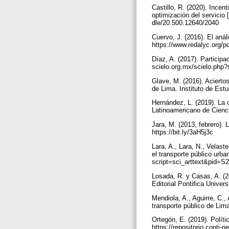
Castillo, R. (2020). Incen
optimización del servicio 
dle/20.500.12640/2040
Cuervo, J. (2016). El anál
https://www.redalyc.org/
Díaz, A. (2017). Participa
scielo.org.mx/scielo.php
Glave, M. (2016). Aciertos
de Lima. Instituto de Est
Hernández, L. (2019). La
Latinoamericano de Cienci
Jara, M. (2013, febrero). 
https://bit.ly/3aH5j3c
Lara, A., Lara, N., Velast
el transporte público urba
script=sci_arttext&pid=
Losada, R. y Casas, A. (20
Editorial Pontifica Univer
Mendiola, A., Aguirre, C.,
transporte público de Lima
Ortegón, E. (2019). Polít
https://repositorio.con