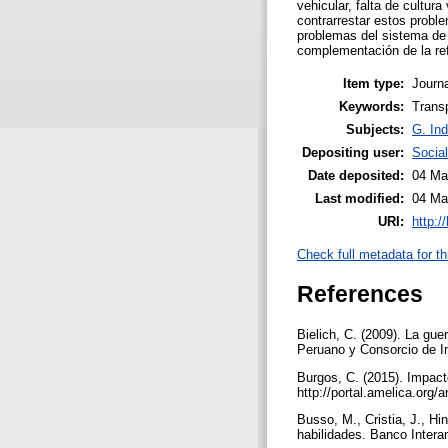
vehicular, falta de cultura
contrarrestar estos probl
problemas del sistema de t
complementación de la ref
Item type:
Journa
Keywords:
Trans
Subjects:
G. Ind
Depositing user:
Socia
Date deposited:
04 Ma
Last modified:
04 Ma
URI:
http:/
Check full metadata for th
References
Bielich, C. (2009). La gue
Peruano y Consorcio de In
Burgos, C. (2015). Impacto 
http://portal.amelica.or
Busso, M., Cristia, J., Hi
habilidades. Banco Interam