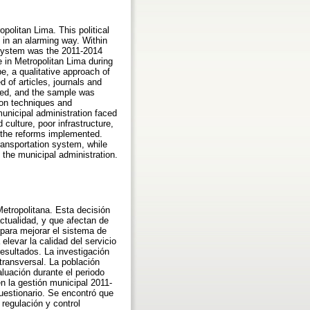
opolitan Lima. This political
 in an alarming way. Within
t system was the 2011-2014
e in Metropolitan Lima during
e, a qualitative approach of
 of articles, journals and
ted, and the sample was
on techniques and
municipal administration faced
 culture, poor infrastructure,
h the reforms implemented.
ransportation system, while
the municipal administration.
Metropolitana. Esta decisión
actualidad, y que afectan de
para mejorar el sistema de
elevar la calidad del servicio
resultados. La investigación
 transversal. La población
luación durante el periodo
n la gestión municipal 2011-
uestionario. Se encontró que
 regulación y control