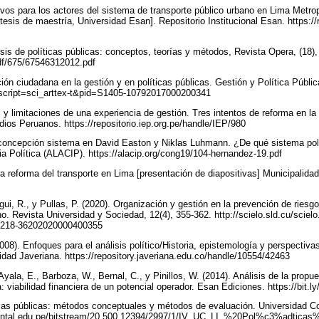
tivos para los actores del sistema de transporte público urbano en Lima Metro
[tesis de maestría, Universidad Esan]. Repositorio Institucional Esan. https:/
isis de políticas públicas: conceptos, teorías y métodos, Revista Opera, (18)
pdf/675/67546312012.pdf
ción ciudadana en la gestión y en políticas públicas. Gestión y Política Públic
?script=sci_arttex-t&pid=S1405-10792017000200341
 y limitaciones de una experiencia de gestión. Tres intentos de reforma en la
udios Peruanos. https://repositorio.iep.org.pe/handle/IEP/980
 concepción sistema en David Easton y Niklas Luhmann. ¿De qué sistema po
a Política (ALACIP). https://alacip.org/cong19/104-hernandez-19.pdf
La reforma del transporte en Lima [presentación de diapositivas] Municipalida
egui, R., y Pullas, P. (2020). Organización y gestión en la prevención de riesg
no. Revista Universidad y Sociedad, 12(4), 355-362. http://scielo.sld.cu/sciel
S2218-36202020000400355
08). Enfoques para el análisis político/Historia, epistemología y perspectivas 
sidad Javeriana. https://repository.javeriana.edu.co/handle/10554/42463
 Ayala, E., Barboza, W., Bernal, C., y Pinillos, W. (2014). Análisis de la prop
: viabilidad financiera de un potencial operador. Esan Ediciones. https://bit.
icas públicas: métodos conceptuales y métodos de evaluación. Universidad Co
ti-nental.edu.pe/bitstream/20.500.12394/2997/1/IV_UC_LI_%20Pol%c3%adtic