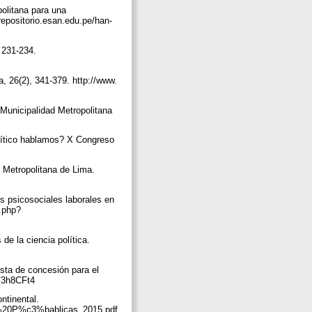
politana para una
/repositorio.esan.edu.pe/han-
, 231-234.
a, 26(2), 341-379. http://www.
 Municipalidad Metropolitana
lítico hablamos? X Congreso
d Metropolitana de Lima.
os psicosociales laborales en
o.php?
de la ciencia política.
uesta de concesión para el
ly/3h8CFt4
ntinental.
as%20P%c3%bablicas_2015.pdf