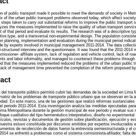
act
tion of public transport made it possible to meet the demands of society in Metr
x of the urban public transport problems observed today, which affect society
e steps taken to carry out substantial reforms to improve the public transpor
lyzes the measures implemented to raise the quality of urban transport servic
f that period and evaluate its results. The research was of a descriptive typ
tive type, and a transversal non-experimental design. The population consisted
planning, implementation and evaluation during the municipal period indica
 by experts involved in municipal management 2011-2014. The data collecti
-structured interview and the questionnaire. It was found that the 2011-2014 
ssioner- affiliate system, lack of regulation and vehicle control, lack of road
idents and labor informality, and managed to counteract these problems throug
ed that the measures implemented reduced the problems of the urban public t
 lack of management time prevented the completion of the reform proposed by 
ract
ón del transporte público permitió cubrir las demandas de la sociedad en Lima 
a matriz de los problemas de transporte público urbano que se observan en la 
edad. En este marco, una de las gestiones que realizó reformas sustanciales 
del periodo 2011-2014. Esta investigación analiza las medidas ejecutadas para 
Lima Metropolitana durante la gestión municipal de ese periodo y evaluar sus 
nfoque cualitativo del tipo hermenéutico interpretativo, diseño no experimental
ículos, revistas y documentos de gestión sobre planificación, ejecución y eva
muestra estuvo constituida por discursos emitidos por expertos involucrados e
rumentos de recolección de datos fueron la entrevista semiestructurada y el c
2014 se enfrentó a problemas como el sistema comisionista-afiliador, falta de