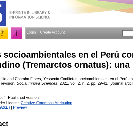
Login
Create Account
s socioambientales en el Perú co
dino (Tremarctos ornatus): una 
ilia
and
Chamba Flores, Yessenia
Conflictos socioambientales en el Perú co
 revisión.
Social Innova Sciences
, 2021, vol. 2, n. 2, pp. 29-41. [Journal artic
- Published version
pdf
nder License
Creative Commons Attribution
.
292kB)
|
Preview
act