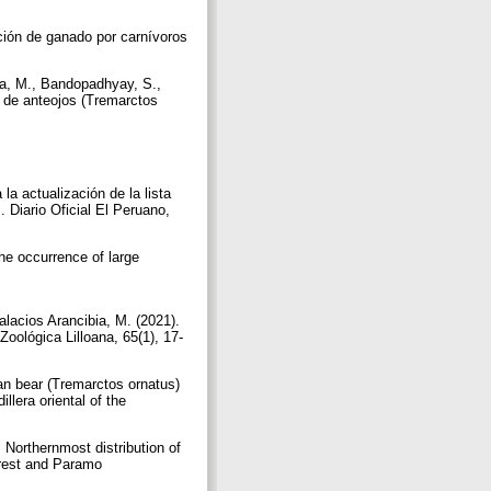
ción de ganado por carnívoros
va, M., Bandopadhyay, S.,
so de anteojos (Tremarctos
a actualización de la lista
 Diario Oficial El Peruano,
the occurrence of large
lacios Arancibia, M. (2021).
oológica Lilloana, 65(1), 17-
an bear (Tremarctos ornatus)
llera oriental of the
 Northernmost distribution of
orest and Paramo