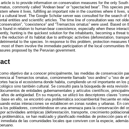
 article is to provide information on conservation measures for the only Sout
natus, commonly called “Andean bear” or “spectacled bear”. This species pr
tem where it lives, fulfilling an important role in the countries where it lives,
at a cultural level. The Google Scholar server was consulted for the search of t
l entities and scientific articles. The time line of consultation was not olde
“conservation”, “coexistence” and “Tremarctos ornatus” were used. Based on th
 found in relation to human-bear coexistence, especially when these interacti
tly, hunting is the quickest solution for the inhabitants, becoming a threat t
 the reduction of its habitat due to anthropic activities (deforestation, transpo
detrimental to the species. In response to this problem, protection measures 
most of them involve the immediate participation of the local communities th
measures proposed by the Peruvian government.
ract
 como objetivo dar a conocer principalmente, las medidas de conservación para
rencia al Tremarctos ornatus, comúnmente llamado “oso andino” u “oso de an
rtes hacia el ecosistema donde habita, cumpliendo un rol importante en los 
cológico sino también cultural. Se consultó para la búsqueda de esta revisión
ocumentos de entidades gubernamentales y artículos científicos, principalm
 años de antigüedad. En su mayoría, se utilizó los descriptores claves “conse
 base en ello, se encontró una problemática socioambiental frecuente en rela
ando estas interacciones se establecen en zonas rurales y urbanas. En cons
ra los pobladores, convirtiéndose en una amenaza para la conservación del 
por actividades antrópicas (deforestación, transporte, crecimiento poblacional
a problemática, se han realizado y planificado medidas de protección para el o
ón inmediata de las comunidades locales que conviven con la especie, además
peruano.