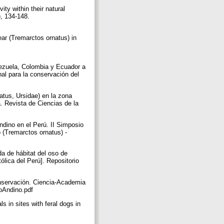
ty within their natural
, 134-148.
ear (Tremarctos ornatus) in
enezuela, Colombia y Ecuador a
nal para la conservación del
atus, Ursidae) en la zona
. Revista de Ciencias de la
ndino en el Perú. II Simposio
 (Tremarctos ornatus) -
a de hábitat del oso de
ólica del Perú]. Repositorio
onservación. Ciencia-Academia
soAndino.pdf
 in sites with feral dogs in