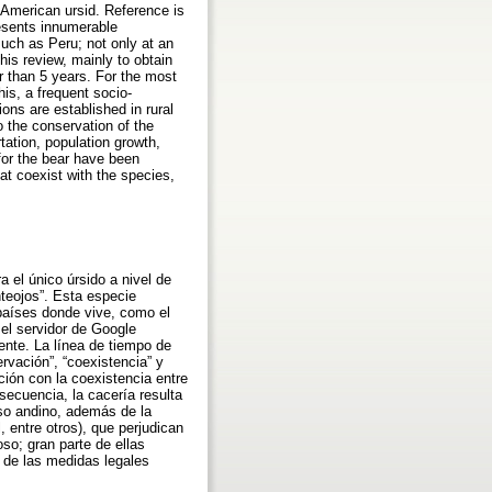
h American ursid. Reference is
esents innumerable
 such as Peru; not only at an
his review, mainly to obtain
r than 5 years. For the most
is, a frequent socio-
ons are established in rural
o the conservation of the
rtation, population growth,
for the bear have been
at coexist with the species,
 el único úrsido a nivel de
teojos”. Esta especie
países donde vive, como el
 el servidor de Google
ente. La línea de tiempo de
rvación”, “coexistencia” y
ción con la coexistencia entre
ecuencia, la cacería resulta
oso andino, además de la
, entre otros), que perjudican
so; gran parte de ellas
 de las medidas legales