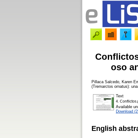
Conflicto
oso an
Pillaca Salcedo, Karen Em
(Tremarctos ornatus): una
Text
4. Conflictos.
Available u
Download (
English abstr