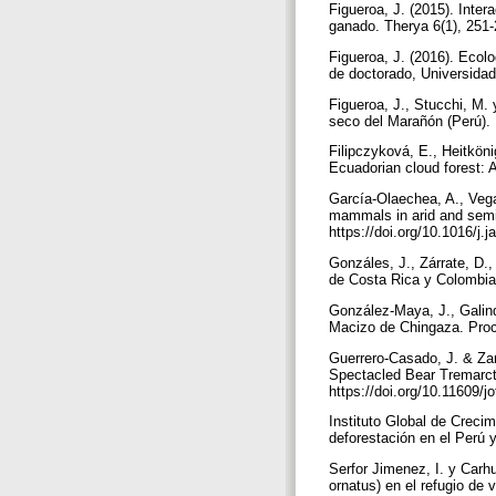
Figueroa, J. (2015). Int
ganado. Therya 6(1), 251
Figueroa, J. (2016). Ecol
de doctorado, Universidad
Figueroa, J., Stucchi, M.
seco del Marañón (Perú). 
Filipczyková, E., Heitköni
Ecuadorian cloud forest: A
García-Olaechea, A., Vega
mammals in arid and semi
https://doi.org/10.1016/j.
Gonzáles, J., Zárrate, D.
de Costa Rica y Colombia:
González-Maya, J., Galind
Macizo de Chingaza. Proca
Guerrero-Casado, J. & Zam
Spectacled Bear Tremarcto
https://doi.org/10.11609/
Instituto Global de Crecim
deforestación en el Perú 
Serfor Jimenez, I. y Carh
ornatus) en el refugio de 