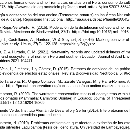
eracciones humano–oso andino Tremarctos ornatus en el Perú: consumo de cult
-278. http://www.scielo.org.mx/scielo.php?script=sci_arttext&pid=S2007-33
ogía y conservación del oso andino (Tremarctos ornatus) en las Áreas Naturale
 de Alicante]. Repositorio Institucional. http://rua.ua.es/dspace/handle/1004
 y Rojas-VeraPinto, R. (2016). Modelación de la distribución del oso andino T
Revista Mexicana de Biodiversidad, 87(1). https://doi.org/10.1016/j.rmb.201
g, I., Castellanos, A., Hantson, W. & Steyaert, S. (2016). Marking behavior o
 pilot study. Ursus, 27(2), 122-128. https://bit.ly/3gQyzrv
, Z. & Hurtado, C. M. (2021). Noteworthy records and updated richness of me
-arid ecosystems of northern Peru and southern Ecuador. Journal of Arid Env
jaridenv.2021.104471
, Vela, I., Jiménez, J. y Gómez, D. (2015). Patrones de actividad de las pobla
 evidencia de efectos estacionales. Revista Biodiversidad Neotropical 5: 96-
o-Tarazona, R., Urquijo Collazos, M., Zárate Vanegas, M. y Parra-Romero, A.
t. https://procat-conservation.org/publicaciones/oso-andino-macizo-chingaz
brano, R. (2020). The worrisome conservation status of ecosystems within the
s ornatus (Mammalia: Carnivora: Ursidae) in Ecuador. Journal of Threatened
jott.5517.12.10.16204-16209
iento Verde, Instituto Alemán de Desarrollo y Serfor (2015). Interpretación de 
y lecciones aprendidas para reducirla.
uatocto, N. (2019). Problemas ambientales que afectan la extinción de los os
vida silvestre Laquipampa [tesis de licenciatura, Universidad de Lambayeque]. 