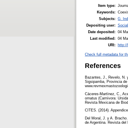
Item type:
Journa
Keywords:
Coexi
Subjects:
G. Ind
Depositing user:
Socia
Date deposited:
04 Ma
Last modified:
04 Ma
URI:
http:/
Check full metadata for th
References
Bazantes, J., Revelo, N.
Sigsipamba, Provincia de
www.revmexmastozoolog
Cáceres-Martínez, C., Ace
ornatus (Carnívora: Ursid
Revista Mexicana de Biodi
CITES. (2014). Appendices
Del Moral, J. y A. Bracho.
de Argentina. Revista del