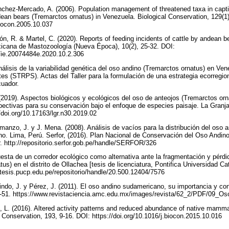
chez-Mercado, A. (2006). Population management of threatened taxa in captivi
an bears (Tremarctos ornatus) in Venezuela. Biological Conservation, 129(1)
.biocon.2005.10.037
ón, R. & Martel, C. (2020). Reports of feeding incidents of cattle by andean b
xicana de Mastozoología (Nueva Época), 10(2), 25-32. DOI:
1/ie.20074484e.2020.10.2.306
nálisis de la variabilidad genética del oso andino (Tremarctos ornatus) en V
lites (STRPS). Actas del Taller para la formulación de una estrategia ecorregio
cuador.
(2019). Aspectos biológicos y ecológicos del oso de anteojos (Tremarctos orn
ectivas para su conservación bajo el enfoque de especies paisaje. La Granja
//doi.org/10.17163/lgr.n30.2019.02
manzo, J. y J. Mena. (2008). Análisis de vacíos para la distribución del oso a
ino. Lima, Perú. Serfor, (2016). Plan Nacional de Conservación del Oso Andino
. http://repositorio.serfor.gob.pe/handle/SERFOR/326
esta de un corredor ecológico como alternativa ante la fragmentación y pérdid
us) en el distrito de Ollachea [tesis de licenciatura, Pontifica Universidad Cat
//tesis.pucp.edu.pe/repositorio/handle/20.500.12404/7576
lindo, J. y Pérez, J. (2011). El oso andino sudamericano, su importancia y c
-51. https://www.revistaciencia.amc.edu.mx/images/revista/62_2/PDF/09_O
 L. (2016). Altered activity patterns and reduced abundance of native mammals
l Conservation, 193, 9-16. DOI: https://doi.org/10.1016/j.biocon.2015.10.016