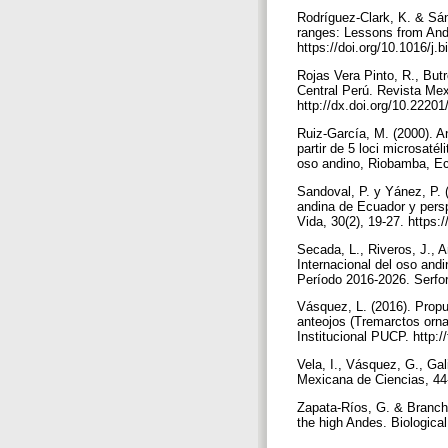
Rodríguez-Clark, K. & Sán
ranges: Lessons from Ande
https://doi.org/10.1016/j
Rojas Vera Pinto, R., Butr
Central Perú. Revista Me
http://dx.doi.org/10.2220
Ruiz-García, M. (2000). A
partir de 5 loci microsaté
oso andino, Riobamba, E
Sandoval, P. y Yánez, P. 
andina de Ecuador y persp
Vida, 30(2), 19-27. https:
Secada, L., Riveros, J., A
Internacional del oso and
Período 2016-2026. Serfor
Vásquez, L. (2016). Propu
anteojos (Tremarctos ornat
Institucional PUCP. http:
Vela, I., Vásquez, G., Ga
Mexicana de Ciencias, 44
Zapata-Ríos, G. & Branch,
the high Andes. Biologica