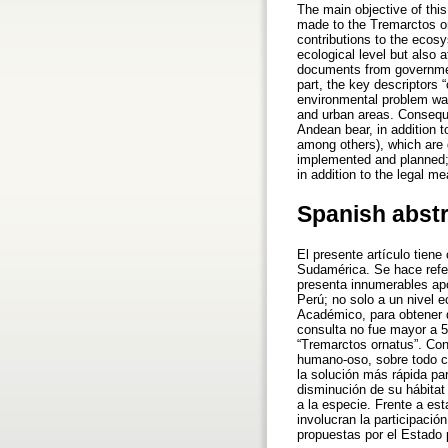
The main objective of this
made to the Tremarctos or
contributions to the ecosys
ecological level but also 
documents from governmenta
part, the key descriptors 
environmental problem was
and urban areas. Consequen
Andean bear, in addition to
among others), which are 
implemented and planned; 
in addition to the legal 
Spanish abst
El presente artículo tiene
Sudamérica. Se hace refe
presenta innumerables apo
Perú; no solo a un nivel e
Académico, para obtener d
consulta no fue mayor a 5
“Tremarctos ornatus”. Con
humano-oso, sobre todo cu
la solución más rápida pa
disminución de su hábitat 
a la especie. Frente a est
involucran la participaci
propuestas por el Estado 