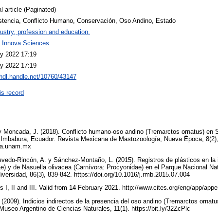
l article (Paginated)
stencia, Conflicto Humano, Conservación, Oso Andino, Estado
ustry, profession and education.
l Innova Sciences
y 2022 17:19
y 2022 17:19
/hdl.handle.net/10760/43147
is record
 y Moncada, J. (2018). Conflicto humano-oso andino (Tremarctos ornatus) en 
 Imbabura, Ecuador. Revista Mexicana de Mastozoología, Nueva Época, 8(2),
ia.unam.mx
vedo-Rincón, A. y Sánchez-Montaño, L. (2015). Registros de plásticos en la
ae) y de Nasuella olivacea (Carnívora: Procyonidae) en el Parque Nacional N
versidad, 86(3), 839-842. https://doi.org/10.1016/j.rmb.2015.07.004
 I, II and III. Valid from 14 February 2021. http://www.cites.org/eng/app/ap
 (2009). Indicios indirectos de la presencia del oso andino (Tremarctos ornatu
 Museo Argentino de Ciencias Naturales, 11(1). https://bit.ly/32ZcPlc