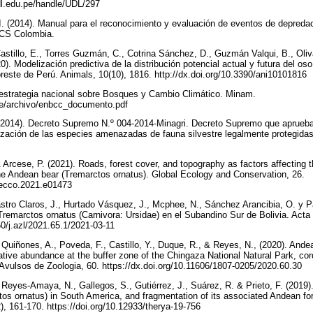
udl.edu.pe/handle/UDL/297
I. (2014). Manual para el reconocimiento y evaluación de eventos de depreda
 WCS Colombia.
stillo, E., Torres Guzmán, C., Cotrina Sánchez, D., Guzmán Valqui, B., Oli
0). Modelización predictiva de la distribución potencial actual y futura del o
este de Perú. Animals, 10(10), 1816. http://dx.doi.org/10.3390/ani10101816
estrategia nacional sobre Bosques y Cambio Climático. Minam.
pe/archivo/enbcc_documento.pdf
. (2014). Decreto Supremo N.º 004-2014-Minagri. Decreto Supremo que aprueba l
rización de las especies amenazadas de fauna silvestre legalmente protegidas.
& Arcese, P. (2021). Roads, forest cover, and topography as factors affecting 
he Andean bear (Tremarctos ornatus). Global Ecology and Conservation, 26.
.gecco.2021.e01473
stro Claros, J., Hurtado Vásquez, J., Mcphee, N., Sánchez Arancibia, O. y Pa
remarctos ornatus (Carnivora: Ursidae) en el Subandino Sur de Bolivia. Acta Z
50/j.azl/2021.65.1/2021-03-11
 Quiñones, A., Poveda, F., Castillo, Y., Duque, R., & Reyes, N., (2020). Ande
ative abundance at the buffer zone of the Chingaza National Natural Park, cordi
Avulsos de Zoologia, 60. https://dx.doi.org/10.11606/1807-0205/2020.60.30
Reyes-Amaya, N., Gallegos, S., Gutiérrez, J., Suárez, R. & Prieto, F. (2019).
os ornatus) in South America, and fragmentation of its associated Andean f
, 161-170. https://doi.org/10.12933/therya-19-756