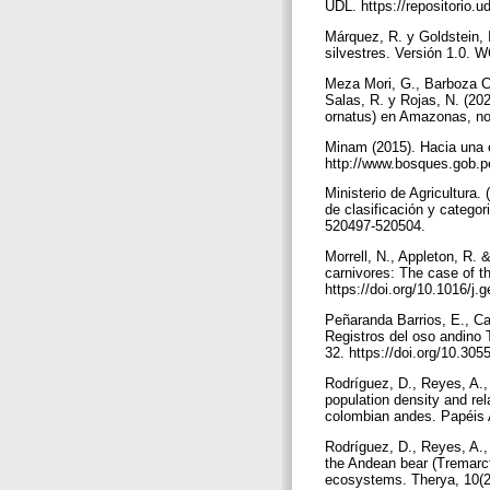
UDL. https://repositorio.
Márquez, R. y Goldstein, 
silvestres. Versión 1.0.
Meza Mori, G., Barboza Ca
Salas, R. y Rojas, N. (202
ornatus) en Amazonas, nor
Minam (2015). Hacia una 
http://www.bosques.gob.
Ministerio de Agricultura
de clasificación y catego
520497-520504.
Morrell, N., Appleton, R. 
carnivores: The case of t
https://doi.org/10.1016/j
Peñaranda Barrios, E., Ca
Registros del oso andino T
32. https://doi.org/10.305
Rodríguez, D., Reyes, A.,
population density and rel
colombian andes. Papéis 
Rodríguez, D., Reyes, A., 
the Andean bear (Tremarct
ecosystems. Therya, 10(2)