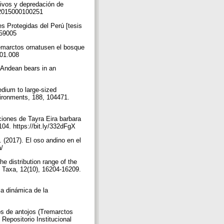
ivos y depredación de
642015000100251
s Protegidas del Perú [tesis
5/59005
remarctos ornatusen el bosque
6.01.008
f Andean bears in an
dium to large-sized
ironments, 188, 104471.
ciones de Tayra Eira barbara
104. https://bit.ly/332dFgX
 (2017). El oso andino en el
a/
 distribution range of the
 Taxa, 12(10), 16204-16209.
la dinámica de la
os de antojos (Tremarctos
Repositorio Institucional