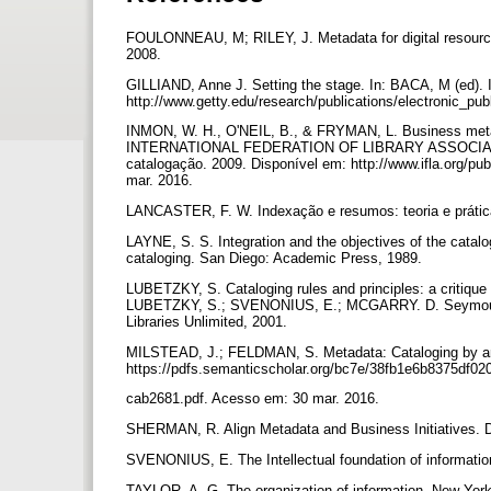
FOULONNEAU, M; RILEY, J. Metadata for digital resource
2008.
GILLIAND, Anne J. Setting the stage. In: BACA, M (ed). I
http://www.getty.edu/research/publications/electronic_pu
INMON, W. H., O'NEIL, B., & FRYMAN, L. Business meta
INTERNATIONAL FEDERATION OF LIBRARY ASSOCIATIONS
catalogação. 2009. Disponível em: http://www.ifla.org/pub
mar. 2016.
LANCASTER, F. W. Indexação e resumos: teoria e prática
LAYNE, S. S. Integration and the objectives of the cata
cataloging. San Diego: Academic Press, 1989.
LUBETZKY, S. Cataloging rules and principles: a critique o
LUBETZKY, S.; SVENONIUS, E.; MCGARRY. D. Seymour Lube
Libraries Unlimited, 2001.
MILSTEAD, J.; FELDMAN, S. Metadata: Cataloging by any 
https://pdfs.semanticscholar.org/bc7e/38fb1e6b8375df
cab2681.pdf. Acesso em: 30 mar. 2016.
SHERMAN, R. Align Metadata and Business Initiatives. D
SVENONIUS, E. The Intellectual foundation of informati
TAYLOR, A. G. The organization of information. New York 