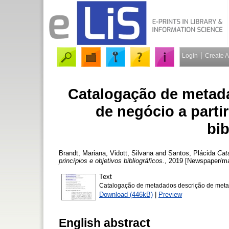
Login
Create 
Catalogação de metad
de negócio a partir
bib
Brandt, Mariana
,
Vidott, Silvana
and
Santos, Plácida
Cat
princípios e objetivos bibliográficos.
, 2019 [Newspaper/ma
Text
Catalogação de metadados descrição de metadad
Download (446kB)
|
Preview
English abstract