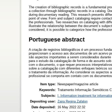
The creation of bibliographic records is a fundamental pr
a collection through bibliographic records in a catalog. 
during documentary reading. This research presents differ
point of view. Form and subject cataloging require conta
the professionals. Two researches on cataloging with dif
illustrate the relationship between the document`s subjec
considered, it is possible to categorize how the professi
Portuguese abstract
A criação de registros bibliográficos é um processo fund
proporcionam o acesso aos documentos de um acervo por
são aspectos importantes a serem considerados durante 
para o estudo da catalogação de forma e de assunto sob
com o documento, o que requer processos interpretativos
sobre a catalogação com diferentes enfoques teóricos s
o tratamento da informação. Ao considerar os aspectos a
profissional se comporta em contato com os documentos
Item type:
Newspaper/magazine article
Keywords:
Tratamento Informação Semióticos Cr
Subjects:
I. Information treatment for informati
Depositing user:
Zaira Regina Zafalon
Date deposited:
16 May 2022 22:32