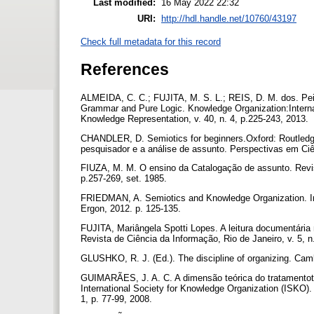
Last modified:
16 May 2022 22:32
URI:
http://hdl.handle.net/10760/43197
Check full metadata for this record
References
ALMEIDA, C. C.; FUJITA, M. S. L.; REIS, D. M. dos. Peir
Grammar and Pure Logic. Knowledge Organization:Internat
Knowledge Representation, v. 40, n. 4, p.225-243, 2013.
CHANDLER, D. Semiotics for beginners.Oxford: Routled
pesquisador e a análise de assunto. Perspectivas em Ciênc
FIUZA, M. M. O ensino da Catalogação de assunto. Revis
p.257-269, set. 1985.
FRIEDMAN, A. Semiotics and Knowledge Organization. I
Ergon, 2012. p. 125-135.
FUJITA, Mariângela Spotti Lopes. A leitura documentária 
Revista de Ciência da Informação, Rio de Janeiro, v. 5, n
GLUSHKO, R. J. (Ed.). The discipline of organizing. Ca
GUIMARÃES, J. A. C. A dimensão teórica do tratamentote
International Society for Knowledge Organization (ISKO). 
1, p. 77-99, 2008.