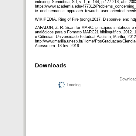
indexing. Semiótica, S.l, v. 1, n. 144, p.177-218, abr. 20
https://www.academia.edu/477312/Problems_concerning_
ic_and_semantic_approach_towards_user_oriented_needs
WIKIPEDIA. Ring of Fire (song).2017. Disponível em: http
ZAFALON, Z. R. Scan for MARC: princípios sintáticos e s
analógicos para o Formato MARC21 bibliográfico. 2012. 1
e Ciências, Universidade Estadual Paulista, Marília, 201
http://www.marilia.unesp.br/Home/PosGraduacao/Ciencia
Acesso em: 18 fev. 2016.
Downloads
Download
Loading...