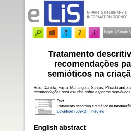
Login
Create 
Tratamento descriti
recomendações par
semióticos na criaçã
Reis, Daniela
,
Fujita, Mariângela
,
Santos, Plácida
and
Za
recomendações para estudos sobre aspectos semióticos na
Text
Tratamento descritivo e temático da informaçã
Download (509kB)
|
Preview
English abstract