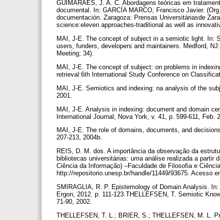
GUIMARÃES, J. A. C. Abordagens teóricas em tratamento
documental. In: GARCÍA MARCO, Francisco Javier. (Org.
documentación. Zaragoza: Prensas Universitáriasde Zar
science:eleven approaches-traditional as well as innovat
MAI, J-E. The concept of subject in a semiotic light. In:
users, funders, developers and maintainers. Medford, NJ:
Meeting; 34).
MAI, J-E. The concept of subject: on problems in indexin
retrieval:6th International Study Conference on Classific
MAI, J-E. Semiotics and indexing: na analysis of the subj
2001.
MAI, J-E. Analysis in indexing: document and domain c
International Journal, Nova York, v. 41, p. 599-611, Feb.
MAI, J-E. The role of domains, documents, and decisions
207-213, 2004b.
REIS, D. M. dos. A importância da observação da estrutur
bibliotecas universitárias: uma análise realizada a parti
Ciência da Informação) –Faculdade de Filosofia e Ciência
http://repositorio.unesp.br/handle/11449/93675. Acesso e
SMIRAGLIA, R. P. Epistemology of Domain Analysis. In:
Ergon, 2012. p. 111-123.THELLEFSEN, T. Semiotic Knowl
71-90, 2002.
THELLEFSEN, T. L.; BRIER, S.; THELLEFSEN, M. L. Probl