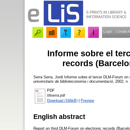
Login
Create 
Informe sobre el te
records (Barcelo
Serra Serra, Jordi
Informe sobre el tercer DLM-Forum on e
universitaris de biblioteconomia i documentació
, 2002, n.
PDF
08serra.pdf
Download (166kB)
|
Preview
English abstract
Report on third DLM-Forum on electronic records (Barcel