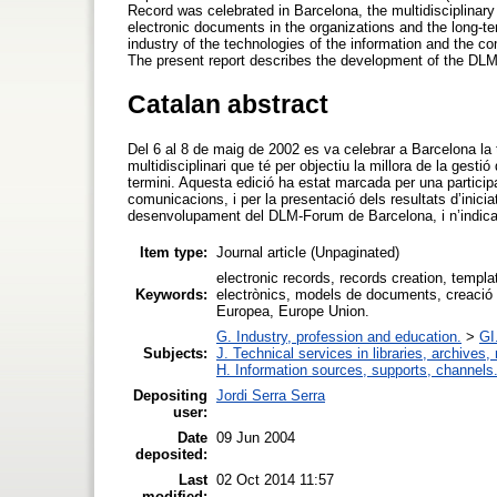
Record was celebrated in Barcelona, the multidisciplinary
electronic documents in the organizations and the long-te
industry of the technologies of the information and the 
The present report describes the development of the DL
Catalan abstract
Del 6 al 8 de maig de 2002 es va celebrar a Barcelona la
multidisciplinari que té per objectiu la millora de la gest
termini. Aquesta edició ha estat marcada per una participa
comunicacions, i per la presentació dels resultats d’inici
desenvolupament del DLM-Forum de Barcelona, i n’indic
Item type:
Journal article (Unpaginated)
electronic records, records creation, tem
Keywords:
electrònics, models de documents, creació
Europea, Europe Union.
G. Industry, profession and education.
>
GI
Subjects:
J. Technical services in libraries, archive
H. Information sources, supports, channels
Depositing
Jordi Serra Serra
user:
Date
09 Jun 2004
deposited:
Last
02 Oct 2014 11:57
modified: