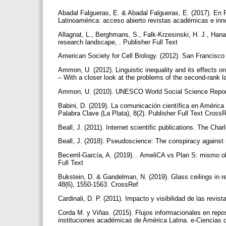
Abadal Falgueras, E. & Abadal Falgueras, E. (2017). En Re
Latinoamérica: acceso abierto revistas académicas e inn
Allagnat, L., Berghmans, S., Falk-Krzesinski, H. J., Hanaf
research landscape, . Publisher Full Text
American Society for Cell Biology. (2012). San Francis
Ammon, U. (2012). Linguistic inequality and its effects o
– With a closer look at the problems of the second-rank 
Ammon, U. (2010). UNESCO World Social Science Repor
Babini, D. (2019). La comunicación científica en América 
Palabra Clave (La Plata), 8(2). Publisher Full Text Cross
Beall, J. (2011). Internet scientific publications. The Cha
Beall, J. (2018). Pseudoscience: The conspiracy against
Becerril-García, A. (2019). . AmeliCA vs Plan S: mismo obj
Full Text
Bukstein, D. & Gandelman, N. (2019). Glass ceilings in r
48(6), 1550-1563. CrossRef
Cardinali, D. P. (2011). Impacto y visibilidad de las revist
Corda M. y Viñas. (2015). Flujos informacionales en repo
instituciones académicas de América Latina. e-Ciencias d