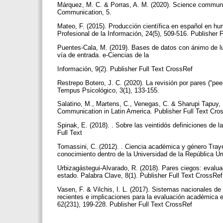
Márquez, M. C. & Porras, A. M. (2020). Science communicat
Communication, 5.
Mateo, F. (2015). Producción científica en español en h
Profesional de la Información, 24(5), 509-516. Publisher 
Puentes-Cala, M. (2019). Bases de datos con ánimo de luc
vía de entrada. e-Ciencias de la
Información, 9(2). Publisher Full Text CrossRef
Restrepo Botero, J. C. (2020). La revisión por pares (“pee
Tempus Psicológico, 3(1), 133-155.
Salatino, M., Martens, C., Venegas, C. & Sharupi Tapuy,
Communication in Latin America. Publisher Full Text Cr
Spinak, E. (2018). . Sobre las veintidós definiciones de 
Full Text
Tomassini, C. (2012). . Ciencia académica y género Tray
conocimiento dentro de la Universidad de la República Ur
Urbizagástegui-Alvarado, R. (2018). Pares ciegos: evalua
estado. Palabra Clave, 8(1). Publisher Full Text CrossRe
Vasen, F. & Vilchis, I. L. (2017). Sistemas nacionales de
recientes e implicaciones para la evaluación académica e
62(231), 199-228. Publisher Full Text CrossRef