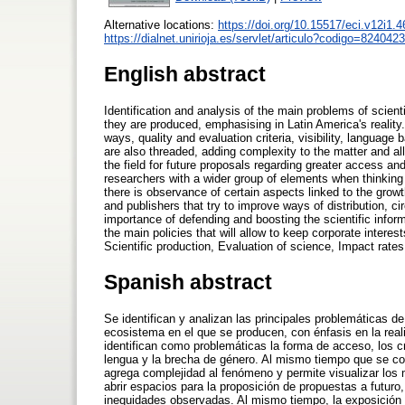
Alternative locations:
https://doi.org/10.15517/eci.v12i1.
https://dialnet.unirioja.es/servlet/articulo?codigo=8240423
English abstract
Identification and analysis of the main problems of scien
they are produced, emphasising in Latin America's realit
ways, quality and evaluation criteria, visibility, language
are also threaded, adding complexity to the matter and all
the field for future proposals regarding greater access an
researchers with a wider group of elements when thinking 
there is observance of certain aspects linked to the gro
and publishers that try to improve ways of distribution, cir
importance of defending and boosting the scientific info
the main policies that will allow to keep corporate inter
Scientific production, Evaluation of science, Impact rat
Spanish abstract
Se identifican y analizan las principales problemáticas d
ecosistema en el que se producen, con énfasis en la reali
identifican como problemáticas la forma de acceso, los crit
lengua y la brecha de género. Al mismo tiempo que se co
agrega complejidad al fenómeno y permite visualizar los 
abrir espacios para la proposición de propuestas a futuro
inequidades observadas. Al mismo tiempo, la exposición 