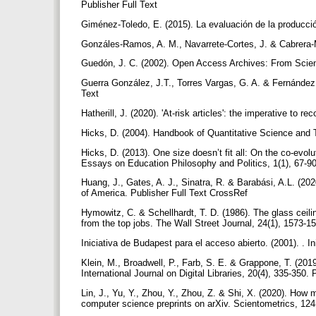
Publisher Full Text
Giménez-Toledo, E. (2015). La evaluación de la producción 
Gonzáles-Ramos, A. M., Navarrete-Cortes, J. & Cabrera-
Guedón, J. C. (2002). Open Access Archives: From Scient
Guerra González, J.T., Torres Vargas, G. A. & Fernández 
Text
Hatherill, J. (2020). 'At-risk articles': the imperative to 
Hicks, D. (2004). Handbook of Quantitative Science and
Hicks, D. (2013). One size doesn’t fit all: On the co-evol
Essays on Education Philosophy and Politics, 1(1), 67-9
Huang, J., Gates, A. J., Sinatra, R. & Barabási, A.L. (2
of America. Publisher Full Text CrossRef
Hymowitz, C. & Schellhardt, T. D. (1986). The glass ceil
from the top jobs. The Wall Street Journal, 24(1), 1573-1
Iniciativa de Budapest para el acceso abierto. (2001). . I
Klein, M., Broadwell, P., Farb, S. E. & Grappone, T. (2019)
International Journal on Digital Libraries, 20(4), 335-350
Lin, J., Yu, Y., Zhou, Y., Zhou, Z. & Shi, X. (2020). How
computer science preprints on arXiv. Scientometrics, 124