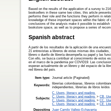
Based on the results of the application of a survey to 21
booksellers in these same two cities, this article present
performs their role and the functions they perform in relat
knowledge of these important spaces within the fabric of
conclusions of the analysis make it possible to establish 
bookstore space, as well as to propose a series of recom
Spanish abstract
A partir de los resultados de la aplicación de una encuest
21 entrevistas a libreros de estas mismas dos ciudades, 
librero o dueño de librería desempeña su papel y las funci
Con ello, se busca contribuir al conocimiento de estos e
en el marco de la pandemia por COVID19. Las conclusiones
esperan actualmente de un librero y del espacio de la lib
red librera del país.
Item type:
Journal article (Paginated)
librerías colombianas, libreros colombianos
Keywords:
independientes, librerías de libros leídos
C. Users, literacy and reading.
C. Users, literacy and reading.
>
CB. Use
Subjects:
C. Users, literacy and reading.
>
CC. Use
C. Users, literacy and reading.
>
CE. Lit
Depositing
Juan Camilo Vallejo Echavarria