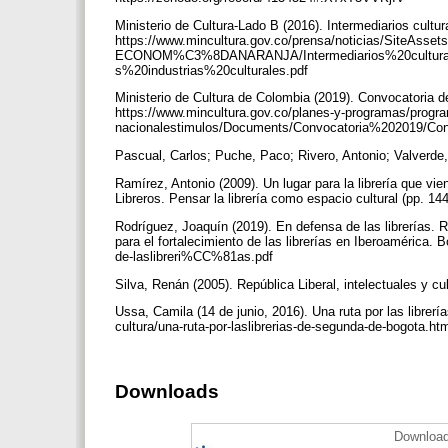
Ministerio de Cultura-Lado B (2016). Intermediarios cultur
https://www.mincultura.gov.co/prensa/noticias/SiteAsse
ECONOM%C3%8DANARANJA/Intermediarios%20cultur
s%20industrias%20culturales.pdf
Ministerio de Cultura de Colombia (2019). Convocatoria
https://www.mincultura.gov.co/planes-y-programas/progr
nacionalestimulos/Documents/Convocatoria%202019
Pascual, Carlos; Puche, Paco; Rivero, Antonio; Valverde,
Ramírez, Antonio (2009). Un lugar para la librería que v
Libreros. Pensar la librería como espacio cultural (pp. 14
Rodríguez, Joaquín (2019). En defensa de las librerías. 
para el fortalecimiento de las librerías en Iberoamérica. 
de-laslibreri%CC%81as.pdf
Silva, Renán (2005). República Liberal, intelectuales y cu
Ussa, Camila (14 de junio, 2016). Una ruta por las libre
cultura/una-ruta-por-laslibrerias-de-segunda-de-bogota.ht
Downloads
Download