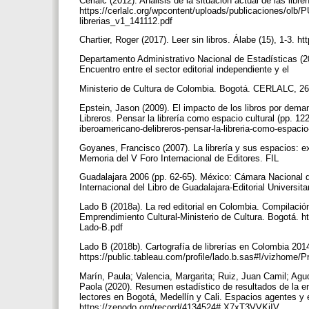
Cerlalc (2012). Análisis de la situación actual de las libre
https://cerlalc.org/wpcontent/uploads/publicaciones/olb
librerias_v1_141112.pdf
Chartier, Roger (2017). Leer sin libros. Álabe (15), 1-3. h
Departamento Administrativo Nacional de Estadísticas (2
Encuentro entre el sector editorial independiente y el
Ministerio de Cultura de Colombia. Bogotá. CERLALC, 26
Epstein, Jason (2009). El impacto de los libros por dem
Libreros. Pensar la librería como espacio cultural (pp. 12
iberoamericano-delibreros-pensar-la-libreria-como-espacio
Goyanes, Francisco (2007). La librería y sus espacios: ex
Memoria del V Foro Internacional de Editores. FIL
Guadalajara 2006 (pp. 62-65). México: Cámara Nacional de
Internacional del Libro de Guadalajara-Editorial Universita
Lado B (2018a). La red editorial en Colombia. Compilació
Emprendimiento Cultural-Ministerio de Cultura. Bogotá. h
Lado-B.pdf
Lado B (2018b). Cartografía de librerías en Colombia 201
https://public.tableau.com/profile/lado.b.sas#!/vizho
Marín, Paula; Valencia, Margarita; Ruiz, Juan Camil; A
Paola (2020). Resumen estadístico de resultados de la encu
lectores en Bogotá, Medellín y Cali. Espacios agentes y 
https://zenodo.org/record/4134524#.X7xT3VVKjIV