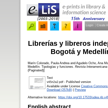
Login
Create 
Librerías y libreros ind
Bogotá y Medellí
Marín Colorado, Paula Andrea
and
Agudelo Ocho, Ana Ma
Medellín. Tipologías y funciones.
Revista Interamericana 
(Paginated)]
Text
- Published version
v45n2a2.pdf
Available under License
Creative Commons A
Download (257kB)
|
Preview
Alternative locations:
https://doi.org/10.17533/udea.rib.v
English abstract