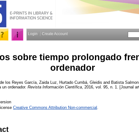
Login
Create Account
os sobre tiempo prolongado fren
ordenador
de los Reyes García, Zaida Luz
,
Hurtado Cumbá, Gleidis
and
Batista Salmon
a un ordenador.
Revista Información Científica
, 2016, vol. 95, n. 1. [Journal a
ersion
License
Creative Commons Attribution Non-commercial
.
act