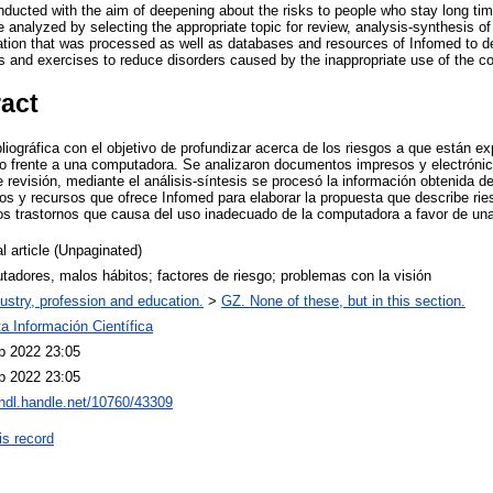
onducted with the aim of deepening about the risks to people who stay long ti
analyzed by selecting the appropriate topic for review, analysis-synthesis of
ation that was processed as well as databases and resources of Infomed to de
ps and exercises to reduce disorders caused by the inappropriate use of the com
ract
bliográfica con el objetivo de profundizar acerca de los riesgos a que están 
frente a una computadora. Se analizaron documentos impresos y electrónic
revisión, mediante el análisis-síntesis se procesó la información obtenida de
os y recursos que ofrece Infomed para elaborar la propuesta que describe rie
 los trastornos que causa del uso inadecuado de la computadora a favor de una
l article (Unpaginated)
adores, malos hábitos; factores de riesgo; problemas con la visión
ustry, profession and education.
>
GZ. None of these, but in this section.
a Información Científica
p 2022 23:05
p 2022 23:05
/hdl.handle.net/10760/43309
is record