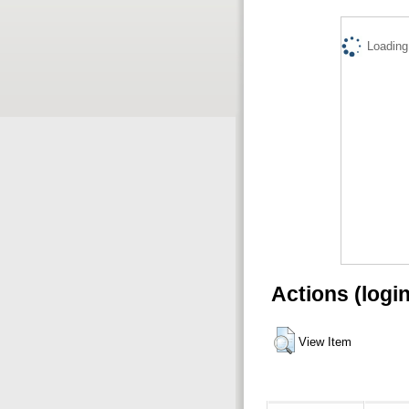
Loading.
Actions (logi
View Item