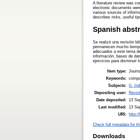
A literature review was c
electronic documents were 
various sources of inform
describes risks, useful ti
Spanish abst
Se realizó una revisión bi
permanecen mucho tiempo 
adecuados a este tema de 
información, bases de dat
ejercicios para disminuir
Item type:
Journa
Keywords:
comput
Subjects:
G. Ind
Depositing user:
Revist
Date deposited:
13 Se
Last modified:
13 Se
URI:
http:/
Check full metadata for th
Downloads