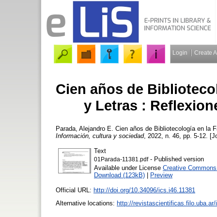
Login
Create 
Cien años de Bibliotecol
y Letras : Reflexion
Parada, Alejandro E.
Cien años de Bibliotecología en la Fa
Información, cultura y sociedad
, 2022, n. 46, pp. 5-12. [J
Text
- Published version
01Parada-11381.pdf
Available under License
Creative Commons A
Download (123kB)
|
Preview
Official URL:
http://doi.org/10.34096/ics.i46.11381
Alternative locations:
http://revistascientificas.filo.uba.a