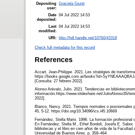
Depositing
Graciela Giunti
user:
Date
04 Jul 2022 14:53
deposited:
Last
04 Jul 2022 14:53
modified:
URI:
http://hdl.handle.net/10760/43318
Check full metadata for this record
References
Accart, Jean-Philippe. 2021. Les stratégies de transforma
https://books.google.com.ar/books?id=SyYNEAAAQBA
[Consulta: 27 febrero 2022].
Alonso Arévalo, Julio. 2021. Tendencias en biblioteconom
información.https://www.slideshare.net/JulioAlonso35/ten
2022].
Blanco, Nancy. 2021. Tiempos normales o posnormales par
45, 5-12. https://doi.org/10.34096/ics.i45.10669
Fernández, Stella Maris. 1996. La formación profesional de
En Fernández, Stella M., Ethel Bordoli, Josefa E. Sabor
bibliotecas y el libro en cien años de vida de la Facultad
Universidad de Buenos Aires. p. 359–464.