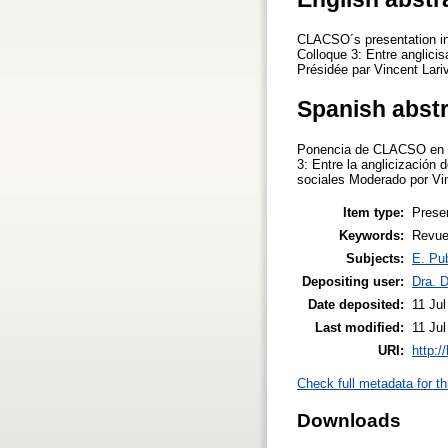
CLACSO´s presentation in 
Colloque 3: Entre anglicis
Présidée par Vincent Lari
Spanish abst
Ponencia de CLACSO en Se
3: Entre la anglicización 
sociales Moderado por Vi
Item type:
Prese
Keywords:
Revue
Subjects:
E. Pub
Depositing user:
Dra. 
Date deposited:
11 Jul
Last modified:
11 Jul
URI:
http:/
Check full metadata for th
Downloads