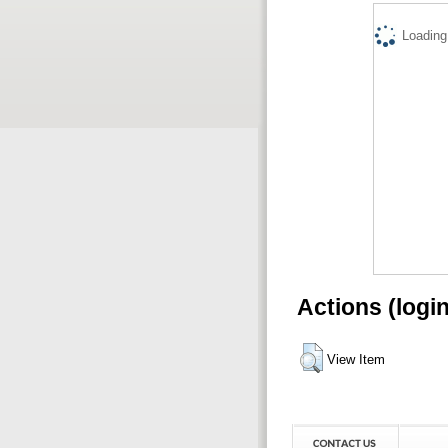
Loading.
Actions (logi
View Item