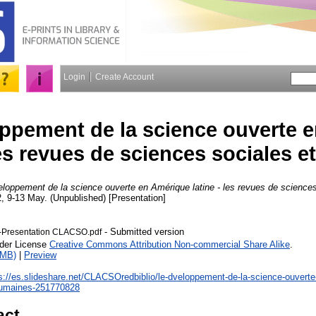
Login
Create Account
ppement de la science ouverte 
 les revues de sciences sociales 
loppement de la science ouverte en Amérique latine - les revues de science
 9-13 May. (Unpublished) [Presentation]
- Submitted version
Presentation CLACSO.pdf
nder License
Creative Commons Attribution Non-commercial Share Alike
.
1MB)
|
Preview
s://es.slideshare.net/CLACSOredbiblio/le-dveloppement-de-la-science-ouverte-
humaines-251770828
act