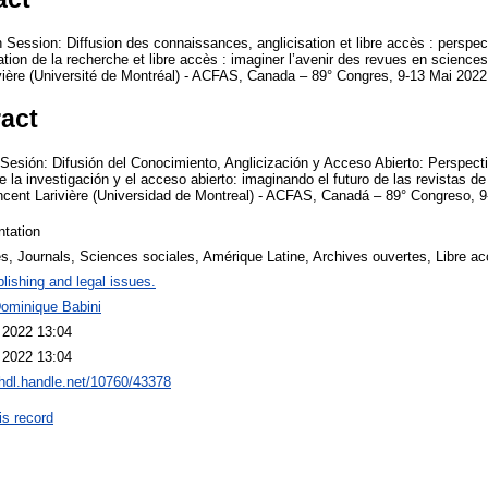
Session: Diffusion des connaissances, anglicisation et libre accès : perspect
ation de la recherche et libre accès : imaginer l’avenir des revues en scienc
vière (Université de Montréal) - ACFAS, Canada – 89° Congres, 9-13 Mai 2022
ract
sión: Difusión del Conocimiento, Anglicización y Acceso Abierto: Perspecti
de la investigación y el acceso abierto: imaginando el futuro de las revistas 
ncent Larivière (Universidad de Montreal) - ACFAS, Canadá – 89° Congreso, 
ntation
s, Journals, Sciences sociales, Amérique Latine, Archives ouvertes, Libre
lishing and legal issues.
Dominique Babini
 2022 13:04
 2022 13:04
/hdl.handle.net/10760/43378
is record