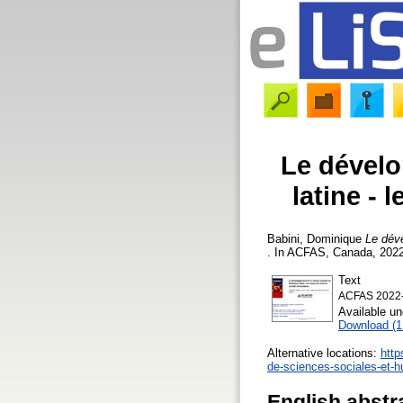
Le dévelo
latine -
Babini, Dominique
Le déve
. In ACFAS, Canada, 2022,
Text
ACFAS 2022-
Available u
Download (
Alternative locations:
http
de-sciences-sociales-et-
English abstr