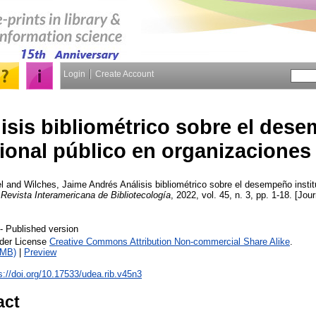
Login
Create Account
isis bibliométrico sobre el des
cional público en organizaciones
l
and
Wilches, Jaime Andrés
Análisis bibliométrico sobre el desempeño instit
.
Revista Interamericana de Bibliotecología
, 2022, vol. 45, n. 3, pp. 1-18. [Jour
- Published version
nder License
Creative Commons Attribution Non-commercial Share Alike
.
1MB)
|
Preview
s://doi.org/10.17533/udea.rib.v45n3
act