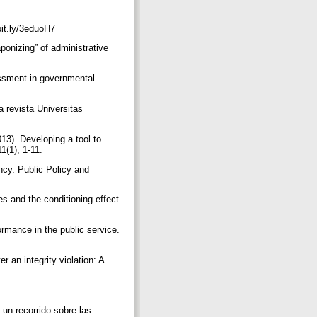
bit.ly/3eduoH7
ponizing” of administrative
ssment in governmental
a revista Universitas
013). Developing a tool to
1(1), 1-11.
ncy. Public Policy and
es and the conditioning effect
rmance in the public service.
r an integrity violation: A
un recorrido sobre las