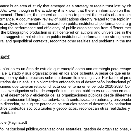
rmance is an area of study that emerged as a strategy to regain trust lost by c
980's. Even though in the academy it is known that there is information on this 
opment. Therefore, the present article aims to present the results of a biblio
rformance. A documentary review of publications directly related to the topic i
ric analysis determined that research on public institutional performance is a 
udying the performance and efficiency of public organizations from different m
t the bibliographic production is still centered on authors and universities in 
 it is suggested that studies on public institutional performance be strengthen
ural and geopolitical contexts, recognize other realities and problems in the 
ract
l público es un área de estudio que emergió como una estrategia para recuper
cia el Estado y sus organizaciones en los años ochenta. A pesar de que en 
a, no hay datos precisos sobre su desarrollo investigativo. Por tanto, el pre
ultados de un análisis bibliométrico enfocado en el desempeño institucional pú
iones que tuvieran relación directa con el tema en el periodo 2010-2020. Con 
e la investigación sobre desempeño institucional público es un campo en cre
diar el desempeño y eficiencia de las organizaciones públicas desde diferent
e la producción bibliográfica todavía está centralizada en autores y universi
a dirección, se sugiere potenciar los estudios sobre el desempeño institucio
otros contextos socioculturales y geopolíticos, reconozcan otras realidades y
 estatales.
ticle (Paginated)
 institucional público,organizaciones estatales, gestión de organizaciones, 