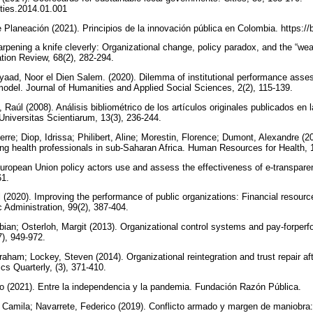
cities.2014.01.001
Planeación (2021). Principios de la innovación pública en Colombia. https://
rpening a knife cleverly: Organizational change, policy paradox, and the “wea
ation Review, 68(2), 282-294.
aad, Noor el Dien Salem. (2020). Dilemma of institutional performance asse
odel. Journal of Humanities and Applied Social Sciences, 2(2), 115-139.
 Raúl (2008). Análisis bibliométrico de los artículos originales publicados en l
Universitas Scientiarum, 13(3), 236-244.
rre; Diop, Idrissa; Philibert, Aline; Morestin, Florence; Dumont, Alexandre (2
g health professionals in sub-Saharan Africa. Human Resources for Health, 1
uropean Union policy actors use and assess the effectiveness of e-transpare
61.
l (2020). Improving the performance of public organizations: Financial resourc
ic Administration, 99(2), 387-404.
ian; Osterloh, Margit (2013). Organizational control systems and pay-forperfo
7), 949-972.
raham; Lockey, Steven (2014). Organizational reintegration and trust repair afte
cs Quarterly, (3), 371-410.
(2021). Entre la independencia y la pandemia. Fundación Razón Pública.
Camila; Navarrete, Federico (2019). Conflicto armado y margen de maniobra: 