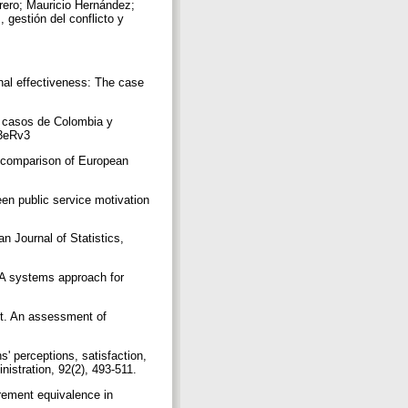
rero; Mauricio Hernández;
 gestión del conflicto y
nal effectiveness: The case
s casos de Colombia y
3n3eRv3
a comparison of European
en public service motivation
n Journal of Statistics,
: A systems approach for
t. An assessment of
' perceptions, satisfaction,
nistration, 92(2), 493-511.
rement equivalence in