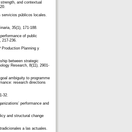
 strength, and contextual
-20.
 servicios públicos locales.
linaria, 35(1), 171-188.
 performance of public
), 217-236.
? Production Planning y
nship between strategic
hnology Research, 8(11), 2901-
l goal ambiguity to programme
mance: research directions
11-32.
ganizations’ performance and
licy and structural change
radicionales a las actuales.