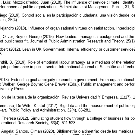
 Luis; Mozzicafreddo, Juan (2018). The influence of service climate, identity
rformance of public organizations. Administratie si Management Public, 31, 6
ego (2019). Control social en la participación ciudadana: una visión desde los
les, 25(4).
ejandro (2018). Influence of organizational virtues on satisfaction. Interdiscip
, Oliver; Boyne, George (2015). New leaders’ managerial background and the
of publicness fit. Journal of Public Administration Research and Theory, 25(1
bert (2012). Lean in UK Government: Internal efficiency or customer service
15.
hil, B. (2019). Role of emotional labour strategy as a mediator of the relatio
 job performance in public sector. International Journal of Scientific and Tec
2013). Extending goal ambiguity research in government: From organizationa
rd Walker; George Boyne; Gene Brewer (Eds.), Public management and perfor
iversity Press.
ción de la teoría de la organización. Revista Universidad Y Empresa, 11(17), 
ommaso; De Witte, Kristof (2017). Big data and the measurement of public or
e-art. Public Policy and Administration, 32(4), 63-281.
 Theresa (2012). Simulating student flow through a college of business for po
Operational Research Society, 63(4), 511-523.
Ángela; Santos, Ólman (2020). Bibliometría o altimetría: desde las métricas t