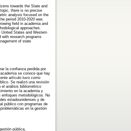
itizens towards the State and
topic, there is no precise
metric analysis focused on the
n the period 2010-2020 was
growing field in academia and
ethodological approaches.
the United States and Western
ed with research programs
management of state
ar la confianza perdida por
la academia se conoce que hay
sente artículo tuvo como
blico. Se realizó una revisión
el análisis bibliométrico
cimiento en la academia y
es enfoques metodológicos. No
dades estadounidenses y de
nal público con programas de
 problemáticas en la gestión
gestión pública,