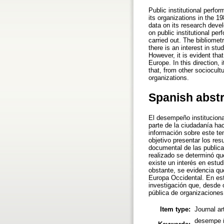
Public institutional perfo
its organizations in the 1
data on its research devel
on public institutional pe
carried out. The bibliomet
there is an interest in st
However, it is evident tha
Europe. In this direction,
that, from other sociocult
organizations.
Spanish abst
El desempeño instituciona
parte de la ciudadanía ha
información sobre este tem
objetivo presentar los res
documental de las publicac
realizado se determinó qu
existe un interés en estu
obstante, se evidencia qu
Europa Occidental. En est
investigación que, desde 
pública de organizaciones
Item type:
Journal ar
desempe ño