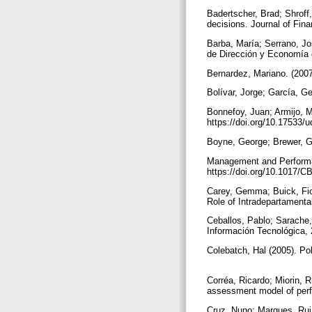
Badertscher, Brad; Shroff,
decisions. Journal of Fina
Barba, María; Serrano, Jo
de Dirección y Economía 
Bernardez, Mariano. (200
Bolívar, Jorge; García, G
Bonnefoy, Juan; Armijo, M
https://doi.org/10.17533
Boyne, George; Brewer, Ge
Management and Performan
https://doi.org/10.1017
Carey, Gemma; Buick, Fio
Role of Intradepartamenta
Ceballos, Pablo; Sarache,
Información Tecnológica, 
Colebatch, Hal (2005). Pol
Corréa, Ricardo; Miorin, R
assessment model of perf
Cruz, Nuno; Marques, Rui 