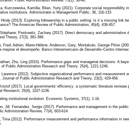
stration. Public Administration Review, 75(1), 36-48.
 Kurczewska, Kamilla; Bilan, Yuriy (2021). Corporate social responsibility in
rative institutions. Administratie si Management Public, 36, 116-133.
indy (2013). Exploring followership in a public setting: Is it a missing link b
mance? The American Review of Public Administration, 45(4), 436-457.
 Stéphane; Peskowitz, Zachary (2017). Direct democracy and administrative di
and Theory, 27(3), 381-399.
, Fred; Adrien, Marie-Hélène; Anderson, Gary; Montalván, George Plinio (200
a mejorar el desempeño. Banco Interamericano de Desarrollo–Centro Internac
athan; Zhu, Ling (2015). Performance gaps and managerial decisions: A bayes
l of Public Administration Research and Theory. 25(4), 1221-1246.
, Laurence (2012). Subjective organizational performance and measurement 
s. Journal of Public Administration Research and Theory, 23(2), 429-456.
ristof (2017). Local governments' efficiency: a systematic literature revieaw pa
al Research, 25(4), 1107-1136.
eling institutional evolution. Economic Systems, 37(1), 1-16.
n, Jill; Fernandez, Sergio (2017). Performance and management in the public 
blic Administration Review, 77(4), 603-614.
, Tiina (2012). Performance measurement and performance information in ne
6.