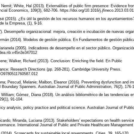
 Nemit; White, Hal (2013). Externalities of public firm presence: Evidence fro
ncial Economics, 109(3), 682-706. https://doi.org/10.1016/j.jfineco.2013.03.0
sé (2015). ¿Es útil la gestión de los recursos humanos en los ayuntamiento
de la Empresa, (1), 9-16.
7). Desempeño organizacional: mejora, creación e incubación de nuevas org
ermán (2014). Modelos de gestión pública. En Fundamentos de gestión públic
arianela (2005). Indicadores de desempeño en el sector público. Organizació
/udea.rib.v45n3e347012
ne; Walker, Richard (2013). Conclusion: Enriching the field. En Public
ce: Research Directions (pp. 268-281). Cambridge University Press.
/CBO9780511760587.012
na; Pescud, Melanie; Malbon, Eleanor (2016). Preventing dysfunction and im
l Boundary Spanners. Australian Journal of Public Administration, 76(2), 176-
 William; Gómez, Diana (2018). Un análisis bibliométrico de las tendencias en
29(1), 91-104.
icy analysis, policy practice and political science. Australian Journal of Publi
icardo; Miranda, Luciana (2013). Stakeholders' expectations on health service
ormance. International Journal of Public and Private Healthcare Management
(2014). Scorecards for sustainable local governments. Cities, 39, 165-170.