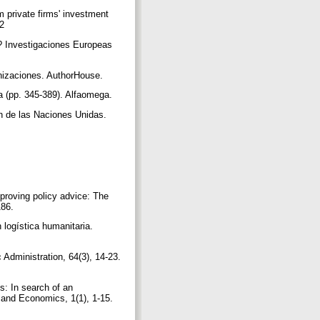
m private firms' investment
12
s? Investigaciones Europeas
anizaciones. AuthorHouse.
a (pp. 345‑389). Alfaomega.
n de las Naciones Unidas.
proving policy advice: The
186.
 logística humanitaria.
c Administration, 64(3), 14-23.
s: In search of an
 and Economics, 1(1), 1-15.