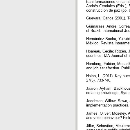
transformaciones en la in
Andrés Cendales (Eds.), E
construcción de paz (pp. 
Guevara, Carlos (2001). T
Guimaraes, Andre; Corréa,
of Brazil. International J
Hernández-Socha, Yuirubán
México. Revista Interamer
Hoareau, Cecile; Ritzen, 
countries. IZA Journal of
Homberg, Fabian; Mccarthy
and job satisfaction. Publ
Hsiao, L. (2011). Key succ
27(5), 733-740.
Jaaron, Ayham; Backhouse,
creating knowledge. Syst
Jacobson, Willow; Sowa, 
implementation practices
James, Oliver; Moseley, Al
and voice behaviour? Fiel
Jilke, Sebastian; Meulem