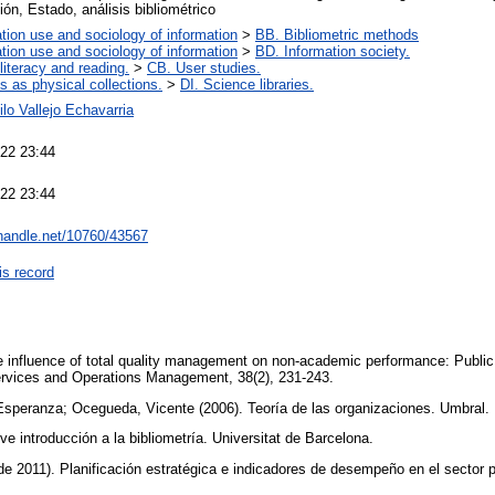
ión, Estado, análisis bibliométrico
tion use and sociology of information
>
BB. Bibliometric methods
tion use and sociology of information
>
BD. Information society.
literacy and reading.
>
CB. User studies.
es as physical collections.
>
DI. Science libraries.
lo Vallejo Echavarria
22 23:44
22 23:44
.handle.net/10760/43567
is record
influence of total quality management on non-academic performance: Public se
Services and Operations Management, 38(2), 231-243.
 Esperanza; Ocegueda, Vicente (2006). Teoría de las organizaciones. Umbral.
ve introducción a la bibliometría. Universitat de Barcelona.
 de 2011). Planificación estratégica e indicadores de desempeño en el sector 