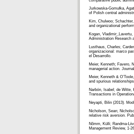
comparative public admini
Jurkowska-Gomułka, Agata;
of Polish central administ
Kim, Chulwoo; Schachter, H
and organizational perfor
Kogan, Vladimir;,Lavertu,
Administration Research 
Lusthaus, Charles; Carden
organizacional: marco par
el Desarrollo.
Meier, Kenneth; Favero, N
managerial action. Journa
Meier, Kenneth & O’Toole
and spurious relationship
Narbón, Isabel; de Witte, K
Transactions in Operation
Neyapti, Bilin (2013). Mod
Nicholson, Sean; Nicholso
relative risk aversion. Pu
Nõmm, Külli; Randma-Liiv
Management Review, 1-2