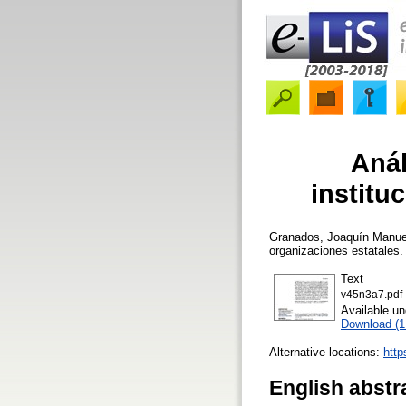
Anál
institu
Granados, Joaquín Manue
organizaciones estatales
Text
v45n3a7.pdf
Available u
Download (
Alternative locations:
http
English abstr