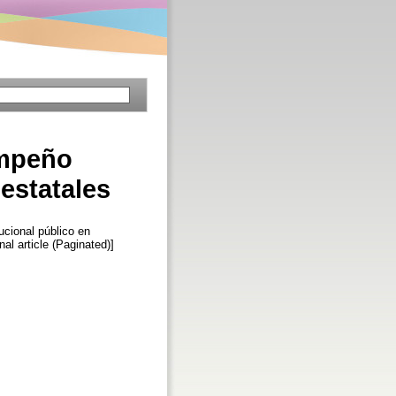
empeño
 estatales
ucional público en
nal article (Paginated)]