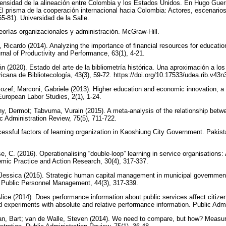
tensidad de la alineación entre Colombia y los Estados Unidos. En Hugo Guer
l prisma de la cooperación internacional hacia Colombia: Actores, escenarios,
65-81). Universidad de la Salle.
eorías organizacionales y administración. McGraw-Hill.
 Ricardo (2014). Analyzing the importance of financial resources for educatio
ournal of Productivity and Performance, 63(1), 4-21.
 (2020). Estado del arte de la bibliometría histórica. Una aproximación a lo
icana de Bibliotecología, 43(3), 59-72. https://doi.org/10.17533/udea.rib.v4
Jozef; Marconi, Gabriele (2013). Higher education and economic innovation, 
 European Labor Studies, 2(1), 1-24.
, Dermot; Tabvuma, Vurain (2015). A meta-analysis of the relationship betwe
ic Administration Review, 75(5), 711-722.
essful factors of learning organization in Kaoshiung City Government. Pakista
 C. (2016). Operationalising “double-loop” learning in service organisations
emic Practice and Action Research, 30(4), 317-337.
Jessica (2015). Strategic human capital management in municipal governmen
. Public Personnel Management, 44(3), 317-339.
ice (2014). Does performance information about public services affect citizens
d experiments with absolute and relative performance information. Public Admi
an, Bart; van de Walle, Steven (2014). We need to compare, but how? Measu