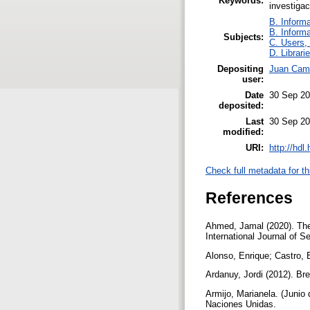
Keywords:
investigac
B. Informa
B. Informa
Subjects:
C. Users, 
D. Librari
Depositing
Juan Cami
user:
Date
30 Sep 20
deposited:
Last
30 Sep 20
modified:
URI:
http://hdl
Check full metadata for th
References
Ahmed, Jamal (2020). The 
International Journal of 
Alonso, Enrique; Castro,
Ardanuy, Jordi (2012). Bre
Armijo, Marianela. (Junio
Naciones Unidas.