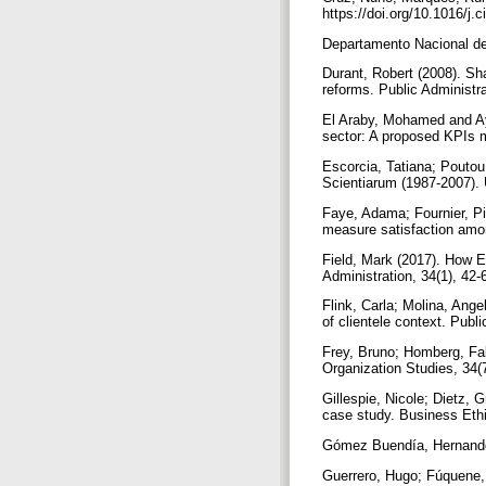
https://doi.org/10.1016/j.
Departamento Nacional de 
Durant, Robert (2008). Sha
reforms. Public Administr
El Araby, Mohamed and Ay
sector: A proposed KPIs m
Escorcia, Tatiana; Poutou,
Scientiarum (1987-2007). 
Faye, Adama; Fournier, Pie
measure satisfaction amon
Field, Mark (2017). How E
Administration, 34(1), 42-
Flink, Carla; Molina, Ange
of clientele context. Publ
Frey, Bruno; Homberg, Fab
Organization Studies, 34(
Gillespie, Nicole; Dietz, G
case study. Business Ethi
Gómez Buendía, Hernando 
Guerrero, Hugo; Fúquene, 