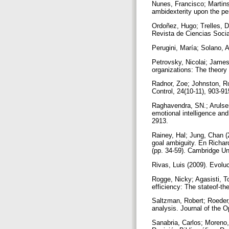
Nunes, Francisco; Martins,
ambidexterity upon the pe
Ordoñez, Hugo; Trelles, Di
Revista de Ciencias Socia
Perugini, María; Solano, Al
Petrovsky, Nicolai; James
organizations: The theory 
Radnor, Zoe; Johnston, Ro
Control, 24(10-11), 903-9
Raghavendra, SN.; Arulsent
emotional intelligence and
2913.
Rainey, Hal; Jung, Chan (
goal ambiguity. En Richa
(pp. 34-59). Cambridge Un
Rivas, Luis (2009). Evolu
Rogge, Nicky; Agasisti, T
efficiency: The stateof-th
Saltzman, Robert; Roeder,
analysis. Journal of the 
Sanabria, Carlos; Moreno, 