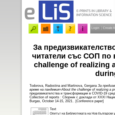
Login
Create 
За предизвикателство
читатели със СОП по 
challenge of realizing 
durin
Todorova, Radostina
and
Martinova, Gergana
За предиз
време на пандемия=About the challenge of realizing a pr
предизвикателства и трансформации в COVID-19 среда =
Collection of reports : Сборник с доклади от ХXХІ Нац
Burgas, October 14-15, 2021.. [Conference paper]
Text
Опитът на Библиотеката на Нов български у