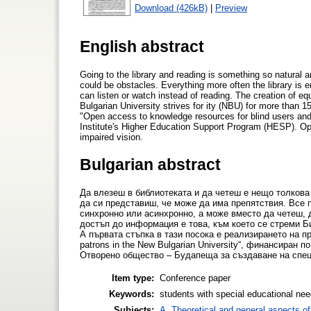
Download (426kB)
|
Preview
English abstract
Going to the library and reading is something so natural 
could be obstacles. Everything more often the library is 
can listen or watch instead of reading. The creation of eq
Bulgarian University strives for ity ​​(NBU) for more than 15
"Open access to knowledge resources for blind users and o
Institute's Higher Education Support Program (HESP). Ope
impaired vision.
Bulgarian abstract
Да влезеш в библиотеката и да четеш е нещо толкова
да си представиш, че може да има препятствия. Все п
синхронно или асинхронно, а може вместо да четеш,
достъп до информация е това, към което се стреми Би
А първата стъпка в тази посока е реализирането на прое
patrons in the New Bulgarian University“, финансиран 
Отворено общество – Будапеща за създаване на спец
Item type:
Conference paper
Keywords:
students with special educational n
Subjects:
A. Theoretical and general aspects of 