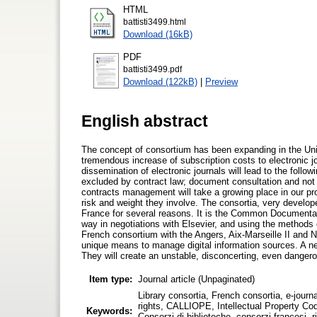
HTML
battisti3499.html
Download (16kB)
PDF
battisti3499.pdf
Download (122kB)
|
Preview
English abstract
The concept of consortium has been expanding in the Unit
tremendous increase of subscription costs to electronic
dissemination of electronic journals will lead to the follow
excluded by contract law; document consultation and not
contracts management will take a growing place in our pro
risk and weight they involve. The consortia, very develo
France for several reasons. It is the Common Documentati
way in negotiations with Elsevier, and using the methods d
French consortium with the Angers, Aix-Marseille II and Na
unique means to manage digital information sources. A
They will create an unstable, disconcerting, even danger
Item type:
Journal article (Unpaginated)
Library consortia, French consortia, e-journal
rights, CALLIOPE, Intellectual Property C
Keywords:
Consorzi di biblioteche, consorzi francesi, riv