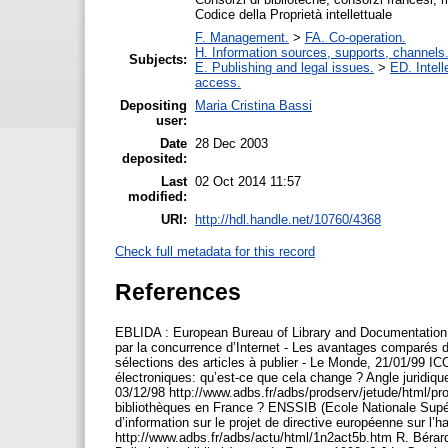
Codice della Proprietà intellettuale
F. Management.
>
FA. Co-operation.
H. Information sources, supports, channels
Subjects:
E. Publishing and legal issues.
>
ED. Intell
access.
Depositing
Maria Cristina Bassi
user:
Date
28 Dec 2003
deposited:
Last
02 Oct 2014 11:57
modified:
URI:
http://hdl.handle.net/10760/4368
Check full metadata for this record
References
EBLIDA : European Bureau of Library and Documentation 
par la concurrence d’Internet - Les avantages comparés du
sélections des articles à publier - Le Monde, 21/01/99 IC
électroniques: qu’est-ce que cela change ? Angle juridiq
03/12/98 http://www.adbs.fr/adbs/prodserv/jetude/html/pr
bibliothèques en France ? ENSSIB (Ecole Nationale Supér
d’information sur le projet de directive européenne sur l’
http://www.adbs.fr/adbs/actu/html/1n2act5b.htm R. Bérar