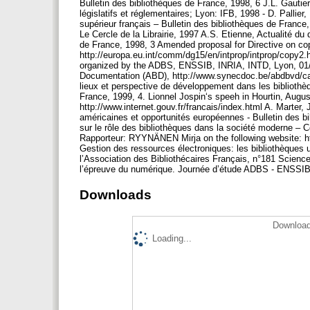
Bulletin des bibliothèques de France, 1998, 6 J.L. Gautier
législatifs et réglementaires; Lyon: IFB, 1998 - D. Pallie
supérieur français – Bulletin des bibliothèques de Franc
Le Cercle de la Librairie, 1997 A.S. Etienne, Actualité du 
de France, 1998, 3 Amended proposal for Directive on copy
http://europa.eu.int/comm/dg15/en/intprop/intprop/copy2.
organized by the ADBS, ENSSIB, INRIA, INTD, Lyon, 01/07/
Documentation (ABD), http://www.synecdoc.be/abdbvd/ca_
lieux et perspective de développement dans les bibliothè
France, 1999, 4. Lionnel Jospin‘s speeh in Hourtin, Aug
http://www.internet.gouv.fr/francais/index.html A. Marter, 
américaines et opportunités européennes - Bulletin des 
sur le rôle des bibliothèques dans la société moderne – C
Rapporteur: RYYNÄNEN Mirja on the following website: ht
Gestion des ressources électroniques: les bibliothèques un
l’Association des Bibliothécaires Français, n°181 Scienc
l’épreuve du numérique. Journée d’étude ADBS - ENSSIB
Downloads
Download
Loading...