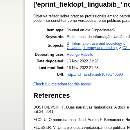
['eprint_fieldopt_linguabib_' n
Objetiva refletir sobre práticas profissionais emancipató
podem se constituir como verdadeiramente públicos para
Item type:
Journal article (Unpaginated)
Keywords:
Profissional de informação. Usuário 
B. Information use and sociology of i
Subjects:
C. Users, literacy and reading.
>
CZ. 
Depositing user:
Rodrigo Rabello
Date deposited:
16 Nov 2022 21:28
Last modified:
16 Nov 2022 21:28
URI:
http://hdl.handle.net/10760/43690
Check full metadata for this record
References
DOSTOIÉVSKI, F. Duas narrativas fantásticas: A dócil e 
Ed.34, 2011.
ECO, U. O nome da rosa. Trad. Aurora F. Bernardini e Ho
FLUSSER, V. Uma biblioteca verdadeiramente pública. R. 