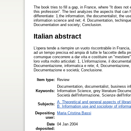
The book tries to fill a gap, in France, where “It does no
this profession”. The text analyzes the aspects that can h
differentiate: 1.the information, the documentalist, the u
information science and net; 4. Documentation, techinq
Documentation and society; Conclusion.
Italian abstract
L'opera tende a riempire un vuoto riscontrabile in Francia,
ad un tempo precisa ed ampia di tutte le faccette della pr
comunque concorrere a dar vita e costituire un "mestiere" 
loro volta molto articolati: 1, L'informazione, il document
Documentazione, informatica e rete; 4, Documentazione, 
Documentazione e società; Conclusione.
Item type:
Review
Documentation, documentalist, business info
Keywords:
Information Science, grey literature Docume
Società dell'Informazione, Scienze dell'Infor
A. Theoretical and general aspects of librar
Subjects:
B. Information use and sociology of informa
Depositing
Maria Cristina Bassi
user:
Date
04 Jan 2004
deposited: