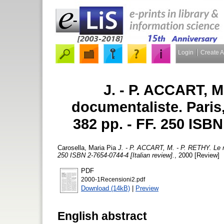
Login
Create 
J. - P. ACCART, M
documentaliste. Paris, 
382 pp. - FF. 250 ISBN
Carosella, Maria Pia
J. - P. ACCART, M. - P. RETHY. Le mé
250 ISBN 2-7654-0744-4 [Italian review].
, 2000 [Review]
PDF
2000-1Recensioni2.pdf
Download (14kB)
|
Preview
English abstract