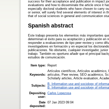
success for their acceptance and publication in impact jo
evaluations and how to disseminate the article once it h
especially doctoral students who have chosen to carry ou
or senior, will surely find several elements of interest in
that of social sciences in general and communication stu
Spanish abstract
Este trabajo presenta los elementos más importantes que 
determinan el éxito para su aceptación y publicación en
responder a evaluaciones de tipo peer review y como difun
investigadores en formación y en especial los doctorand
publicaciones. No obstante, cualquier investigador, junio
trabajo. También es oportuno añadir que el principal bac
estudios de comunicación.
Item type:
Report
Artículos científicos, Artículos académico
Keywords:
artículos, Peer review, SEO académico, Scien
Scholarly articles, Article evaluation, Aca
B. Information use and sociology of informa
Subjects:
B. Information use and sociology of informa
Depositing
Carlos Lopezosa
user:
Date
07 Jan 2023 09:04
deposited: