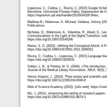
Lopezosa, C.; Codina, L.; Rovira, C. (2022) Google Scho
Barcelona: Universitat Pompeu Fabra, Departament de Com
https://repositori.upf.edu/handle/10230/54328 Miles,
Matthew B.; Huberman, A. Michael; Saldana, Johnny (20
Publications.
Nicholas, D., Watkinson, A., Volentine, R., Allard, S., Lev
Communications in the Light of the Digital Transition: se
https://doi.org/10.1087/20140206
Reese, S. D. (2022): «Writing the Conceptual Article: A Pr
https://doi.org/10.1080/21670811.2021.2009353
Rovira, C.; Codina, L.; Lopezosa, C. (2021) Language bias
https://doi.org/10.3390/fi13020031
Sollaci, L. B., & Pereira, M. G. (2004). «The introduction
Journal of the Medical Library Association: JMLA, 92(3)
Vesnic-Alujevic, L. (2014). “Peer review and scientific pu
https://doi.org/10.1007/s12109-014-9345-8
Web of Science Academy (2022). [sitio web]. https://cl
Wu, J. (2011). «Improving the writing of research pape
https://doi.org/10.1007/s10980-011-9674-3