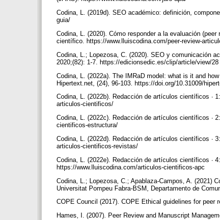
Codina, L. (2019d). SEO académico: definición, compone
guia/
Codina, L. (2020). Cómo responder a la evaluación (peer 
científico. https://www.lluiscodina.com/peer-review-articu
Codina, L.; Lopezosa, C. (2020). SEO y comunicación a
2020;(82): 1-7. https://edicionsedic.es/clip/article/view/2
Codina, L. (2022a). The IMRaD model: what is it and how c
Hipertext.net, (24), 96-103. https://doi.org/10.31009/hipe
Codina, L. (2022b). Redacción de artículos científicos · 1
articulos-cientificos/
Codina, L. (2022c). Redacción de artículos científicos · 2
cientificos-estructura/
Codina, L. (2022d). Redacción de artículos científicos · 3
articulos-cientificos-revistas/
Codina, L. (2022e). Redacción de artículos científicos ·
https://www.lluiscodina.com/articulos-cientificos-apc
Codina, L.; Lopezosa, C.; Apablaza-Campos, A. (2021) 
Universitat Pompeu Fabra-BSM, Departamento de Comunica
COPE Council (2017). COPE Ethical guidelines for peer r
Hames, I. (2007). Peer Review and Manuscript Management