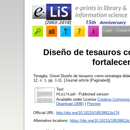
Login
Create 
Diseño de tesauros c
fortalec
Tenaglia, Grisel
Diseño de tesauros como estrategia didác
12, n. 1, pp. 1-11. [Journal article (Paginated)]
Text
- Published version
PCe174.pdf
Available under License
Creative Commons A
Download (2MB)
|
Preview
Official URL:
http://doi.org/10.24215/18539912e174
Alternative locations:
https://doi.org/10.24215/18539912e