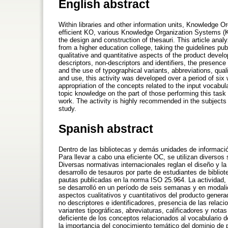
English abstract
Within libraries and other information units, Knowledge Or
efficient KO, various Knowledge Organization Systems (KO
the design and construction of thesauri. This article ana
from a higher education college, taking the guidelines pu
qualitative and quantitative aspects of the product devel
descriptors, non-descriptors and identifiers, the presence
and the use of typographical variants, abbreviations, qua
and use, this activity was developed over a period of six
appropriation of the concepts related to the input vocabu
topic knowledge on the part of those performing this tas
work. The activity is highly recommended in the subjects 
study.
Spanish abstract
Dentro de las bibliotecas y demás unidades de informació
Para llevar a cabo una eficiente OC, se utilizan diversos
Diversas normativas internacionales reglan el diseño y la
desarrollo de tesauros por parte de estudiantes de biblio
pautas publicadas en la norma ISO 25.964. La actividad, 
se desarrolló en un período de seis semanas y en modalidad
aspectos cualitativos y cuantitativos del producto genera
no descriptores e identificadores, presencia de las relac
variantes tipográficas, abreviaturas, calificadores y nota
deficiente de los conceptos relacionados al vocabulario 
la importancia del conocimiento temático del dominio de p