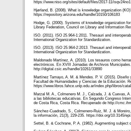
https://www.niso.org/sites/default/files/2017-11/isqv24no
Hjørland, B. (2008). What is knowledge organization (KO
https://repository.arizona.edu/handle/10150/106183
Hodge, G. (2000). Systems of knowledge organization for di
Library Federation, Council on Library and Information R
ISO. (2011). ISO 25.964-1:2011. Thesauri and interoperabili
International Organization for Standardization.
ISO. (2013). ISO 25.964-2:2013. Thesauri and interoperabil
International Organization for Standardization.
Maldonado Martínez, A. (2010). Los tesauros como herra
electrónicos. En XVIII Jornadas de Archivos Municipale
http://digital.csic.es/handle/10261/33890
Martínez Tamayo, A. M. & Mendes. P. V. (2015). Diseño y 
Facultad de Humanidades y Ciencias de la Educación. R
https://www.libros.fahce.unlp.edu.ar/index.php/libros/cat
Marzal M. A., Colmenero M. J., Calzada, J. & Cuevas, A. 
a las bibliotecas educativas. En Segundo Congreso Inte
de Costa Rica, Costa Rica. Recuperado de http://cmc.
Sánchez-Cuadrado, S., Colmenero-Ruiz, M. J. & Moreiro, 
la información, 21(3), 229-235. https://doi.org/10.3145/e
Settel, B. & Cochrane, P. A. (1982). Augmenting subject d