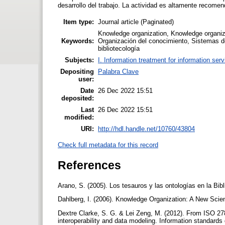
desarrollo del trabajo. La actividad es altamente recomen
Item type:
Journal article (Paginated)
Knowledge organization, Knowledge organiza
Keywords:
Organización del conocimiento, Sistemas de
bibliotecología
Subjects:
I. Information treatment for information ser
Depositing
Palabra Clave
user:
Date
26 Dec 2022 15:51
deposited:
Last
26 Dec 2022 15:51
modified:
URI:
http://hdl.handle.net/10760/43804
Check full metadata for this record
References
Arano, S. (2005). Los tesauros y las ontologías en la Bi
Dahlberg, I. (2006). Knowledge Organization: A New Scie
Dextre Clarke, S. G. & Lei Zeng, M. (2012). From ISO 27
interoperability and data modeling. Information standards