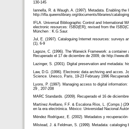
130-145
Iannella, R. & Waugh, A. (1997). Metadata. Enabling the 
http://ifla.queenslibrary.org/documents/libraries/catalogi
IFLA. Universal Bibliographic Control and International M
electronic resources: ISBD(ER); revised from the ISBD(CF):
München : K.G.Saur.
Jul, E. (1997). Cataloguing Internet resources: surveys a
(1), 6-9
Lagoze, C. (1996). The Warwick Framework: a container a
Recuperado el 17 de diciembre de 2009, de http://www.dli
Lazinger, S. (2001). Digital preservation and metadata: hi
Law, D.G. (1996). Electronic data archiving and acces.
Science. Unesco, Paris, 19-23 February 1996 Recuperado 
Lyons, P. (1997). Managing access to digital information:
29 , 207-208
MARC Standards. (2009). Recuperado el 16 de diciembre d
Martínez Arellano, F.F. & Escalona Ríos, L. (Comps.) (20
en la era electrónica. México: Universidad Nacional Aut
Méndez Rodríguez, E. (2002). Metadatos y recuperación 
Milstead, J. & Feldman, S. (1999). Metadata: cataloging 