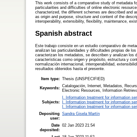
This work consists of a comparative study of metadata fo
particularities and difficulties of online electronic resou
characterized, the different schemes are described and a
as origin and purpose, structure and content of the descrip
interoperability, extensibility, flexibility, maintenance, e
Spanish abstract
Este trabajo consiste en un estudio comparativo de meta
analizan las particularidades y dificultades propias de lo
caracterizan los metadatos, se describen y analizan los
características como origen y propósito, estructura y cont
normalización internacional, interoperabilidad, extensibil
resultados obtenidos hasta el presente.
Item type:
Thesis (UNSPECIFIED)
Catalogación, Internet, Metadatos, Recurs
Keywords:
Electronic Resources, Information Retriev
I. Information treatment for information se
Subjects:
I. Information treatment for information se
I. Information treatment for information se
Depositing
Sandra Gisela Martín
user:
Date
02 Jan 2023 21:54
deposited:
Last
18 Jan 2023 11:52