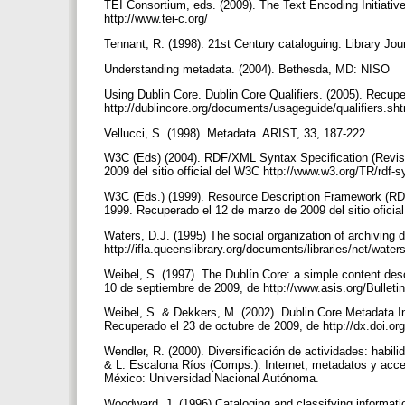
TEI Consortium, eds. (2009). The Text Encoding Initiativ
http://www.tei-c.org/
Tennant, R. (1998). 21st Century cataloguing. Library Jou
Understanding metadata. (2004). Bethesda, MD: NISO
Using Dublin Core. Dublin Core Qualifiers. (2005). Recup
http://dublincore.org/documents/usageguide/qualifiers.sh
Vellucci, S. (1998). Metadata. ARIST, 33, 187-222
W3C (Eds) (2004). RDF/XML Syntax Specification (Revis
2009 del sitio official del W3C http://www.w3.org/TR/rdf
W3C (Eds.) (1999). Resource Description Framework (R
1999. Recuperado el 12 de marzo de 2009 del sitio ofic
Waters, D.J. (1995) The social organization of archiving 
http://ifla.queenslibrary.org/documents/libraries/net/wate
Weibel, S. (1997). The Dublín Core: a simple content desc
10 de septiembre de 2009, de http://www.asis.org/Bullet
Weibel, S. & Dekkers, M. (2002). Dublin Core Metadata In
Recuperado el 23 de octubre de 2009, de http://dx.doi.o
Wendler, R. (2000). Diversificación de actividades: habili
& L. Escalona Ríos (Comps.). Internet, metadatos y acceso
México: Universidad Nacional Autónoma.
Woodward, J. (1996) Cataloging and classifying informati