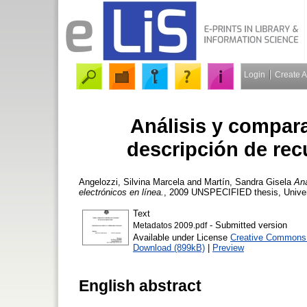
Login
Create 
Análisis y compar
descripción de rec
Angelozzi, Silvina Marcela
and
Martín, Sandra Gisela
Aná
electrónicos en línea.
, 2009 UNSPECIFIED thesis, Univer
Text
- Submitted version
Metadatos 2009.pdf
Available under License
Creative Commons A
Download (899kB)
|
Preview
English abstract