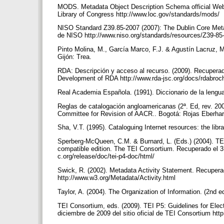
MODS. Metadata Object Description Schema official Web s
Library of Congress http://www.loc.gov/standards/mods/
NISO Standard Z39.85-2007 (2007): The Dublin Core Meta
de NISO http://www.niso.org/standards/resources/Z39-85
Pinto Molina, M., García Marco, F.J. & Agustín Lacruz, 
Gijón: Trea.
RDA: Descripción y acceso al recurso. (2009). Recuperado
Development of RDA http://www.rda-jsc.org/docs/rdabroc
Real Academia Española. (1991). Diccionario de la lengu
Reglas de catalogación angloamericanas (2ª. Ed, rev. 2002
Committee for Revision of AACR.. Bogotá: Rojas Eberha
Sha, V.T. (1995). Cataloguing Internet resources: the libr
Sperberg-McQueen, C.M. & Burnard, L. (Eds.) (2004). TE
compatible edition. The TEI Consortium. Recuperado el 31
c.org/release/doc/tei-p4-doc/html/
Swick, R. (2002). Metadata Activity Statement. Recupera
http://www.w3.org/Metadata/Activity.html
Taylor, A. (2004). The Organization of Information. (2nd 
TEI Consortium, eds. (2009). TEI P5: Guidelines for Elec
diciembre de 2009 del sitio oficial de TEI Consortium htt