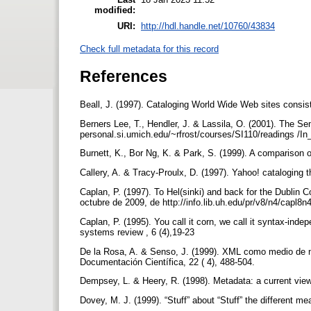
modified:
URI:
http://hdl.handle.net/10760/43834
Check full metadata for this record
References
Beall, J. (1997). Cataloging World Wide Web sites consisti
Berners Lee, T., Hendler, J. & Lassila, O. (2001). The S
personal.si.umich.edu/~rfrost/courses/SI110/readings 
Burnett, K., Bor Ng, K. & Park, S. (1999). A comparison 
Callery, A. & Tracy-Proulx, D. (1997). Yahoo! cataloging t
Caplan, P. (1997). To Hel(sinki) and back for the Dublin
octubre de 2009, de http://info.lib.uh.edu/pr/v8/n4/capl8n
Caplan, P. (1995). You call it corn, we call it syntax-in
systems review , 6 (4),19-23
De la Rosa, A. & Senso, J. (1999). XML como medio de n
Documentación Científica, 22 ( 4), 488-504.
Dempsey, L. & Heery, R. (1998). Metadata: a current view
Dovey, M. J. (1999). “Stuff” about “Stuff” the different m