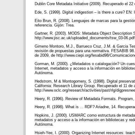
Dublin Core Metadata Initiative (2009). Recuperado el 22 
Ede, S. (1999). Digital indigestion – is there a cure? EN: 
Eito Brun, R. (2008). Lenguajes de marcas para la gestió
referencia. Gijón: Trea.
Gartner, R. (2003). MODS: Metadata Object Description
http://www.jisc.ac.uk/uploaded_documents/tsw_03-06.pd
Gimeno Montoro, M.J., Barrueco Cruz, J.M. & Garcia Testa
revisión de propuestas para una normativa. FESABIB 98
de 2009, de http://www.ciepi.org/fesabid98/Comunicaci
Gorman, M. (2000). ¿Metadatos o catalogación? Un cuesti
Internet, metadatos y acceso a la información en bibliote
Autónoma.
Hedstrom, M & Montogomery, S. (1998). Digital preserva
California: Research Library Group. Recuperado el 11 de 
http://www.oclc.org/research/activities/past/rlg/digpresn
Heery, R. (1996). Review of Metadata Formats. Program,
Heery, R. (1998). What is ... RDF? Ariadne, 14. Recupera
Hopkins, J. (2000). USMARC como estructura de metadatos
metadatos y acceso a la información en bibliotecas y red
Autónoma.
Hsieh-Yee, I. (2000). Organizing Internet resources: te