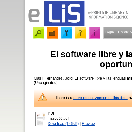
Login
Create 
El software libre y 
oportun
Mas i Hernàndez, Jordi
El software libre y las lenguas mi
(Unpaginated)]
There is a
more recent version of this item
av
PDF
mas0303.pdf
Download (146kB)
|
Preview