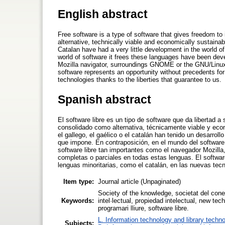
English abstract
Free software is a type of software that gives freedom to 
alternative, technically viable and economically sustainabl
Catalan have had a very little development in the world of 
world of software it frees these languages have been dev
Mozilla navigator, surroundings GNOME or the GNU/Linux s
software represents an opportunity without precedents for
technologies thanks to the liberties that guarantee to us.
Spanish abstract
El software libre es un tipo de software que da libertad a
consolidado como alternativa, técnicamente viable y eco
el gallego, el gaélico o el catalán han tenido un desarro
que impone. En contraposición, en el mundo del software 
software libre tan importantes como el navegador Mozill
completas o parciales en todas estas lenguas. El software
lenguas minoritarias, como el catalán, en las nuevas tecn
Item type:
Journal article (Unpaginated)
Society of the knowledge, societat del cone
Keywords:
intel·lectual, propiedad intelectual, new te
programari lliure, software libre.
L. Information technology and library techn
Subjects: