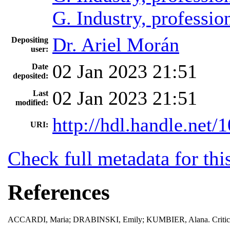
G. Industry, professio
Dr. Ariel Morán
Depositing
user:
02 Jan 2023 21:51
Date
deposited:
02 Jan 2023 21:51
Last
modified:
http://hdl.handle.net
URI:
Check full metadata for thi
References
ACCARDI, Maria; DRABINSKI, Emily; KUMBIER, Alana. Critical Libra