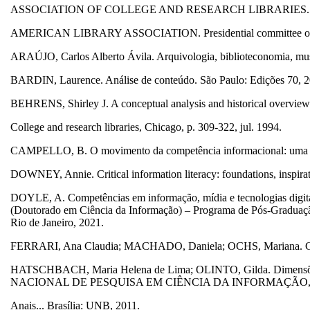
ASSOCIATION OF COLLEGE AND RESEARCH LIBRARIES. Informatio
AMERICAN LIBRARY ASSOCIATION. Presidential committee on info
ARAÚJO, Carlos Alberto Ávila. Arquivologia, biblioteconomia, mus
BARDIN, Laurence. Análise de conteúdo. São Paulo: Edições 70, 
BEHRENS, Shirley J. A conceptual analysis and historical overview
College and research libraries, Chicago, p. 309-322, jul. 1994.
CAMPELLO, B. O movimento da competência informacional: uma perspe
DOWNEY, Annie. Critical information literacy: foundations, inspira
DOYLE, A. Competências em informação, mídia e tecnologias digitais 
(Doutorado em Ciência da Informação) – Programa de Pós-Graduação 
Rio de Janeiro, 2021.
FERRARI, Ana Claudia; MACHADO, Daniela; OCHS, Mariana. Guia d
HATSCHBACH, Maria Helena de Lima; OLINTO, Gilda. Dimensões da 
NACIONAL DE PESQUISA EM CIÊNCIA DA INFORMAÇÃO, 12.,
Anais... Brasília: UNB, 2011.