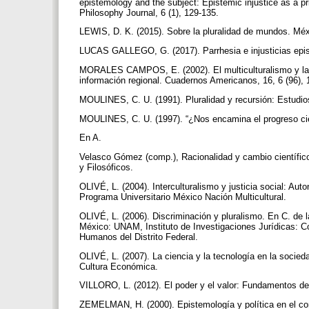
epistemology and the subject: Epistemic injustice as a 
Philosophy Journal, 6 (1), 129-135.
LEWIS, D. K. (2015). Sobre la pluralidad de mundos. Méx
LUCAS GALLEGO, G. (2017). Parrhesia e injusticias epist
MORALES CAMPOS, E. (2002). El multiculturalismo y la gl
información regional. Cuadernos Americanos, 16, 6 (96),
MOULINES, C. U. (1991). Pluralidad y recursión: Estudio
MOULINES, C. U. (1997). “¿Nos encamina el progreso cie
En A.
Velasco Gómez (comp.), Racionalidad y cambio científic
y Filosóficos.
OLIVÉ, L. (2004). Interculturalismo y justicia social: Aut
Programa Universitario México Nación Multicultural.
OLIVÉ, L. (2006). Discriminación y pluralismo. En C. de l
México: UNAM, Instituto de Investigaciones Jurídicas: C
Humanos del Distrito Federal.
OLIVÉ, L. (2007). La ciencia y la tecnología en la socied
Cultura Económica.
VILLORO, L. (2012). El poder y el valor: Fundamentos de
ZEMELMAN, H. (2000). Epistemología y política en el con