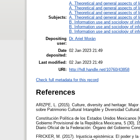
A. Theoretical and general aspects of li
A. Theoretical and general aspects of li
A. Theoretical and general aspects of li
Subjects:
A. Theoretical and general aspects of li
B. Information use and sociology of in
B. Information use and sociology of in
B. Information use and sociology of in
Depositing
Dr. Ariel Morán
user:
Date
02 Jan 2023 21:49
deposited:
Last modified:
02 Jan 2023 21:49
URI:
http://hdl.handle.net/10760/43858
Check full metadata for this record
References
ARIZPE, L. (2015). Culture, diversity and heritage: Majo
sobre Patrimonio Cultural Intangible y Diversidad Cultura
Constitución Política de los Estados Unidos Mexicanos [C
Gobierno Provisional de la República Mexicana, 5 (30), 1
Diario Oficial de la Federación: Órgano del Gobierno Con
FRICKER, M. (2017). Injusticia epistémica: El poder y la 