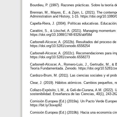
Bourdieu, P. (1997). Razones prácticas. Sobre la teoría d
Brennan, M., Mayes, E., & Zipin, L. (2021). The contempo
Administration and History, 1-15. https://doi.org/10.10
Capella-Riera, J. (2004). Políticas educativas. Educación
Carattini, S., & Löschel, A. (2021). Managing momentum i
https://doi.org/10.1088/1748-9326/abf58d
Carbonell-Alcocer, A. (2022b). Resultados del proceso d
https://doi.org/10.5281/zenodo.6558254
Carbonell-Alcocer, A. (2022c). Recomendaciones para imp
https://doi.org/10.5281/zenodo.6558273
Carbonell-Alcocer, A., Romero-Luis, J., Gertrudix, M., & 
Teoría Fundamentada. Zenodo. https://doi.org/10.5281/
Cardozo-Brum, M. (2011). Las ciencias sociales y el prob
Clear, J. (2019). Hábitos atómicos. Cambios pequeños, re
Collazo-Expósito, L.M., & Geli-de-Ciurana, A.M. (2022).
sostenibilidad. Enseñanza de las Ciencias, 40(1), 243-26
Comisión Europea (Ed.) (2019a). Un Pacto Verde Europeo.
https://bit.ly/3oxep92
Comisión Europea (Ed.) (2019b). Hacia una economía circu