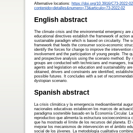
Alternative locations:
https://doi.org/10.3916/C73-2022-02
contenido=detalles&numero=73&articulo=73-2022-02
English abstract
The climate crisis and the environmental emergency are a 
educational directives establish the framework of actio
sustainable paradigm which is based on circularity. The sc
framework that feeds the consumer socio-economic struct
identify the forces for change to improve the intervention
involvement and the participation of young people. The 
and prospective analysis using the scenario method. By m
groups are conducted with technicians and managers, trai
agents and legislation on education and sustainability ar
obtained, drivers and constraints are identified, establishi
possible futures. It concludes with a set of recommendatio
dystopian scenario.
Spanish abstract
La crisis climática y la emergencia medioambiental augura
nacionales educativas establecen los marcos de actuaci
paradigma sostenible basado en la Economía Circular. La
reproductivo que alimenta la estructura socioeconómica 
que ha mostrado el límite de los recursos del planeta. El 
mejorar los mecanismos de intervención en el ámbito educ
social de los jóvenes. La metodología cualitativa combin