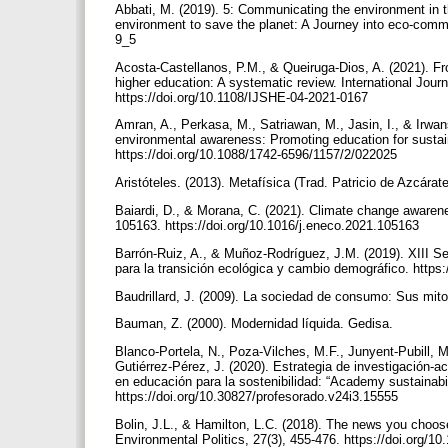
Abbati, M. (2019). 5: Communicating the environment in 
environment to save the planet: A Journey into eco-commu
9_5
Acosta-Castellanos, P.M., & Queiruga-Dios, A. (2021). Fr
higher education: A systematic review. International Journ
https://doi.org/10.1108/IJSHE-04-2021-0167
Amran, A., Perkasa, M., Satriawan, M., Jasin, I., & Irwa
environmental awareness: Promoting education for sustai
https://doi.org/10.1088/1742-6596/1157/2/022025
Aristóteles. (2013). Metafísica (Trad. Patricio de Azcára
Baiardi, D., & Morana, C. (2021). Climate change awaren
105163. https://doi.org/10.1016/j.eneco.2021.105163
Barrón-Ruiz, A., & Muñoz-Rodríguez, J.M. (2019). XIII Se
para la transición ecológica y cambio demográfico. https
Baudrillard, J. (2009). La sociedad de consumo: Sus mitos
Bauman, Z. (2000). Modernidad líquida. Gedisa.
Blanco-Portela, N., Poza-Vilches, M.F., Junyent-Pubill, M
Gutiérrez-Pérez, J. (2020). Estrategia de investigación-acc
en educación para la sostenibilidad: “Academy sustainabi
https://doi.org/10.30827/profesorado.v24i3.15555
Bolin, J.L., & Hamilton, L.C. (2018). The news you choo
Environmental Politics, 27(3), 455-476. https://doi.org