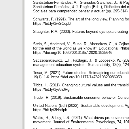
Santisteban-Fernández, A., Granados-Sanchez, J., & Pagè
Santisteban-Fernádez, & J. Pagès (Eds.), Didáctica del c
Sociales para comprender, pensar y actuar (pp. 295-314). 
Schwartz, P. (1991). The art of the long view. Planning f
https://bit.ly/3wGCopB
Slaughter, R.A. (2003). Futures beyond dystopia creating 
Stein, S., Andreotti, V., Susa, R., Ahenakew, C., & Cajko
for the end of the world as we know it”. Educational Phil
https://doi.org/10.1080/00131857.2020.1835646
Szczepankiewicz, E.I., Fazlagic, J., & Loopesko, W. (2021
management education system. Sustainability, 13(3), 124
Tesar, M. (2021). Future studies: Reimagining our educati
19(1), 1-6. https://doi.org/10.1177/1478210320986950
Tibbs, H. (2011). Changing cultural values and the transiti
https://bit.ly/3yAh3Rg
Trudel, R. (2019). Sustainable consumer behavior. Consu
United Nations (Ed.) (2022). Sustainable development. A
https://bit.ly/3Hntfpb
Wallis, H., & Loy, L.S. (2021). What drives pro-environm
movement. Journal of Environmental Psychology, 74, 101