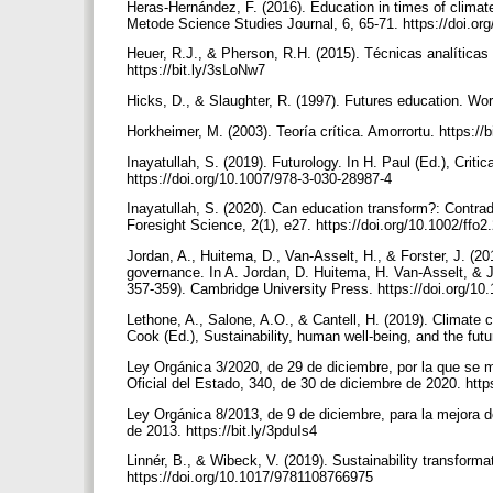
Heras-Hernández, F. (2016). Education in times of climate c
Metode Science Studies Journal, 6, 65-71. https://doi.o
Heuer, R.J., & Pherson, R.H. (2015). Técnicas analíticas 
https://bit.ly/3sLoNw7
Hicks, D., & Slaughter, R. (1997). Futures education. W
Horkheimer, M. (2003). Teoría crítica. Amorrortu. https://
Inayatullah, S. (2019). Futurology. In H. Paul (Ed.), Critic
https://doi.org/10.1007/978-3-030-28987-4
Inayatullah, S. (2020). Can education transform?: Contra
Foresight Science, 2(1), e27. https://doi.org/10.1002/ffo2
Jordan, A., Huitema, D., Van-Asselt, H., & Forster, J. (2
governance. In A. Jordan, D. Huitema, H. Van-Asselt, & J.
357-359). Cambridge University Press. https://doi.org/
Lethone, A., Salone, A.O., & Cantell, H. (2019). Climate
Cook (Ed.), Sustainability, human well-being, and the fut
Ley Orgánica 3/2020, de 29 de diciembre, por la que se 
Oficial del Estado, 340, de 30 de diciembre de 2020. http
Ley Orgánica 8/2013, de 9 de diciembre, para la mejora de
de 2013. https://bit.ly/3pduIs4
Linnér, B., & Wibeck, V. (2019). Sustainability transform
https://doi.org/10.1017/9781108766975