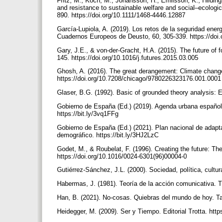
Fritz, M., Koch, M., Johansson, H., Emilsson, K., Hildin
and resistance to sustainable welfare and social–ecologic
890. https://doi.org/10.1111/1468-4446.12887
García-Lupiola, A. (2019). Los retos de la seguridad ene
Cuadernos Europeos de Deusto, 60, 305-339. https://do
Gary, J.E., & von-der-Gracht, H.A. (2015). The future of f
145. https://doi.org/10.1016/j.futures.2015.03.005
Ghosh, A. (2016). The great derangement: Climate change
https://doi.org/10.7208/chicago/9780226323176.001.000
Glaser, B.G. (1992). Basic of grounded theory analysis: 
Gobierno de España (Ed.) (2019). Agenda urbana española
https://bit.ly/3vq1FFg
Gobierno de España (Ed.) (2021). Plan nacional de adaptac
demográfico. https://bit.ly/3HJ2LzC
Godet, M., & Roubelat, F. (1996). Creating the future: T
https://doi.org/10.1016/0024-6301(96)00004-0
Gutiérrez-Sánchez, J.L. (2000). Sociedad, política, cult
Habermas, J. (1981). Teoría de la acción comunicativa. Tro
Han, B. (2021). No-cosas. Quiebras del mundo de hoy. T
Heidegger, M. (2009). Ser y Tiempo. Editorial Trotta. http