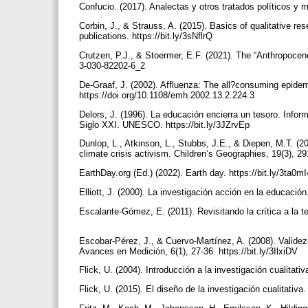
Confucio. (2017). Analectas y otros tratados políticos y 
Corbin, J., & Strauss, A. (2015). Basics of qualitative 
publications. https://bit.ly/3sNflrQ
Crutzen, P.J., & Stoermer, E.F. (2021). The “Anthropocene
3-030-82202-6_2
De-Graaf, J. (2002). Affluenza: The all?consuming epide
https://doi.org/10.1108/emh.2002.13.2.224.3
Delors, J. (1996). La educación encierra un tesoro. Info
Siglo XXI. UNESCO. https://bit.ly/3JZrvEp
Dunlop, L., Atkinson, L., Stubbs, J.E., & Diepen, M.T. (2
climate crisis activism. Children’s Geographies, 19(3), 
EarthDay.org (Ed.) (2022). Earth day. https://bit.ly/3ta0m
Elliott, J. (2000). La investigación acción en la educació
Escalante-Gómez, E. (2011). Revisitando la crítica a la t
Escobar-Pérez, J., & Cuervo-Martínez, A. (2008). Validez 
Avances en Medición, 6(1), 27-36. https://bit.ly/3IlxiDV
Flick, U. (2004). Introducción a la investigación cualitati
Flick, U. (2015). El diseño de la investigación cualitativ