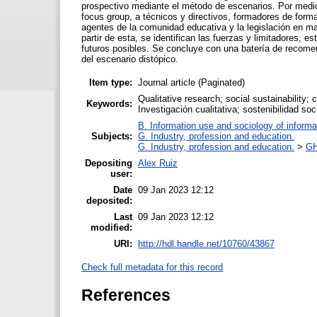
prospectivo mediante el método de escenarios. Por medio 
focus group, a técnicos y directivos, formadores de form
agentes de la comunidad educativa y la legislación en mat
partir de esta, se identifican las fuerzas y limitadores, e
futuros posibles. Se concluye con una batería de recomen
del escenario distópico.
Item type:
Journal article (Paginated)
Qualitative research; social sustainability;
Keywords:
Investigación cualitativa; sostenibilidad soc
B. Information use and sociology of informa
Subjects:
G. Industry, profession and education.
G. Industry, profession and education.
>
GH
Depositing
Alex Ruiz
user:
Date
09 Jan 2023 12:12
deposited:
Last
09 Jan 2023 12:12
modified:
URI:
http://hdl.handle.net/10760/43867
Check full metadata for this record
References