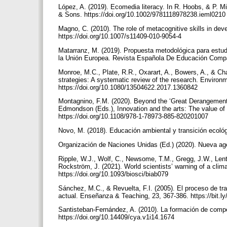
López, A. (2019). Ecomedia literacy. In R. Hoobs, & P. Mih
& Sons. https://doi.org/10.1002/9781118978238.ieml021
Magno, C. (2010). The role of metacognitive skills in deve
https://doi.org/10.1007/s11409-010-9054-4
Matarranz, M. (2019). Propuesta metodológica para estudi
la Unión Europea. Revista Española De Educación Compar
Monroe, M.C., Plate, R.R., Oxarart, A., Bowers, A., & Ch
strategies: A systematic review of the research. Environ
https://doi.org/10.1080/13504622.2017.1360842
Montagnino, F.M. (2020). Beyond the ‘Great Derangement’: 
Edmondson (Eds.), Innovation and the arts: The value of 
https://doi.org/10.1108/978-1-78973-885-820201007
Novo, M. (2018). Educación ambiental y transición ecológ
Organización de Naciones Unidas (Ed.) (2020). Nueva age
Ripple, W.J., Wolf, C., Newsome, T.M., Gregg, J.W., Lento
Rockström, J. (2021). World scientists’ warning of a cli
https://doi.org/10.1093/biosci/biab079
Sánchez, M.C., & Revuelta, F.I. (2005). El proceso de tra
actual. Enseñanza & Teaching, 23, 367-386. https://bit.
Santisteban-Fernández, A. (2010). La formación de compe
https://doi.org/10.14409/cya.v1i14.1674