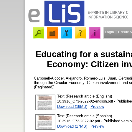
Login
Create 
Educating for a sustain
Economy: Citizen in
Carbonell-Alcocer, Alejandro
,
Romero-Luis, Juan
,
Gértrud
through the Circular Economy: Citizen involvement and s
(Paginated)]
Text (Research article (English))
- Publishe
10.3916_C73-2022-02-english.pdf
Download (19MB)
|
Preview
Text (Research article (Spanish)
- Published versio
10.3916_C73-2022-02.pdf
Download (17MB)
|
Preview