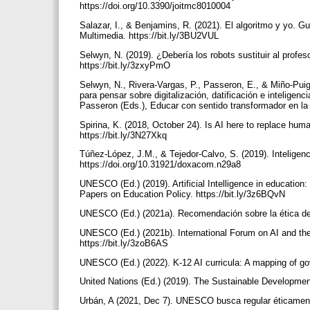
https://doi.org/10.3390/joitmc8010004
Salazar, I., & Benjamins, R. (2021). El algoritmo y yo. G
Multimedia. https://bit.ly/3BU2VUL
Selwyn, N. (2019). ¿Debería los robots sustituir al profe
https://bit.ly/3zxyPmO
Selwyn, N., Rivera-Vargas, P., Passeron, E., & Miño-Puigc
para pensar sobre digitalización, datificación e inteligenc
Passeron (Eds.), Educar con sentido transformador en la 
Spirina, K. (2018, October 24). Is AI here to replace hum
https://bit.ly/3N27Xkq
Túñez-López, J.M., & Tejedor-Calvo, S. (2019). Inteligenc
https://doi.org/10.31921/doxacom.n29a8
UNESCO (Ed.) (2019). Artificial Intelligence in educatio
Papers on Education Policy. https://bit.ly/3z6BQvN
UNESCO (Ed.) (2021a). Recomendación sobre la ética de la
UNESCO (Ed.) (2021b). International Forum on AI and th
https://bit.ly/3zoB6AS
UNESCO (Ed.) (2022). K-12 AI curricula: A mapping of go
United Nations (Ed.) (2019). The Sustainable Developmen
Urbán, A (2021, Dec 7). UNESCO busca regular éticamente a