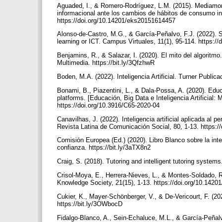
Aguaded, I., & Romero-Rodríguez, L.M. (2015). Mediamorfo
informacional ante los cambios de hábitos de consumo in
https://doi.org/10.14201/eks20151614457
Alonso-de-Castro, M.G., & García-Peñalvo, F.J. (2022). 
learning or ICT. Campus Virtuales, 11(1), 95-114. https:/
Benjamins, R., & Salazar, I. (2020). El mito del algoritmo
Multimedia. https://bit.ly/3QfzhwR
Boden, M.A. (2022). Inteligencia Artificial. Turner Public
Bonami, B., Piazentini, L., & Dala-Possa, A. (2020). Educa
platforms. [Educación, Big Data e Inteligencia Artificial:
https://doi.org/10.3916/C65-2020-04
Canavilhas, J. (2022). Inteligencia artificial aplicada a
Revista Latina de Comunicación Social, 80, 1-13. https:
Comisión Europea (Ed.) (2020). Libro Blanco sobre la intel
confianza. https://bit.ly/3aTX8n2
Craig, S. (2018). Tutoring and intelligent tutoring syste
Crisol-Moya, E., Herrera-Nieves, L., & Montes-Soldado, R.
Knowledge Society, 21(15), 1-13. https://doi.org/10.142
Cukier, K., Mayer-Schönberger, V., & De-Vericourt, F. (20
https://bit.ly/3OWbocD
Fidalgo-Blanco, A., Sein-Echaluce, M.L., & García-Peñal