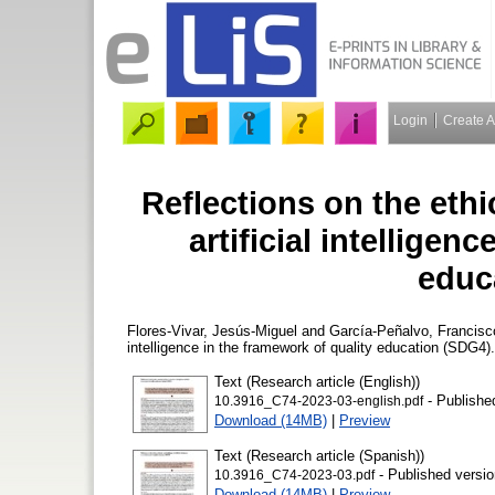
Login
Create 
Reflections on the ethi
artificial intelligen
educ
Flores-Vivar, Jesús-Miguel
and
García-Peñalvo, Francisc
intelligence in the framework of quality education (SDG4)
Text (Research article (English))
- Publishe
10.3916_C74-2023-03-english.pdf
Download (14MB)
|
Preview
Text (Research article (Spanish))
- Published versio
10.3916_C74-2023-03.pdf
Download (14MB)
|
Preview