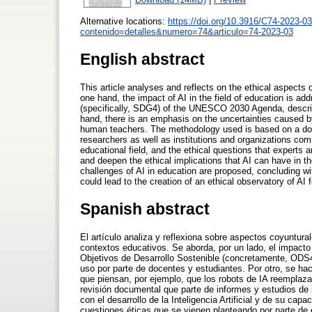
Alternative locations:
https://doi.org/10.3916/C74-2023-03
contenido=detalles&numero=74&articulo=74-2023-03
English abstract
This article analyses and reflects on the ethical aspects o
one hand, the impact of AI in the field of education is 
(specifically, SDG4) of the UNESCO 2030 Agenda, describi
hand, there is an emphasis on the uncertainties caused by
human teachers. The methodology used is based on a doc
researchers as well as institutions and organizations comm
educational field, and the ethical questions that experts 
and deepen the ethical implications that AI can have in th
challenges of AI in education are proposed, concluding wi
could lead to the creation of an ethical observatory of AI 
Spanish abstract
El artículo analiza y reflexiona sobre aspectos coyunturale
contextos educativos. Se aborda, por un lado, el impacto
Objetivos de Desarrollo Sostenible (concretamente, ODS
uso por parte de docentes y estudiantes. Por otro, se ha
que piensan, por ejemplo, que los robots de IA reemplaza
revisión documental que parte de informes y estudios de
con el desarrollo de la Inteligencia Artificial y de su cap
cuestiones éticas que se vienen planteando por parte de