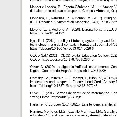
Manrique-Losada, B., Zapata-Cárdenas, M.I., & Arango-Vá
digitales en la educación superior. Campus Virtuales, 9(
Mondada, F., Retornaz, P., & Bonani, M. (2017). Bringing
IEEE Robotics & Automation Magazine, 24(1), 77-85. ht
Moreno, L., & Pedreño, A. (2020). Europa frente a EE.UU. y
https://bit.ly/3PFeOS2
Nye, B.D. (2015). Intelligent tutoring systems by and for
technology in a global context. International Journal of Art
https://doi.org/10.1007/s40593-014-0028-6
OECD (Ed.) (2021). OECD Digital Education Outlook 2021: P
OECD. https://doi.org/10.1787/589b283f-en
Oliver, N. (2020). Inteligencia Artificial, naturalmente.
Digital. Gobierno de España. https://bit.ly/3Olt5SE
Osetskyi, V., Vitrenko, A., Tatomyr, I., Bilan, S., & Hirnyk,
implications and prospects. Financial and Credit Activity
https://doi.org/10.18371/fcaptp.v2i33.207246
O´Neil, C. (2017). Armas de destrucción matemática. Co
Swing Libros. https://bit.ly/2Y0njfS
Parlamento Europeo (Ed.) (2021). La inteligencia artificia
Ramírez-Montoya, M.S., Castillo-Martínez, I.M., Sanabria
education 4.0 and open innovation-a systematic literature 