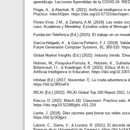
aprendizaje: Lecciones Aprendidas de la COVID-19. RIED, 
Flogie, A., & Aberšek, B. (2021). Artificial intelligence 
Practice. IntechOpen. https://doi.org/10.5772/intechope
Flores-Vivar, J.M., & Zaharía, A.M. (2019). Las redes soc
caso: Academia y Mendeley. Estudios sobre el Mensaje Pe
Fundación Telefónica (Ed.) (2015). El trabajo en un mundo
García-Holgado, A., & García-Peñalvo, F.J. (2019). Valid
Future Generation Computer Systems, 91, 300-310. https:
Global Market Insights (Ed.) (2022). Industry trends. Elea
Holmes, W., Porayska-Pomsta, K., Holstein, K., Sutherla
Bittencourt, I.I., & Koedinger, K.R. (2022). Ethics of AI
Artificial Intelligence in Education. https://doi.org/10.1
Infobae (Ed.) (2017, November 7). La cruda advertencia de 
https://bit.ly/38XreF4
IRCAI (Ed.) (2022). IRCAI Global Top 100 Report 2021. 
Kiecza, D. (2022, March 16). Classroom: Practice sets: 
https://doi.org/10.52188/jpfs.v5i1.224
Lanier, J. (2018). Diez razones para borrar tus redes so
https://bit.ly/3Qljpct
Latorre, C., Sierra, V., & Lozano, R. (2021). El docente 
Prensas de la Universidad de Zaragoza. https://bit.ly/