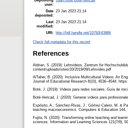
Depositing
Juan-José Boté-Vericad
user:
Date
23 Jan 2023 21:14
deposited:
Last
23 Jan 2023 21:14
modified:
URI:
http://hdl.handle.net/10760/43886
Check full metadata for this record
References
Aldrian, S. (2019): Lehrvideos. Zentrum für Hochschuldid
content/uploads/sites/20/2019/09/Lehrvideo.pdf
AlTaher, B. (2020): Inclusive Multicultural Videos: An En
Journal of Educational Research 8(10), 4536–4544. https
Boté, J. (2019): Videos para redes sociales. Guía de inic
Boté-Vericad, J. (2020): Generar vídeos para profesional
Expósito, A.; Sánchez-Rivas, J.; Gómez-Calero, M. & Pabl
teaching macroeconomics. Computers & Education 144, 1
Fujita, N. (2020): Transforming online teaching and learn
sciences. Information and Learning Sciences 121(7/8), 5