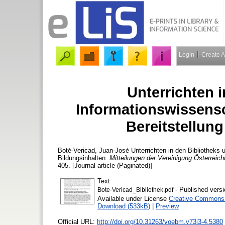
Login
Create 
Unterrichten 
Informationswissensc
Bereitstellun
Boté-Vericad, Juan-José
Unterrichten in den Bibliotheks 
Bildungsinhalten.
Mitteilungen der Vereinigung Österreich
405. [Journal article (Paginated)]
Text
- Published versi
Bote-Vericad_Bibliothek.pdf
Available under License
Creative Commons A
Download (533kB)
|
Preview
Official URL:
http://doi.org/10.31263/voebm.v73i3-4.5380