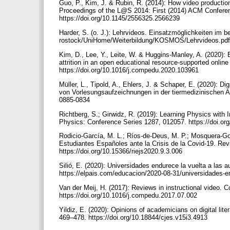
Guo, P., Kim, J. & Rubin, R. (2014): How video producti
Proceedings of the L@S 2014: First (2014) ACM Conferen
https://doi.org/10.1145/2556325.2566239
Harder, S. (o. J.): Lehrvideos. Einsatzmöglichkeiten im b
rostock/UniHome/Weiterbildung/KOSMOS/Lehrvideos.pd
Kim, D., Lee, Y., Leite, W. & Huggins-Manley, A. (2020):
attrition in an open educational resource-supported onli
https://doi.org/10.1016/j.compedu.2020.103961
Müller, L., Tipold, A., Ehlers, J. & Schaper, E. (2020): 
von Vorlesungsaufzeichnungen in der tiermedizinischen Aus
0885-0834
Richtberg, S.; Girwidz, R. (2019): Learning Physics with I
Physics: Conference Series 1287, 012057. https://doi.o
Rodicio-García, M. L.; Ríos-de-Deus, M. P.; Mosquera-Gon
Estudiantes Españoles ante la Crisis de la Covid-19. Rev
https://doi.org/10.15366/riejs2020.9.3.006
Silió, E. (2020): Universidades endurece la vuelta a las 
https://elpais.com/educacion/2020-08-31/universidades-e
Van der Meij, H. (2017): Reviews in instructional video.
https://doi.org/10.1016/j.compedu.2017.07.002
Yildiz, E. (2020): Opinions of academicians on digital lit
469–478. https://doi.org/10.18844/cjes.v15i3.4913