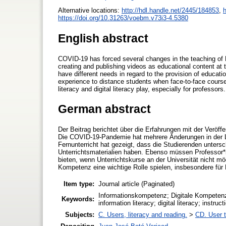
Alternative locations:
http://hdl.handle.net/2445/184853
,
h
https://doi.org/10.31263/voebm.v73i3-4.5380
English abstract
COVID-19 has forced several changes in the teaching of Li
creating and publishing videos as educational content at 
have different needs in regard to the provision of educatio
experience to distance students when face-to-face courses
literacy and digital literacy play, especially for professors.
German abstract
Der Beitrag berichtet über die Erfahrungen mit der Veröff
Die COVID-19-Pandemie hat mehrere Änderungen in der L
Fernunterricht hat gezeigt, dass die Studierenden untersc
Unterrichtsmaterialien haben. Ebenso müssen Professor*i
bieten, wenn Unterrichtskurse an der Universität nicht mö
Kompetenz eine wichtige Rolle spielen, insbesondere für
Item type:
Journal article (Paginated)
Informationskompetenz; Digitale Kompetenz;
Keywords:
information literacy; digital literacy; instruc
Subjects:
C. Users, literacy and reading.
>
CD. User t