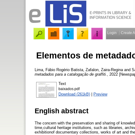
Login
Create 
Elementos de metadados
Lima, Fábio Rogério Batista
,
Zafalon, Zaira-Regina
and
S
metadados para a catalogação de graffiti.
, 2022 [Newspap
Text
baixados.pdf
Download (261kB)
|
Preview
English abstract
The concern with the preservation and sharing of knowledg
time,cultural heritage institutions, such as libraries, a
exhibitionof documentary collections, works of art and th