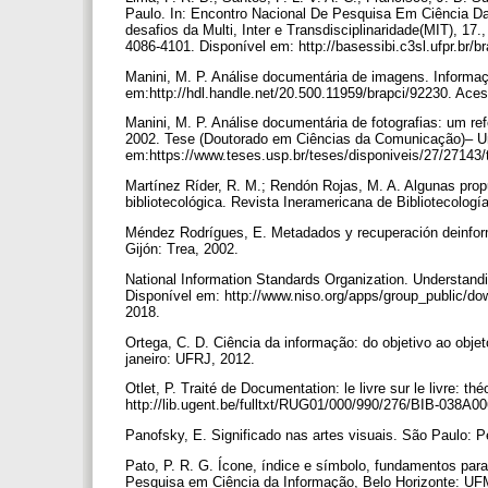
Paulo. In: Encontro Nacional De Pesquisa Em Ciência Da
desafios da Multi, Inter e Transdisciplinaridade(MIT), 17
4086-4101. Disponível em: http://basessibi.c3sl.ufpr.br/
Manini, M. P. Análise documentária de imagens. Informaç
em:http://hdl.handle.net/20.500.11959/brapci/92230. Ace
Manini, M. P. Análise documentária de fotografias: um ref
2002. Tese (Doutorado em Ciências da Comunicação)– Un
em:https://www.teses.usp.br/teses/disponiveis/27/27143
Martínez Ríder, R. M.; Rendón Rojas, M. A. Algunas prop
bibliotecológica. Revista Ineramericana de Bibliotecología
Méndez Rodrígues, E. Metadados y recuperación deinforma
Gijón: Trea, 2002.
National Information Standards Organization. Understandi
Disponível em: http://www.niso.org/apps/group_public/
2018.
Ortega, C. D. Ciência da informação: do objetivo ao objet
janeiro: UFRJ, 2012.
Otlet, P. Traité de Documentation: le livre sur le livre: 
http://lib.ugent.be/fulltxt/RUG01/000/990/276/BIB-038
Panofsky, E. Significado nas artes visuais. São Paulo: P
Pato, P. R. G. Ícone, índice e símbolo, fundamentos par
Pesquisa em Ciência da Informação, Belo Horizonte: U