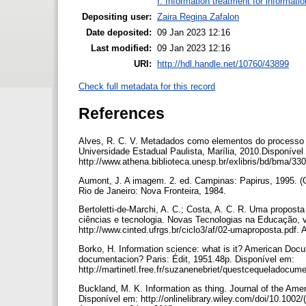
I. Information treatment for informati
Depositing user:
Zaira Regina Zafalon
Date deposited:
09 Jan 2023 12:16
Last modified:
09 Jan 2023 12:16
URI:
http://hdl.handle.net/10760/43899
Check full metadata for this record
References
Alves, R. C. V. Metadados como elementos do processo d
Universidade Estadual Paulista, Marília, 2010.Disponível
http://www.athena.biblioteca.unesp.br/exlibris/bd/bma/
Aumont, J. A imagem. 2. ed. Campinas: Papirus, 1995. (Of
Rio de Janeiro: Nova Fronteira, 1984.
Bertoletti-de-Marchi, A. C.; Costa, A. C. R. Uma propo
ciências e tecnologia. Novas Tecnologias na Educação, v.
http://www.cinted.ufrgs.br/ciclo3/af/02-umaproposta.pdf
Borko, H. Information science: what is it? American Docume
documentacion? Paris: Édit, 1951.48p. Disponível em:
http://martinetl.free.fr/suzanenebriet/questcequeladocum
Buckland, M. K. Information as thing. Journal of the Amer
Disponível em: http://onlinelibrary.wiley.com/doi/10.1