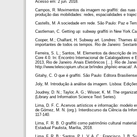
Acesso em: 2 jun. 2018.
Campos, R. Movimentos da imagem no graffiti: das ruas d
produção das mobilidades: redes, espacialidades e traje
Castells, M. A sociedade em rede. São Paulo: Paz e Terra
Castleman, C. Getting up: subway graffiti in New York.C
Cooper, M.; Chalfant, H. Subway art. Londres: Thames &
importantes de todos os tempos. Rio de Janeiro: Sextant
Ferreira, S. L.; Santos, M. Elementos da descrição de i
Core 4.0. In: Encontro Internacional de Catalogadores e E
2013, Rio de Janeiro. Anais Eletrônicos [...]. Rio de Jan
http://www.telescopium.ufscar.br/index.php/eic-enacat/.
Gitahy, C. O que é graffiti. São Paulo: Editora Brasiliens
Joly, M. Introdução à análise da imagem. Lisboa: Ediçõ
Joudrey, D. N.; Taylor, A. G.; Wisser, K. M. The organizat
(Library and Information Science Text Series).
Lima, D. F. C. Acervos artísticos e informação: modelo es
de Gómez, M. N. (org.). Interdiscurso da Ciência da Inf
117-140.
Lima, F. R. B. O graffiti como patrimônio cultural mater
Estadual Paulista, Marília, 2018.
Lima, F. R. B.; Santos, P. L. V. A. C.; Francisco, J. B. 