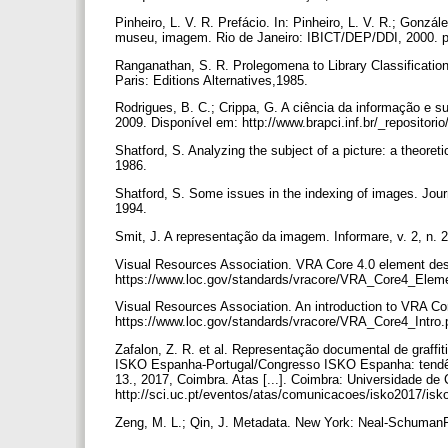
Pinheiro, L. V. R. Prefácio. In: Pinheiro, L. V. R.; Gonzá
museu, imagem. Rio de Janeiro: IBICT/DEP/DDI, 2000. p
Ranganathan, S. R. Prolegomena to Library Classification.
Paris: Editions Alternatives,1985.
Rodrigues, B. C.; Crippa, G. A ciência da informação e su
2009. Disponível em: http://www.brapci.inf.br/_reposito
Shatford, S. Analyzing the subject of a picture: a theoreti
1986.
Shatford, S. Some issues in the indexing of images. Journ
1994.
Smit, J. A representação da imagem. Informare, v. 2, n. 
Visual Resources Association. VRA Core 4.0 element des
https://www.loc.gov/standards/vracore/VRA_Core4_Eleme
Visual Resources Association. An introduction to VRA Co
https://www.loc.gov/standards/vracore/VRA_Core4_Intro.
Zafalon, Z. R. et al. Representação documental de graffit
ISKO Espanha-Portugal/Congresso ISKO Espanha: tendênc
13., 2017, Coimbra. Atas [...]. Coimbra: Universidade de
http://sci.uc.pt/eventos/atas/comunicacoes/isko2017/i
Zeng, M. L.; Qin, J. Metadata. New York: Neal-Schuman