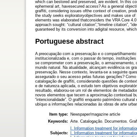
which can bestored and preserved, are evident. In this con
ephemeral art, havesecured access? As a general objectiv
graffiti, considering issues ofthe context of creation, pr
the study seeks exploratoryobjectives and makes use of b
elements was elaborated thatconsiders the VRA Core 4.0 
approach sought: “cultural citation”,“timeline citation”, “ide
guaranteed by its conversion into adigital resource, which
Portuguese abstract
A preocupação com a preservação e o compartilhamento 
institucionalizada e, com o passar do tempo, instituiçõe
se comprometer com a preservação, o armazenamento, o 
mundo natural. Na atualidade, alcançam evidência os gra
preservação. Nesse contexto, levanta-se a seguinte quest
assegurado o seu acesso pelas futuras gerações? Como o
catalogação de graffiti, considerando questões de conte
e de natureza aplicada, o estudo tem objetivos explorató
resultado, elaborou-se um rol de elementos de metadado
novos elementos que tecem a aproximação contextual busca
“intencionalidade”. O graffiti enquanto patrimônio cultura
ubíquo a informações relacionadas às obras de arte urba
Item type:
Newspaper/magazine article
Keywords:
Arte. Catalogação. Documentos. Graff
I. Information treatment for informati
Subjects:
I. Information treatment for informati