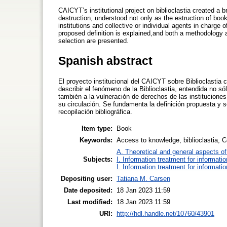
CAICYT’s institutional project on biblioclastia created a
destruction, understood not only as the estruction of book
institutions and collective or individual agents in charge 
proposed definition is explained,and both a methodology a
selection are presented.
Spanish abstract
El proyecto institucional del CAICYT sobre Biblioclastia 
describir el fenómeno de la Biblioclastia, entendida no s
también a la vulneración de derechos de las institucione
su circulación. Se fundamenta la definición propuesta y 
recopilación bibliográfica.
Item type:
Book
Keywords:
Access to knowledge, biblioclastia, 
A. Theoretical and general aspects of 
Subjects:
I. Information treatment for informati
I. Information treatment for informati
Depositing user:
Tatiana M. Carsen
Date deposited:
18 Jan 2023 11:59
Last modified:
18 Jan 2023 11:59
URI:
http://hdl.handle.net/10760/43901