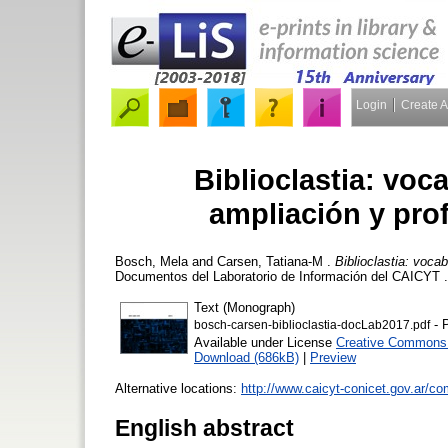
Login
Create 
Biblioclastia: voc
ampliación y pro
Bosch, Mela
and
Carsen, Tatiana-M
.
Biblioclastia: voca
Documentos del Laboratorio de Información del CAICYT
Text (Monograph)
- 
bosch-carsen-biblioclastia-docLab2017.pdf
Available under License
Creative Commons 
Download (686kB)
|
Preview
Alternative locations:
http://www.caicyt-conicet.gov.ar/
English abstract