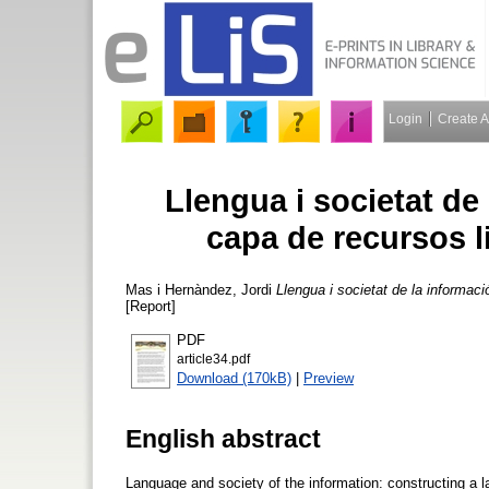
Login
Create 
Llengua i societat de
capa de recursos li
Mas i Hernàndez, Jordi
Llengua i societat de la informació
[Report]
PDF
article34.pdf
Download (170kB)
|
Preview
English abstract
Language and society of the information: constructing a la