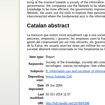
living at the moment towards a society of the informatio
governments: the companies use the Network to be related
knowledge to be more efficient, the governments improve t
Network, the users use the tools to improve their persona
interconnected where the fundamental axis is the inform
Catalan abstract
La transició que estem vivint actualment cap a una societ
persones, empreses, i governs: les empreses usen la Xarxa
gestió del coneixement per ser més eficients, els governs 
de la Xarxa, els usuaris usen les eines per millorar les
societat altament interconnectada on l'eix fonamental és 
Item type:
Report
Society of the knowledge, societat del con
Keywords:
tecnologies, nuevas tecnologías, free softwar
Subjects:
B. Information use and sociology of informa
Depositing
Imma Subirats Coll
user:
Date
09 Jun 2004
deposited:
Last
02 Oct 2014 11:57
modified:
URI:
http://hdl.handle.net/10760/4398