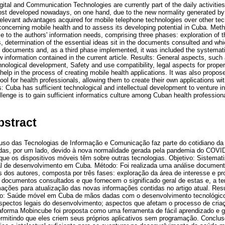
gital and Communication Technologies are currently part of the daily activities
most developed nowadays, on one hand, due to the new normality generated b
 relevant advantages acquired for mobile telephone technologies over other tec
concerning mobile health and to assess its developing potential in Cuba. Met
e to the authors' information needs, comprising three phases: exploration of t
, determination of the essential ideas sit in the documents consulted and whi
 documents and, as a third phase implemented, it was included the systematiz
 information contained in the current article. Results: General aspects, such 
chnological development, Safety and use compatibility, legal aspects for prop
help in the process of creating mobile health applications. It was also propo
ool for health professionals, allowing them to create their own applications wi
 Cuba has sufficient technological and intellectual development to venture i
llenge is to gain sufficient informatics culture among Cuban health professional
bstract
 uso das Tecnologias de Informação e Comunicação faz parte do cotidiano da
as, por um lado, devido à nova normalidade gerada pela pandemia do COVI
ue os dispositivos móveis têm sobre outras tecnologias. Objetivo: Sistemati
ial de desenvolvimento em Cuba. Método: Foi realizada uma análise documen
 dos autores, composta por três fases: exploração da área de interesse e p
 documentos consultados e que fornecem o significado geral de estas e, a terc
ações para atualização das novas informações contidas no artigo atual. Res
omo: Saúde móvel em Cuba de mãos dadas com o desenvolvimento tecnológico
Aspectos legais do desenvolvimento; aspectos que afetam o processo de cria
taforma Mobincube foi proposta como uma ferramenta de fácil aprendizado e 
permitindo que eles criem seus próprios aplicativos sem programação. Conclu