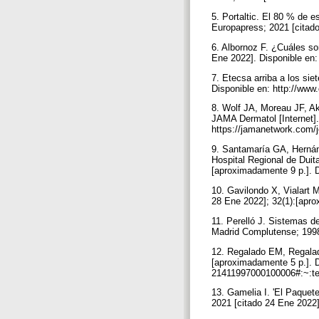
5. Portaltic. El 80 % de 
Europapress; 2021 [citado
6. Albornoz F. ¿Cuáles so
Ene 2022]. Disponible en
7. Etecsa arriba a los sie
Disponible en: http://www
8. Wolf JA, Moreau JF, Ak
JAMA Dermatol [Internet].
https://jamanetwork.com/j
9. Santamaría GA, Hernán
Hospital Regional de Duit
[aproximadamente 9 p.]. D
10. Gavilondo X, Vialart 
28 Ene 2022]; 32(1):[apro
11. Perelló J. Sistemas d
Madrid Complutense; 199
12. Regalado EM, Regalado
[aproximadamente 5 p.]. D
21411997000100006#:~
13. Gamelia I. 'El Paquet
2021 [citado 24 Ene 2022].