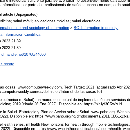
co e intelectual suficiente para se aventurar no desenvolvimento da saúde 
ra informática por parte dos profissionais de saúde cubanos no campo da saú
l article (Unpaginated)
dicina; salud móvil; aplicaciones móviles; salud electrónica
ormation use and sociology of information
>
BC. Information in society.
a Información Científica
n 2023 21:39
n 2023 21:39
/hdl.handle.net/10760/44050
is record
 las cosas. www.computerweekly.com. Tech Target; 2021 [actualizado Abr 202
w.computerweekly.com/es/definicion/Internet-de-las-cosas-IoT
electrónica (e-Salud): un marco conceptual de implementación en servicios de
icina; 2019 [citado 26 Ene 2022]. Disponible en: https://bit.ly/3CRwYuN
de la Salud. Estrategia y Plan de Acción sobre eSalud. www.paho.org. Washi
2022]. Disponible en: https://www.paho.org/hq/dmdocuments/2011/CD51-13-s
 eHealth series. mHealth New horizons for health through mobile technologie
 2022]. Disponible en: https://www.who.int/goe/publications/goe_mhealth_we