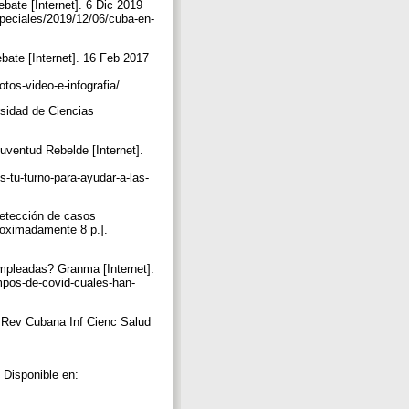
bate [Internet]. 6 Dic 2019
speciales/2019/12/06/cuba-en-
bate [Internet]. 16 Feb 2017
tos-video-e-infografia/
rsidad de Ciencias
uventud Rebelde [Internet].
-tu-turno-para-ayudar-a-las-
detección de casos
roximadamente 8 p.].
mpleadas? Granma [Internet].
mpos-de-covid-cuales-han-
. Rev Cubana Inf Cienc Salud
 Disponible en: