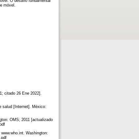
móvel. O desafio fundamental
de móvel.
1; citado 26 Ene 2022].
 salud [Internet]. México:
ngton: OMS; 2011 [actualizado
.pdf
s. www.who.int. Washington:
b.pdf