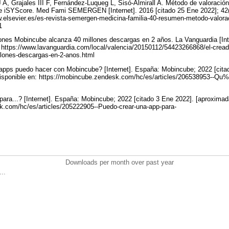
 A, Grajales III F, Fernández-Luqueg L, Sisó-Almirall A. Método de valoració
ice iSYScore. Med Fami SEMERGEN [Internet]. 2016 [citado 25 Ene 2022]; 42(
w.elsevier.es/es-revista-semergen-medicina-familia-40-resumen-metodo-valora
81
iones Mobincube alcanza 40 millones descargas en 2 años. La Vanguardia [Int
 https://www.lavanguardia.com/local/valencia/20150112/54423266868/el-cread
llones-descargas-en-2-anos.html
 apps puedo hacer con Mobincube? [Internet]. España: Mobincube; 2022 [cita
isponible en: https://mobincube.zendesk.com/hc/es/articles/206538953--Qu
ara...? [Internet]. España: Mobincube; 2022 [citado 3 Ene 2022]. [aproximad
k.com/hc/es/articles/205222905--Puedo-crear-una-app-para-
Downloads per month over past year
..