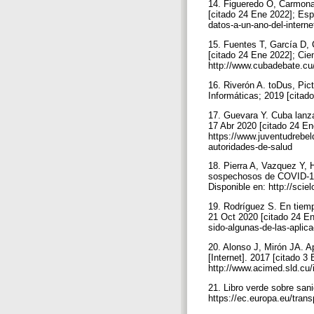
14. Figueredo O, Carmona 
[citado 24 Ene 2022]; Esp
datos-a-un-ano-del-interne
15. Fuentes T, García D, 
[citado 24 Ene 2022]; Cie
http://www.cubadebate.cu/
16. Riverón A. toDus, Pict
Informáticas; 2019 [citad
17. Guevara Y. Cuba lanza
17 Abr 2020 [citado 24 E
https://www.juventudrebel
autoridades-de-salud
18. Pierra A, Vazquez Y, 
sospechosos de COVID-19.
Disponible en: http://sc
19. Rodríguez S. En tiem
21 Oct 2020 [citado 24 En
sido-algunas-de-las-apli
20. Alonso J, Mirón JA. A
[Internet]. 2017 [citado 3
http://www.acimed.sld.cu/
21. Libro verde sobre san
https://ec.europa.eu/tra