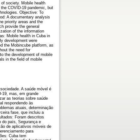
 of society. Mobile health
y the COVID-19 pandemic, but
hnologies. Objective: To
hod: A documentary analysis
he priority areas and the
ch provide the general
ation of the information
as: Mobile health in Cuba in
erly development were
sed the Mobincube platform, as
thout the need for
nto the development of mobile
s in the field of mobile
 sociedade. A saúde móvel é
D-19, mas, em grande
zar as teorias sobre saúde
tal respondendo às
roblemas atuais, determinação
eira fase, que incluiu a
ultados: Foram descritos
 do país, Segurança e
ção de aplicativos móveis de
gerenciamento para
sões: Cuba tem