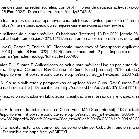
españoles usa las redes sociales, con 37,4 millones de usuarios activos. ww
 28 Ene 2022]. Disponible en: https://bit.ly/3F42h8J
n los mejores sistemas operativos para teléfonos móviles que existen? inter
: https://internetpasoapaso.com/mejores-sistemas-operativos-moviles/
te millones de clientes móviles. Cubadebate [Internet]. 13 Dic 2021 [citado 28
.cubadebate.cu/noticias/2021/12/13/etecsa-arriba-a-los-siete-millones-de-clie
ilov O, Patton T, English JC. Diagnostic Inaccuracy of Smartphone Applicat
 2013 [citado 28 Ene 2022]; 149(4):[aproximadamente 2 p.]. Disponible en:
ournals/jamadermatology/fullarticle/1557488
dez EH, Suárez F. Aplicaciones de salud para móviles: Uso en pacientes de 
ama, Boyacá, Colombia. Rev Cubana Inf Cienc Salud [Internet]. 2016 [citado 
isponible en: http://scielo.sld.cu/scielo.php?script=sci_arttext&pid=S2307
MN. Salud Móvil: retos y perspectivas de aplicación en Cuba. Rev Cubana Enfe
ximadamente 9 p.]. Disponible en: http://scielo.sld.cu/pdf/enf/v32n1/enf11116
e indización aplicados en bibliotecas: clasificaciones, tesauros y encabezam
8.
 E. Internet: la red de redes en Cuba. Educ Méd Sup [Internet]. 1997 [citado
isponible en: http://scielo.sld.cu/scielo.php?script=sci_arttext&pid=S0864-
:text=A%20partir%20del%20mes%20de,en%20los%20m%C3%A1s%20dis%
e': la insólita historia de cómo internet se extendió por Cuba de mano en man
 Disponible en: https://bit.ly/3SlFCYl