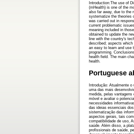
Introduction:The use of Di
(mHealth) is one of the 
also far away, due to the
systematize the theories 
was carried out in respons
current problematic issues
meaning included in those
obtained to update the new
line with the country's te
described; aspects which 
an easy to learn and use t
programming. Conclusions:
health field. The main cha
health.
Portuguese a
Introdução: Atualmente o
uma das mais desenvolvid
medida, pelas vantagens q
móvel e avaliar o potenc
necessidades informativas
das ideias essenciais dos
sistematização das inform
aspectos gerais, tais c
compatibilidade de uso, 
saúde. Além disso, a pla
profissionais de saúde, 