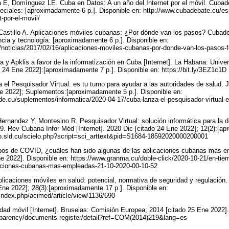
E, Domínguez LE. Cuba en Datos: A un año del Internet por el móvil. Cubade
eciales: [aproximadamente 6 p.]. Disponible en: http://www.cubadebate.cu/e
t-por-el-movil/
Castillo A. Aplicaciones móviles cubanas: ¿Por dónde van los pasos? Cubade
ncia y tecnología: [aproximadamente 6 p.]. Disponible en:
noticias/2017/02/16/aplicaciones-moviles-cubanas-por-donde-van-los-pasos-fo
a y Apklis a favor de la informatización en Cuba [Internet]. La Habana: Unive
o 24 Ene 2022]:[aproximadamente 7 p.]. Disponible en: https://bit.ly/3EZ1c1D
 el Pesquisador Virtual: es tu turno para ayudar a las autoridades de salud. J
ne 2022]; Suplementos:[aproximadamente 5 p.]. Disponible en:
de.cu/suplementos/informatica/2020-04-17/cuba-lanza-el-pesquisador-virtual-es
Hernandez Y, Montesino R. Pesquisador Virtual: solución informática para la 
 Rev Cubana Infor Méd [Internet]. 2020 Dic [citado 24 Ene 2022]; 12(2):[ap
ielo.sld.cu/scielo.php?script=sci_arttext&pid=S1684-18592020000200001
pos de COVID, ¿cuáles han sido algunas de las aplicaciones cubanas más e
e 2022]. Disponible en: https://www.granma.cu/doble-click/2020-10-21/en-tie
caciones-cubanas-mas-empleadas-21-10-2020-00-10-52
plicaciones móviles en salud: potencial, normativa de seguridad y regulación
 Ene 2022]; 28(3):[aproximadamente 17 p.]. Disponible en:
index.php/acimed/article/view/1136/690
idad móvil [Internet]. Bruselas: Comisión Europea; 2014 [citado 25 Ene 2022].
nsparency/documents-register/detail?ref=COM(2014)219&lang=es