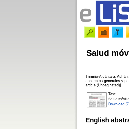
Salud móvi
Trimiño-Alcántara, Adrián
conceptos generales y po
article (Unpaginated)]
Text
Salud móvil 
Download (
English abstr