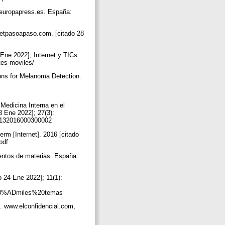
w.europapress.es. España:
netpasoapaso.com. [citado 28
 Ene 2022]; Internet y TICs.
ntes-moviles/
ions for Melanoma Detection.
Medicina Interna en el
3 Ene 2022]; 27(3):
-21132016000300002
rm [Internet]. 2016 [citado
.pdf
ientos de materias. España:
 24 Ene 2022]; 11(1):
C3%ADmiles%20temas
o. www.elconfidencial.com,