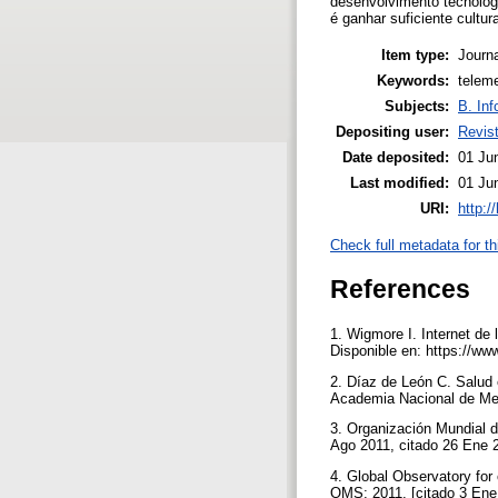
desenvolvimento tecnológi
é ganhar suficiente cultu
Item type:
Journa
Keywords:
teleme
Subjects:
B. Inf
Depositing user:
Revist
Date deposited:
01 Ju
Last modified:
01 Ju
URI:
http:/
Check full metadata for th
References
1. Wigmore I. Internet de
Disponible en: https://ww
2. Díaz de León C. Salud 
Academia Nacional de Med
3. Organización Mundial 
Ago 2011, citado 26 Ene 
4. Global Observatory for
OMS; 2011. [citado 3 Ene