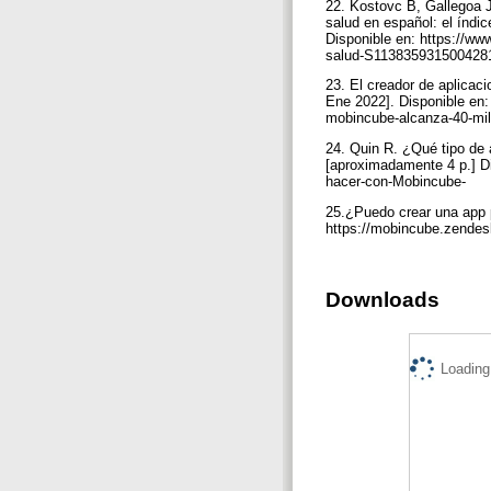
22. Kostovc B, Gallegoa J
salud en español: el índ
Disponible en: https://ww
salud-S11383593150042
23. El creador de aplicac
Ene 2022]. Disponible en:
mobincube-alcanza-40-mi
24. Quin R. ¿Qué tipo de
[aproximadamente 4 p.] D
hacer-con-Mobincube-
25.¿Puedo crear una app p
https://mobincube.zendes
Downloads
Loading.