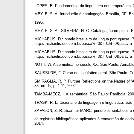
LOPES, E. Fundamentos da linguística contemporânea. 20
MEY, E. S. A. Introdução à catalogação. Brasília, DF: B
1995.
MEY, E. S. A.; SILVEIRA, N. C. Catalogação no plural. B
MICHAELIS. Dicionário brasileiro da língua portuguesa. [
http://michaelis.uol.com.br/busca?r=0&f=0&t=0&palavra
MICHAELIS. Dicionário brasileiro da língua portuguesa. [
http://michaelis.uol.com.br/busca?r=0&f=0&t=0&palavra=
NÖTH, W. A semiótica no século XX. São Paulo: Annabl
SAUSSURE, F. Curso de lingüística geral. São Paulo: Cul
SMIRAGLIA, R. P. Further Reflections on the Nature of ‘A 
33, no. ¾, p. 1-11, 2002.
TAMBA-MECZ, I. A semântica. São Paulo: Parábola, 20
TRASK, R. L. Dicionário de linguagem e linguística. São
ZAFALON, Z. R. Scan for MARC: princípios sintáticos e
de registros bibliográficos aplicados à conversão de da
2014.