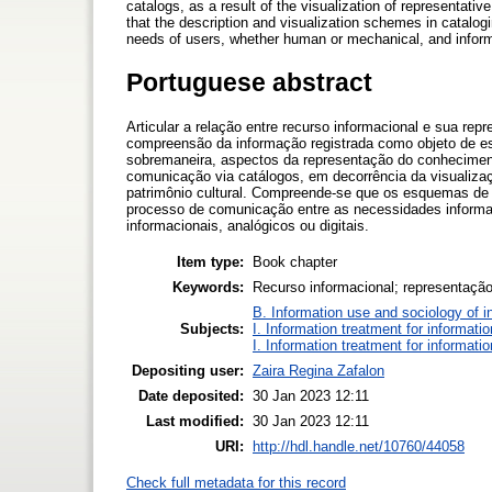
catalogs, as a result of the visualization of representative
that the description and visualization schemes in catalo
needs of users, whether human or mechanical, and informa
Portuguese abstract
Articular a relação entre recurso informacional e sua rep
compreensão da informação registrada como objeto de e
sobremaneira, aspectos da representação do conheciment
comunicação via catálogos, em decorrência da visualizaçã
patrimônio cultural. Compreende-se que os esquemas de 
processo de comunicação entre as necessidades informa
informacionais, analógicos ou digitais.
Item type:
Book chapter
Keywords:
Recurso informacional; representaçã
B. Information use and sociology of i
Subjects:
I. Information treatment for informati
I. Information treatment for informati
Depositing user:
Zaira Regina Zafalon
Date deposited:
30 Jan 2023 12:11
Last modified:
30 Jan 2023 12:11
URI:
http://hdl.handle.net/10760/44058
Check full metadata for this record