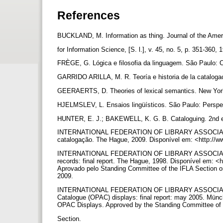
References
BUCKLAND, M. Information as thing. Journal of the Ame
for Information Science, [S. l.], v. 45, no. 5, p. 351-360,
FRÈGE, G. Lógica e filosofia da linguagem. São Paulo: C
GARRIDO ARILLA, M. R. Teoría e historia de la cataloga
GEERAERTS, D. Theories of lexical semantics. New York
HJELMSLEV, L. Ensaios lingüísticos. São Paulo: Perspe
HUNTER, E. J.; BAKEWELL, K. G. B. Cataloguing. 2nd ed
INTERNATIONAL FEDERATION OF LIBRARY ASSOCIATIONS
catalogação. The Hague, 2009. Disponível em: <http://www
INTERNATIONAL FEDERATION OF LIBRARY ASSOCIATIONS
records: final report. The Hague, 1998. Disponível em: <ht
Aprovado pelo Standing Committee of the IFLA Section on
2009.
INTERNATIONAL FEDERATION OF LIBRARY ASSOCIATION
Catalogue (OPAC) displays: final report: may 2005. Mün
OPAC Displays. Approved by the Standing Committee of 
Section.