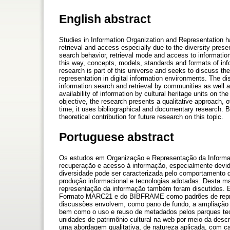
English abstract
Studies in Information Organization and Representation h
retrieval and access especially due to the diversity presen
search behavior, retrieval mode and access to information
this way, concepts, models, standards and formats of inf
research is part of this universe and seeks to discuss
representation in digital information environments. The d
information search and retrieval by communities as well a
availability of information by cultural heritage units on t
objective, the research presents a qualitative approach, o
time, it uses bibliographical and documentary research. B
theoretical contribution for future research on this topic.
Portuguese abstract
Os estudos em Organização e Representação da Informaç
recuperação e acesso à informação, especialmente devido 
diversidade pode ser caracterizada pelo comportamento 
produção informacional e tecnologias adotadas. Desta ma
representação da informação também foram discutidos. Es
Formato MARC21 e do BIBFRAME como padrões de represe
discussões envolvem, como pano de fundo, a ampliação 
bem como o uso e reuso de metadados pelos parques tecn
unidades de patrimônio cultural na web por meio da descr
uma abordagem qualitativa, de natureza aplicada, com car