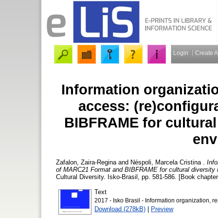
Login
Create 
Information organizatio
access: (re)configu
BIBFRAME for cultural d
env
Zafalon, Zaira-Regina
and
Néspoli, Marcela Cristina
.
Info
of MARC21 Format and BIBFRAME for cultural diversity in
Cultural Diversity. Isko-Brasil, pp. 581-586. [Book chapter
Text
2017 - Isko Brasil - Information organization, r
Download (278kB)
|
Preview