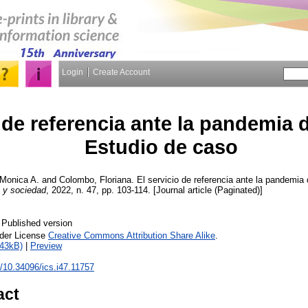
Login
Create Account
o de referencia ante la pandemia
Estudio de caso
 Monica A.
and
Colombo, Floriana.
El servicio de referencia ante la pandemi
a y sociedad
, 2022, n. 47, pp. 103-114. [Journal article (Paginated)]
 Published version
nder License
Creative Commons Attribution Share Alike
.
143kB)
|
Preview
rg/10.34096/ics.i47.11757
act