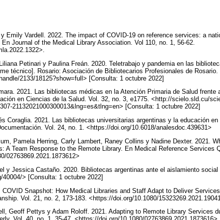
y Emily Vardell. 2022. The impact of COVID-19 on reference services: a nati
. En Journal of the Medical Library Association. Vol 110, no. 1, 56-62.
jmla.2022.1322>.
iliana Petinari y Paulina Freán. 2020. Teletrabajo y pandemia en las bibliote
rme técnico]. Rosario: Asociación de Bibliotecarios Profesionales de Rosario.
r/handle/2133/18125?show=full> [Consulta: 1 octubre 2022]
mara. 2021. Las bibliotecas médicas en la Atención Primaria de Salud frent
ión en Ciencias de la Salud. Vol. 32, no. 3, e1775. <http://scielo.sld.cu/sci
S2307-21132021000300013&lng=es&tlng=en> [Consulta: 1 octubre 2022]
s Coraglia. 2021. Las bibliotecas universitarias argentinas y la educación en
cumentación. Vol. 24, no. 1. <https://doi.org/10.6018/analesdoc.439631>
illum, Pamela Herring, Carly Lambert, Raney Collins y Nadine Dexter. 2021. 
: A Team Response to the Remote Library. En Medical Reference Services Quar
1080/02763869.2021.1873612>
l y Jessica Castaño. 2020. Bibliotecas argentinas ante el aislamiento social 
org/40004/> [Consulta: 1 octubre 2022]
. COVID Snapshot: How Medical Libraries and Staff Adapt to Deliver Service
rianship. Vol. 21, no. 2, 173-183. <https://doi.org/10.1080/15323269.2021.190
ll, Geoff Pettys y Adam Roloff. 2021. Adapting to Remote Library Services 
rly. Vol. 40, no. 1, 35-47. <https://doi.org/10.1080/02763869.2021.1873616>