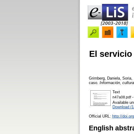
El servici
Grimberg, Daniela
,
Soria,
caso.
Información, cultur
Text
-
n47a08.pdf
Available u
Download (
Official URL:
http://doi.o
English abstr