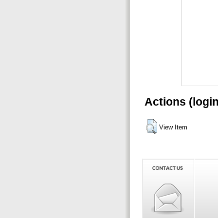
Actions (logi
View Item