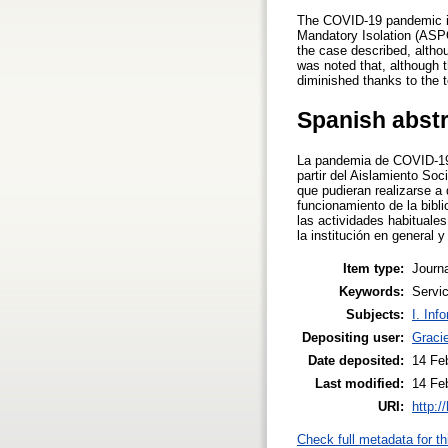
The COVID-19 pandemic impa
Mandatory Isolation (ASPO)
the case described, althou
was noted that, although t
diminished thanks to the te
Spanish abst
La pandemia de COVID-19 i
partir del Aislamiento So
que pudieran realizarse a
funcionamiento de la bibli
las actividades habituale
la institución en general y
Item type:
Journa
Keywords:
Servic
Subjects:
I. Inf
Depositing user:
Gracie
Date deposited:
14 Fe
Last modified:
14 Fe
URI:
http:/
Check full metadata for th