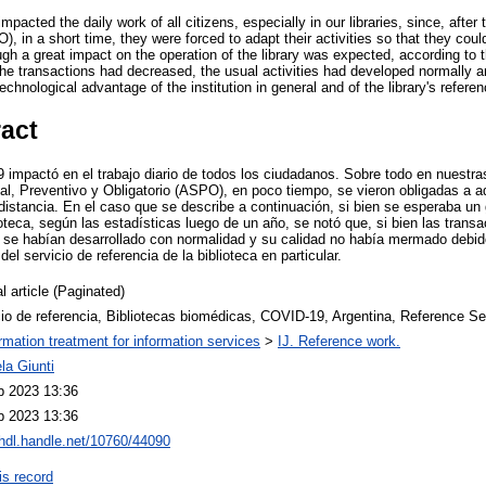
cted the daily work of all citizens, especially in our libraries, since, after 
, in a short time, they were forced to adapt their activities so that they could
gh a great impact on the operation of the library was expected, according to the
he transactions had decreased, the usual activities had developed normally an
chnological advantage of the institution in general and of the library's referenc
ract
mpactó en el trabajo diario de todos los ciudadanos. Sobre todo en nuestras
cial, Preventivo y Obligatorio (ASPO), en poco tiempo, se vieron obligadas a a
 distancia. En el caso que se describe a continuación, si bien se esperaba un
oteca, según las estadísticas luego de un año, se notó que, si bien las trans
s se habían desarrollado con normalidad y su calidad no había mermado debido
 del servicio de referencia de la biblioteca en particular.
l article (Paginated)
io de referencia, Bibliotecas biomédicas, COVID-19, Argentina, Reference Ser
ormation treatment for information services
>
IJ. Reference work.
la Giunti
b 2023 13:36
b 2023 13:36
/hdl.handle.net/10760/44090
is record