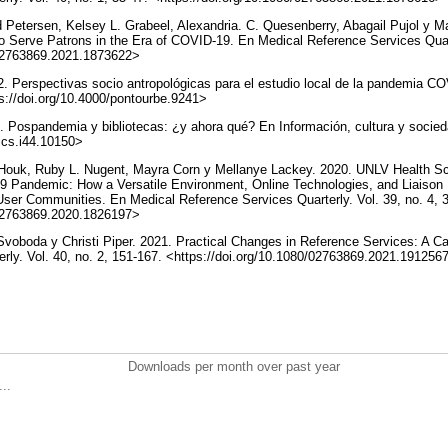
d Petersen, Kelsey L. Grabeel, Alexandria. C. Quesenberry, Abagail Pujol y Ma
to Serve Patrons in the Era of COVID-19. En Medical Reference Services Quarte
/02763869.2021.1873622>
. Perspectivas socio antropológicas para el estudio local de la pandemia C
s://doi.org/10.4000/pontourbe.9241>
. Pospandemia y bibliotecas: ¿y ahora qué? En Información, cultura y socied
/ics.i44.10150>
Houk, Ruby L. Nugent, Mayra Corn y Mellanye Lackey. 2020. UNLV Health Scie
 Pandemic: How a Versatile Environment, Online Technologies, and Liaison 
 User Communities. En Medical Reference Services Quarterly. Vol. 39, no. 4, 
/02763869.2020.1826197>
 Svoboda y Christi Piper. 2021. Practical Changes in Reference Services: A 
rly. Vol. 40, no. 2, 151-167. <https://doi.org/10.1080/02763869.2021.19125
Downloads per month over past year
..