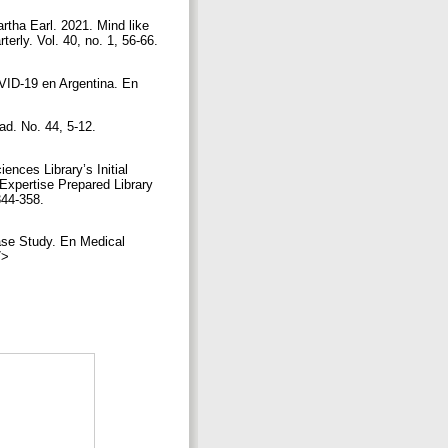
rtha Earl. 2021. Mind like
rly. Vol. 40, no. 1, 56-66.
OVID-19 en Argentina. En
ad. No. 44, 5-12.
nces Library’s Initial
Expertise Prepared Library
344-358.
Case Study. En Medical
67>