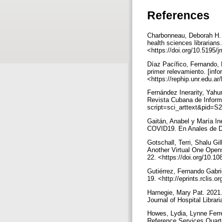
References
Charbonneau, Deborah H. 
health sciences librarians
<https://doi.org/10.5195/
Díaz Pacífico, Fernando, L
primer relevamiento. [info
<https://rephip.unr.edu.a
Fernández Inerarity, Yahu
Revista Cubana de Informac
script=sci_arttext&pid=
Gaitán, Anabel y María Iné
COVID19. En Anales de Do
Gotschall, Terri, Shalu G
Another Virtual One Opens
22. <https://doi.org/10.
Gutiérrez, Fernando Gabrie
19. <http://eprints.rclis.
Harnegie, Mary Pat. 2021
Journal of Hospital Libra
Howes, Lydia, Lynne Ferre
Reference Services Quarte