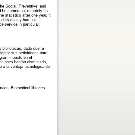
the Social, Preventive, and
 be carried out remotely. In
 statistics after one year, it
d its quality had not
e service in particular.
 bibliotecas, dado que, a
daptar sus actividades para
 gran impacto en el
acciones habían disminuido,
 a la ventaja tecnológica de
vice, Biomedical libraries