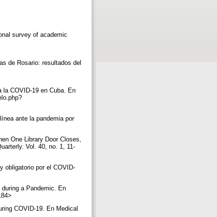
onal survey of academic
cas de Rosario: resultados del
e a la COVID-19 en Cuba. En
elo.php?
 línea ante la pandemia por
When One Library Door Closes,
terly. Vol. 40, no. 1, 11-
y obligatorio por el COVID-
s during a Pandemic. En
4184>
during COVID-19. En Medical