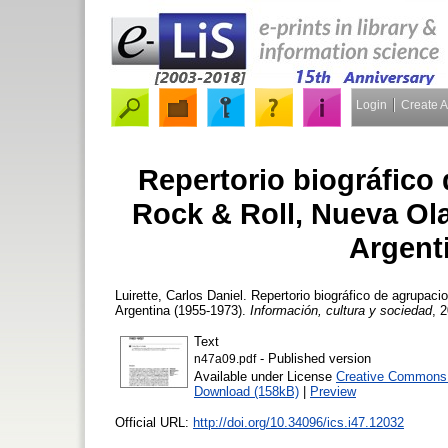
Login
Create 
Repertorio biográfico
Rock & Roll, Nueva Ola
Argent
Luirette, Carlos Daniel.
Repertorio biográfico de agrupaci
Argentina (1955-1973).
Información, cultura y sociedad
, 
Text
- Published version
n47a09.pdf
Available under License
Creative Commons A
Download (158kB)
|
Preview
Official URL:
http://doi.org/10.34096/ics.i47.12032