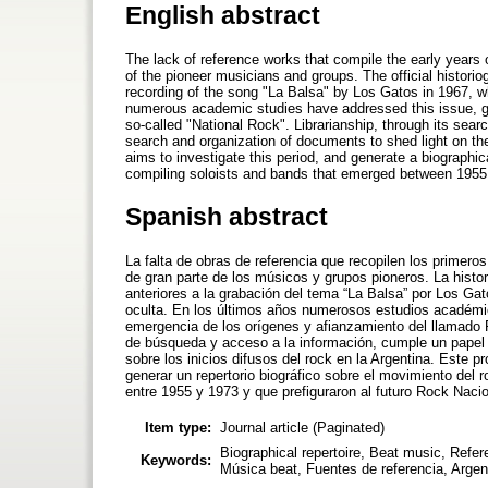
English abstract
The lack of reference works that compile the early years 
of the pioneer musicians and groups. The official historio
recording of the song "La Balsa" by Los Gatos in 1967, whi
numerous academic studies have addressed this issue, giv
so-called "National Rock". Librarianship, through its sea
search and organization of documents to shed light on the d
aims to investigate this period, and generate a biographic
compiling soloists and bands that emerged between 1955 
Spanish abstract
La falta de obras de referencia que recopilen los primero
de gran parte de los músicos y grupos pioneros. La histo
anteriores a la grabación del tema “La Balsa” por Los Ga
oculta. En los últimos años numerosos estudios académi
emergencia de los orígenes y afianzamiento del llamado 
de búsqueda y acceso a la información, cumple un papel
sobre los inicios difusos del rock en la Argentina. Este p
generar un repertorio biográfico sobre el movimiento del 
entre 1955 y 1973 y que prefiguraron al futuro Rock Nacio
Item type:
Journal article (Paginated)
Biographical repertoire, Beat music, Refer
Keywords:
Música beat, Fuentes de referencia, Argen