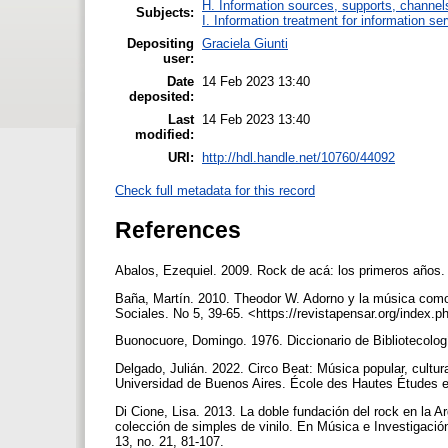
H. Information sources, supports, channel
Subjects:
I. Information treatment for information se
Depositing
Graciela Giunti
user:
Date
14 Feb 2023 13:40
deposited:
Last
14 Feb 2023 13:40
modified:
URI:
http://hdl.handle.net/10760/44092
Check full metadata for this record
References
Abalos, Ezequiel. 2009. Rock de acá: los primeros años. 
Baña, Martín. 2010. Theodor W. Adorno y la música como 
Sociales. No 5, 39-65. <https://revistapensar.org/index.
Buonocuore, Domingo. 1976. Diccionario de Bibliotecolo
Delgado, Julián. 2022. Circo Beat: Música popular, cultur
Universidad de Buenos Aires. École des Hautes Études e
Di Cione, Lisa. 2013. La doble fundación del rock en la A
colección de simples de vinilo. En Música e Investigación
13, no. 21, 81-107.