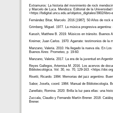
Extramuros: La historia del movimiento de rock mendocino
y Marcelo de Luca. Mendoza: Editorial de la Universida
<https://bdigital.uncu.edu.ar/objetos_digitales/3902/libr
Fernández Bitar, Marcelo. 2016 [1987]. 50 Años de rock 
Grimberg, Miguel. 1977. La música progresiva argentina
Karush, Matthew B. 2019. Músicos en tránsito. Buenos A
Kreimer, Juan Carlos. 1970. Agarrate: testimonios de la 
Manzano, Valeria. 2010. Ha llegado la nueva ola. En Los 
Buenos Aires: Prometeo, p. 19-60.
Manzano, Valeria. 2017. La era de la juventud en Argent
Reyes Gallegos, Artemisa M. 2016. Los acervos de docume
Bibliotecológica. Vol. 30, no. 70, 129-163. <https://doi.o
Risetti, Ricardo. 1994. Memorias del jazz argentino. Buen
Sabor, Josefa, coord. 1984. Manual de Bibliotecología.
Zanellato, Romina. 2020. Brilla la luz para ellas: una hi
Zuccala, Claudio y Fernando Martín Brener. 2018. Catálo
Brener.